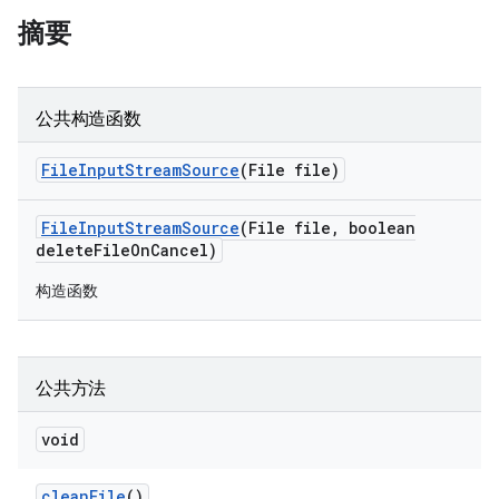
摘要
公共构造函数
File
Input
Stream
Source
(File file)
File
Input
Stream
Source
(File file
,
boolean
delete
File
On
Cancel)
构造函数
公共方法
void
clean
File
()