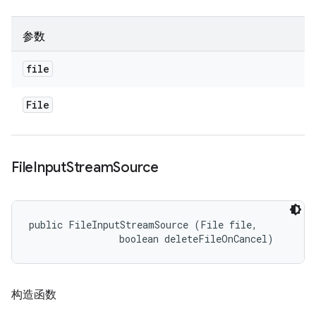
参数
file
File
File
Input
Stream
Source
public FileInputStreamSource (File file, 

                boolean deleteFileOnCancel)
构造函数