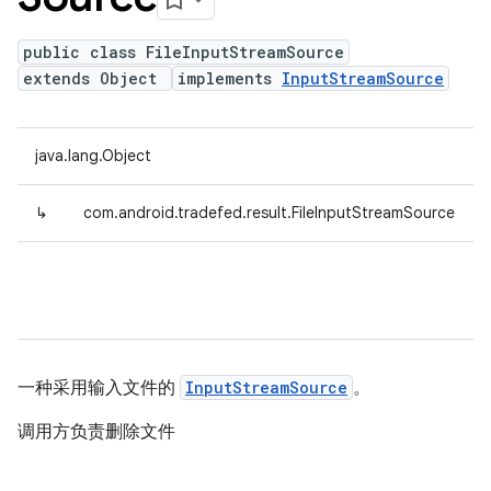
public class FileInputStreamSource
extends Object
implements
InputStreamSource
java.lang.Object
↳
com.android.tradefed.result.FileInputStreamSource
一种采用输入文件的
InputStreamSource
。
调用方负责删除文件