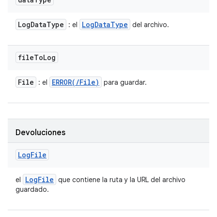
Log
Data
Type
Log
Data
Type
: el
del archivo.
file
To
Log
File
ERROR(
/
File)
: el
para guardar.
Devoluciones
Log
File
Log
File
el
que contiene la ruta y la URL del archivo
guardado.