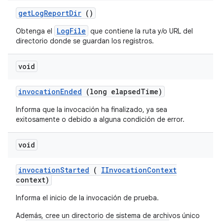
get
Log
Report
Dir
()
LogFile
Obtenga el
que contiene la ruta y/o URL del
directorio donde se guardan los registros.
void
invocation
Ended
(long elapsed
Time)
Informa que la invocación ha finalizado, ya sea
exitosamente o debido a alguna condición de error.
void
invocation
Started
(
IInvocation
Context
context)
Informa el inicio de la invocación de prueba.
Además, cree un directorio de sistema de archivos único