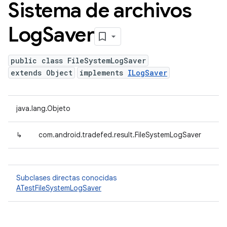
Sistema de archivos
Log
Saver
public class FileSystemLogSaver
extends Object
implements
ILogSaver
java.lang.Objeto
↳
com.android.tradefed.result.FileSystemLogSaver
Subclases directas conocidas
ATestFileSystemLogSaver