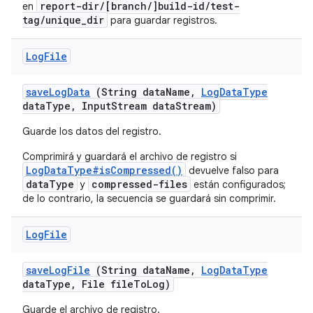
report-dir/[branch/]build-id/test-
en
tag/unique_dir
para guardar registros.
Log
File
save
Log
Data
(String data
Name
,
Log
Data
Type
data
Type
,
Input
Stream data
Stream)
Guarde los datos del registro.
Comprimirá y guardará el archivo de registro si
LogDataType#isCompressed()
devuelve falso para
dataType
compressed-files
y
están configurados;
de lo contrario, la secuencia se guardará sin comprimir.
Log
File
save
Log
File
(String data
Name
,
Log
Data
Type
data
Type
,
File file
To
Log)
Guarde el archivo de registro.