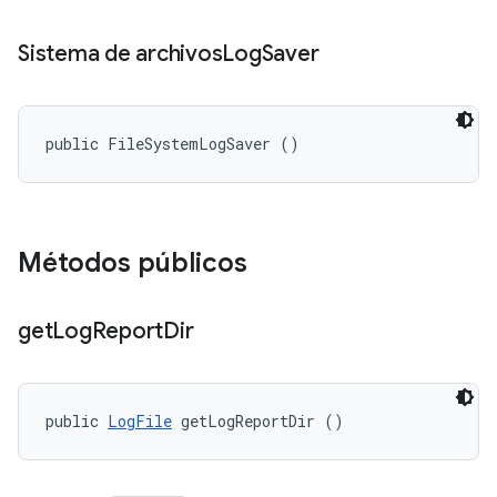
Sistema de archivos
Log
Saver
public FileSystemLogSaver ()
Métodos públicos
get
Log
Report
Dir
public 
LogFile
 getLogReportDir ()