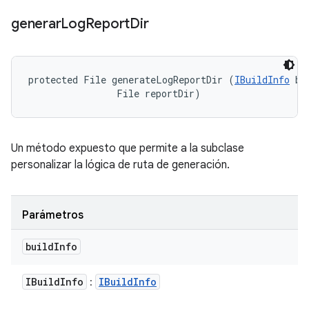
generar
Log
Report
Dir
protected File generateLogReportDir (
IBuildInfo
 bu
                File reportDir)
Un método expuesto que permite a la subclase
personalizar la lógica de ruta de generación.
Parámetros
build
Info
IBuild
Info
IBuild
Info
: