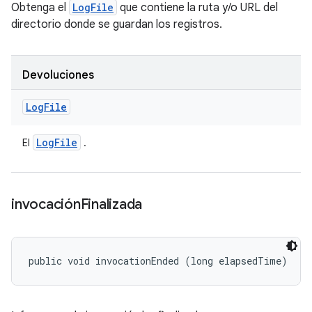
Obtenga el
LogFile
que contiene la ruta y/o URL del
directorio donde se guardan los registros.
Devoluciones
Log
File
Log
File
El
.
invocación
Finalizada
public void invocationEnded (long elapsedTime)