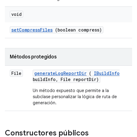
void
set
Compress
Files
(boolean compress)
Métodos protegidos
File
generate
Log
Report
Dir
(
IBuild
Info
build
Info
,
File report
Dir)
Un método expuesto que permite a la
subclase personalizar la lógica de ruta de
generación.
Constructores públicos