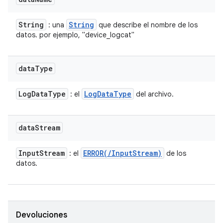
String
String
: una
que describe el nombre de los
datos. por ejemplo, "device_logcat"
data
Type
Log
Data
Type
Log
Data
Type
: el
del archivo.
data
Stream
Input
Stream
ERROR(
/
Input
Stream)
: el
de los
datos.
Devoluciones