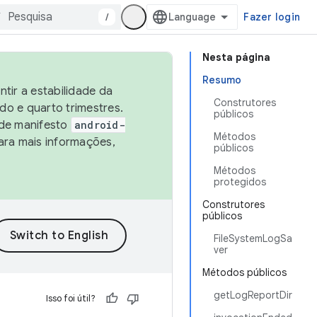
/
Fazer login
Nesta página
Resumo
tir a estabilidade da
Construtores
o e quarto trimestres.
públicos
 de manifesto
android-
Métodos
ara mais informações,
públicos
Métodos
protegidos
Construtores
públicos
FileSystemLogSa
ver
Métodos públicos
getLogReportDir
Isso foi útil?