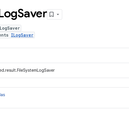
Log
Saver
mLogSaver
ents
ILogSaver
ed.result.FileSystemLogSaver
das