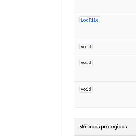
Log
File
void
void
void
Métodos protegidos