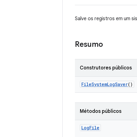
Salve os registros em um si
Resumo
Construtores públicos
File
System
Log
Saver
()
Métodos públicos
Log
File