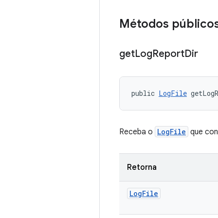
Métodos público
get
Log
Report
Dir
public 
LogFile
 getLog
Receba o
LogFile
que cont
Retorna
Log
File