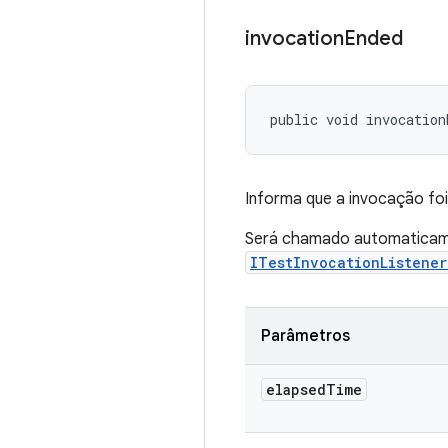
invocation
Ended
public void invocation
Informa que a invocação fo
Será chamado automaticame
ITestInvocationListene
Parâmetros
elapsed
Time