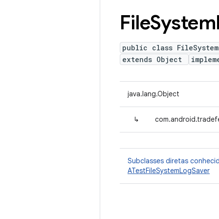
File
System
public class FileSyste
extends Object
implem
java.lang.Object
↳
com.android.tradef
Subclasses diretas conheci
ATestFileSystemLogSaver