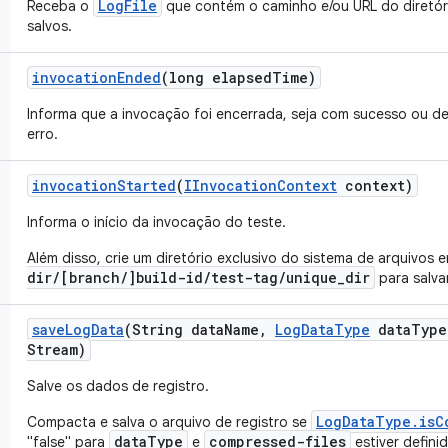
LogFile
Receba o
que contém o caminho e/ou URL do diretór
salvos.
invocation
Ended
(long elapsed
Time)
Informa que a invocação foi encerrada, seja com sucesso ou d
erro.
invocation
Started
(
IInvocation
Context
context)
Informa o início da invocação do teste.
Além disso, crie um diretório exclusivo do sistema de arquivos 
dir/[branch/]build-id/test-tag/unique_dir
para salvar
save
Log
Data
(String data
Name
,
Log
Data
Type
data
Type
Stream)
Salve os dados de registro.
LogDataType.isC
Compacta e salva o arquivo de registro se
dataType
compressed-files
"false" para
e
estiver defini