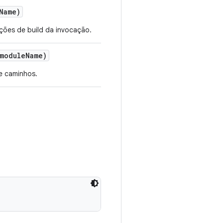
Name)
ações de build da invocação.
module
Name)
e caminhos.