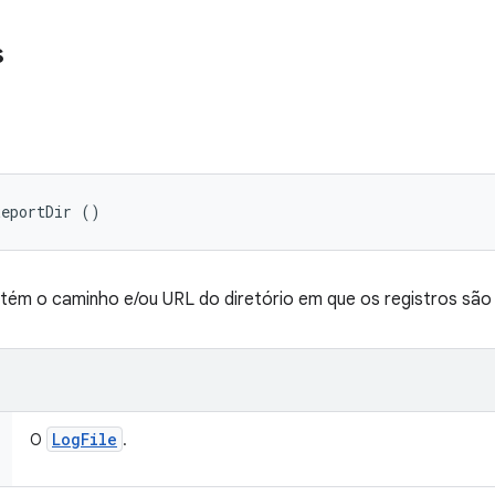
s
ReportDir ()
ém o caminho e/ou URL do diretório em que os registros são 
Log
File
O
.