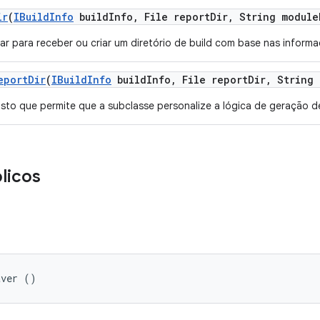
ir
(
IBuild
Info
build
Info
,
File report
Dir
,
String module
ar para receber ou criar um diretório de build com base nas inform
eport
Dir
(
IBuild
Info
build
Info
,
File report
Dir
,
String 
to que permite que a subclasse personalize a lógica de geração d
licos
aver ()