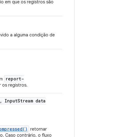
io em que os registros são
evido a alguma condição de
report-
em
 os registros.
,
Input
Stream data
ompressed()
retornar
do. Caso contrário, o fluxo