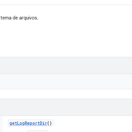
stema de arquivos.
get
Log
Report
Dir
()