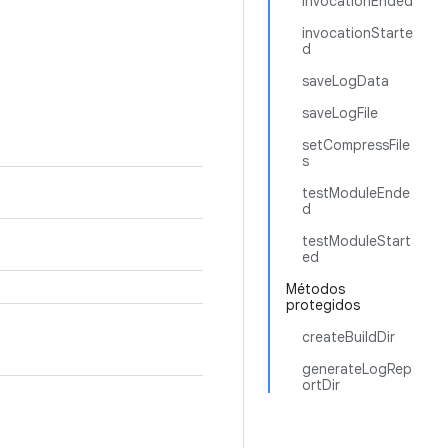
invocationEnded
invocationStarte
d
saveLogData
saveLogFile
setCompressFile
s
testModuleEnde
d
testModuleStart
ed
Métodos
protegidos
createBuildDir
generateLogRep
ortDir