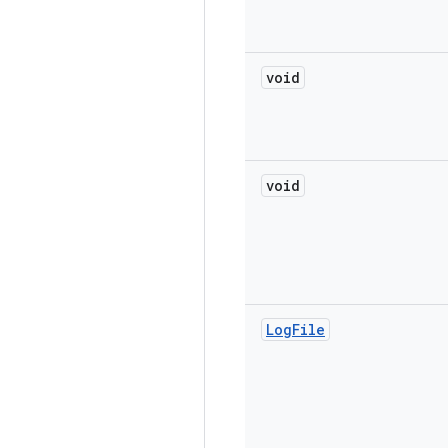
void
void
Log
File