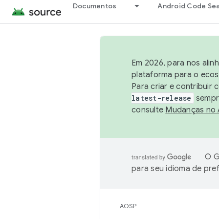
Documentos
Android Code Se
Em 2026, para nos alin
plataforma para o ecos
Para criar e contribuir
latest-release
sempre
consulte
Mudanças no
O G
para seu idioma de pre
AOSP