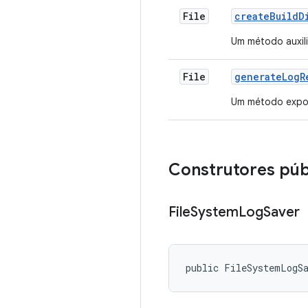
File
create
Build
D
Um método auxili
File
generate
Log
R
Um método expos
Construtores púb
File
System
Log
Saver
public FileSystemLogS