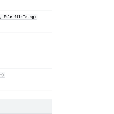
,
File file
To
Log)
t)