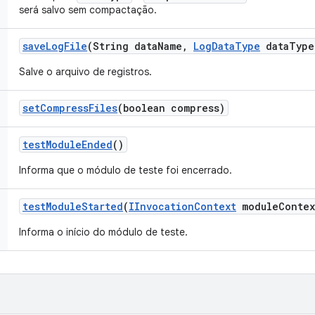
será salvo sem compactação.
save
Log
File
(String data
Name
,
Log
Data
Type
data
Type
Salve o arquivo de registros.
set
Compress
Files
(boolean compress)
test
Module
Ended
()
Informa que o módulo de teste foi encerrado.
test
Module
Started
(
IInvocation
Context
module
Contex
Informa o início do módulo de teste.