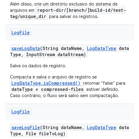
Além disso, crie um diretório exclusivo do sistema de
report-dir/[branch/]build-id/test-
arquivos em
tag/unique_dir
para salvar os registros.
Log
File
save
Log
Data
(String data
Name
,
Log
Data
Type
data
Type
,
Input
Stream data
Stream)
Salve os dados de registro.
Compacta e salva o arquivo de registro se
LogDataType.isCompressed()
retornar "false" para
dataType
compressed-files
e
estiver definido.
Caso contrário, o fluxo será salvo sem compactação.
Log
File
save
Log
File
(String data
Name
,
Log
Data
Type
data
Type
,
File file
To
Log)