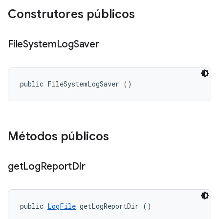
Construtores públicos
File
System
Log
Saver
public FileSystemLogSaver ()
Métodos públicos
get
Log
Report
Dir
public 
LogFile
 getLogReportDir ()