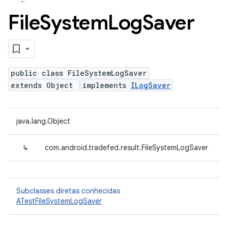
File
System
Log
Saver
public class FileSystemLogSaver
extends Object
implements
ILogSaver
java.lang.Object
↳
com.android.tradefed.result.FileSystemLogSaver
Subclasses diretas conhecidas
ATestFileSystemLogSaver