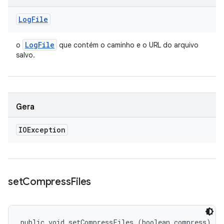
Log
File
Log
File
o
que contém o caminho e o URL do arquivo
salvo.
Gera
IOException
set
Compress
Files
public void setCompressFiles (boolean compress)