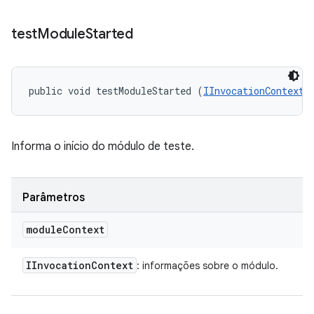
test
Module
Started
public void testModuleStarted (
IInvocationContext
 
Informa o início do módulo de teste.
Parâmetros
module
Context
IInvocation
Context
: informações sobre o módulo.