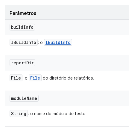
Parâmetros
build
Info
IBuild
Info
IBuild
Info
: o
report
Dir
File
File
: o
do diretório de relatórios.
module
Name
String
: o nome do módulo de teste