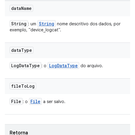
data
Name
String
String
: um
nome descritivo dos dados, por
exemplo, "device_logcat".
data
Type
Log
Data
Type
Log
Data
Type
: o
do arquivo.
file
To
Log
File
File
: o
a ser salvo.
Retorna