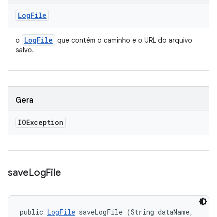
Log
File
Log
File
o
que contém o caminho e o URL do arquivo
salvo.
Gera
IOException
save
Log
File
public 
LogFile
 saveLogFile (String dataName, 
