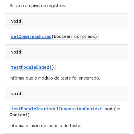
Salve o arquivo de registros.
void
set
Compress
Files
(boolean compress)
void
test
Module
Ended
()
Informa que o módulo de teste foi encerrado.
void
test
Module
Started
(
IInvocation
Context
module
Context)
Informa o início do módulo de teste.