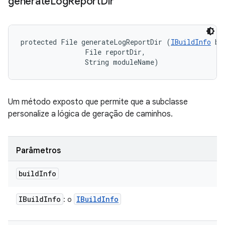
generate
Log
Report
Dir
protected File generateLogReportDir (
IBuildInfo
 bu
                File reportDir, 

                String moduleName)
Um método exposto que permite que a subclasse
personalize a lógica de geração de caminhos.
Parâmetros
build
Info
IBuild
Info
IBuild
Info
: o