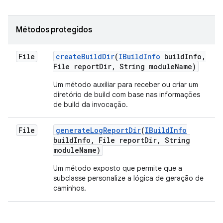
Métodos protegidos
File
create
Build
Dir
(
IBuild
Info
build
Info
,
File report
Dir
,
String module
Name)
Um método auxiliar para receber ou criar um
diretório de build com base nas informações
de build da invocação.
File
generate
Log
Report
Dir
(
IBuild
Info
build
Info
,
File report
Dir
,
String
module
Name)
Um método exposto que permite que a
subclasse personalize a lógica de geração de
caminhos.