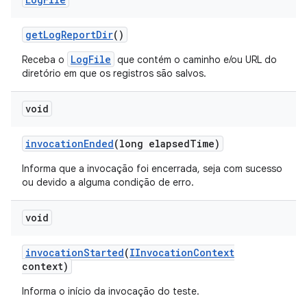
get
Log
Report
Dir
()
LogFile
Receba o
que contém o caminho e/ou URL do
diretório em que os registros são salvos.
void
invocation
Ended
(long elapsed
Time)
Informa que a invocação foi encerrada, seja com sucesso
ou devido a alguma condição de erro.
void
invocation
Started
(
IInvocation
Context
context)
Informa o início da invocação do teste.