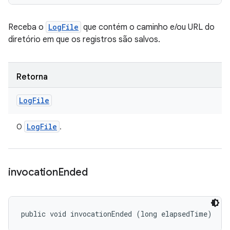
Receba o
LogFile
que contém o caminho e/ou URL do
diretório em que os registros são salvos.
Retorna
Log
File
Log
File
O
.
invocation
Ended
public void invocationEnded (long elapsedTime)