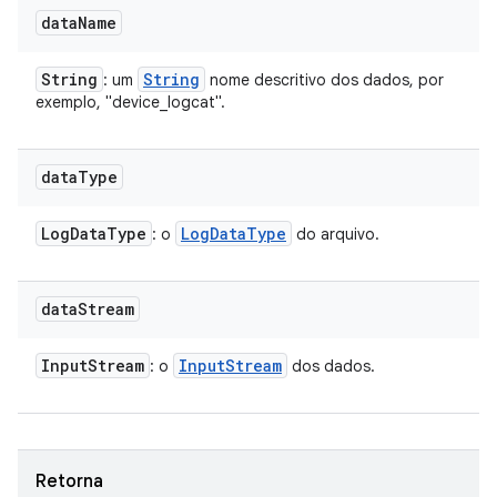
data
Name
String
String
: um
nome descritivo dos dados, por
exemplo, "device_logcat".
data
Type
Log
Data
Type
Log
Data
Type
: o
do arquivo.
data
Stream
Input
Stream
Input
Stream
: o
dos dados.
Retorna