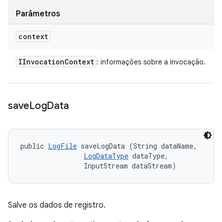
Parâmetros
context
IInvocation
Context
: informações sobre a invocação.
save
Log
Data
public 
LogFile
 saveLogData (String dataName, 

LogDataType
 dataType, 

                InputStream dataStream)
Salve os dados de registro.