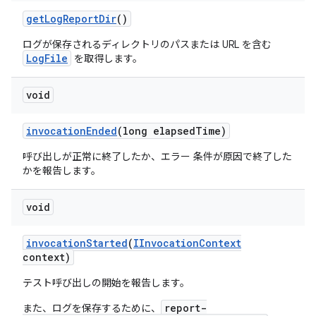
get
Log
Report
Dir
()
ログが保存されるディレクトリのパスまたは URL を含む
LogFile
を取得します。
void
invocation
Ended
(long elapsed
Time)
呼び出しが正常に終了したか、エラー 条件が原因で終了した
かを報告します。
void
invocation
Started
(
IInvocation
Context
context)
テスト呼び出しの開始を報告します。
report-
また、ログを保存するために、