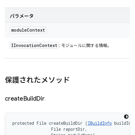
パラメータ
module
Context
IInvocation
Context
: モジュールに関する情報。
保護されたメソッド
create
Build
Dir
protected File createBuildDir (
IBuildInfo
 buildInfo
                File reportDir, 
