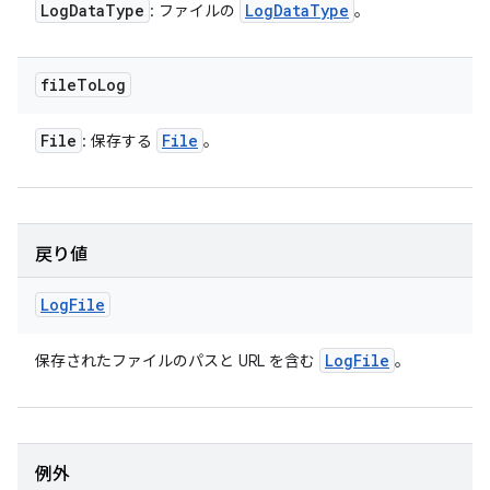
Log
Data
Type
Log
Data
Type
: ファイルの
。
file
To
Log
File
File
: 保存する
。
戻り値
Log
File
Log
File
保存されたファイルのパスと URL を含む
。
例外