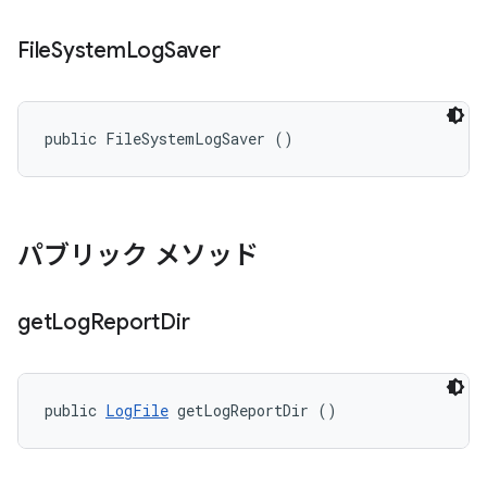
File
System
Log
Saver
public FileSystemLogSaver ()
パブリック メソッド
get
Log
Report
Dir
public 
LogFile
 getLogReportDir ()