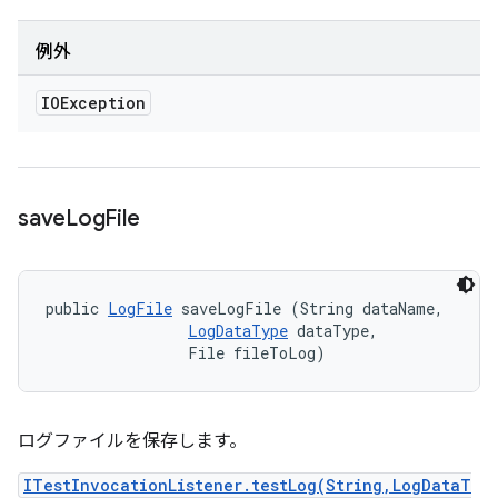
例外
IOException
save
Log
File
public 
LogFile
 saveLogFile (String dataName, 

LogDataType
 dataType, 

                File fileToLog)
ログファイルを保存します。
ITestInvocationListener.testLog(String,LogDataT