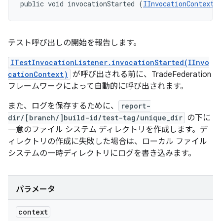
public void invocationStarted (
IInvocationContext
 
テスト呼び出しの開始を報告します。
ITestInvocationListener.invocationStarted(IInvo
cationContext)
が呼び出される前に、TradeFederation
フレームワークによって自動的に呼び出されます。
また、ログを保存するために、
report-
dir/[branch/]build-id/test-tag/unique_dir
の下に
一意のファイル システム ディレクトリを作成します。デ
ィレクトリの作成に失敗した場合は、ローカル ファイル
システムの一時ディレクトリにログを書き込みます。
パラメータ
context