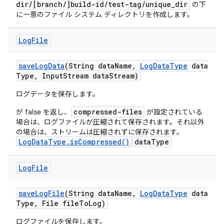
dir/[branch/]build-id/test-tag/unique_dir
の下
に一意のファイル システム ディレクトリを作成します。
Log
File
save
Log
Data
(String data
Name
,
Log
Data
Type
data
Type
,
Input
Stream data
Stream)
ログデータを保存します。
compressed-files
が false を返し、
が設定されている
場合は、ログファイルが圧縮されて保存されます。それ以外
の場合は、ストリームは圧縮されずに保存されます。
LogDataType.isCompressed()
dataType
Log
File
save
Log
File
(String data
Name
,
Log
Data
Type
data
Type
,
File file
To
Log)
ログファイルを保存します。