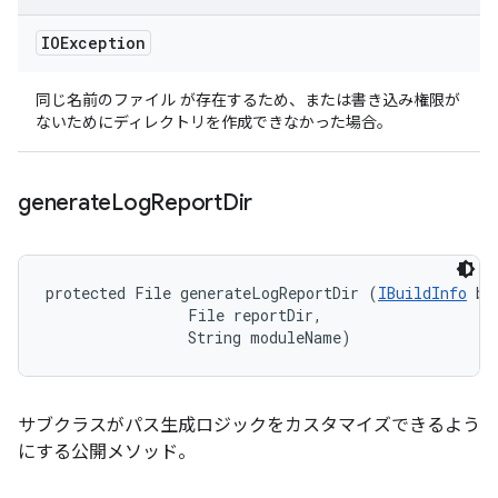
IOException
同じ名前のファイル が存在するため、または書き込み権限が
ないためにディレクトリを作成できなかった場合。
generate
Log
Report
Dir
protected File generateLogReportDir (
IBuildInfo
 bu
                File reportDir, 

                String moduleName)
サブクラスがパス生成ロジックをカスタマイズできるよう
にする公開メソッド。