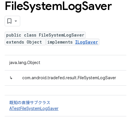
File
System
Log
Saver
public class FileSystemLogSaver
extends Object
implements
ILogSaver
java.lang.Object
↳
com.android.tradefed.result.FileSystemLogSaver
既知の直接サブクラス
ATestFileSystemLogSaver