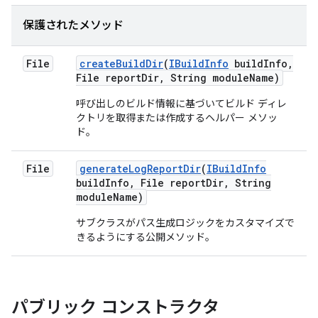
保護されたメソッド
File
create
Build
Dir
(
IBuild
Info
build
Info
,
File report
Dir
,
String module
Name)
呼び出しのビルド情報に基づいてビルド ディレ
クトリを取得または作成するヘルパー メソッ
ド。
File
generate
Log
Report
Dir
(
IBuild
Info
build
Info
,
File report
Dir
,
String
module
Name)
サブクラスがパス生成ロジックをカスタマイズで
きるようにする公開メソッド。
パブリック コンストラクタ