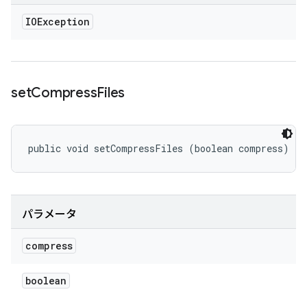
IOException
set
Compress
Files
public void setCompressFiles (boolean compress)
パラメータ
compress
boolean