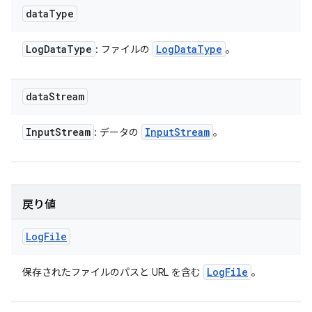
data
Type
Log
Data
Type
Log
Data
Type
: ファイルの
。
data
Stream
Input
Stream
Input
Stream
: データの
。
戻り値
Log
File
Log
File
保存されたファイルのパスと URL を含む
。