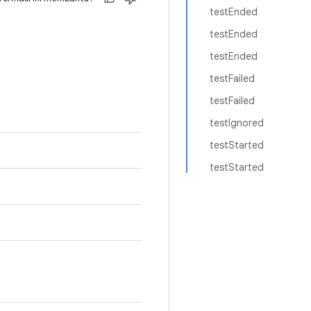
testEnded
testEnded
testEnded
testFailed
testFailed
testIgnored
testStarted
testStarted