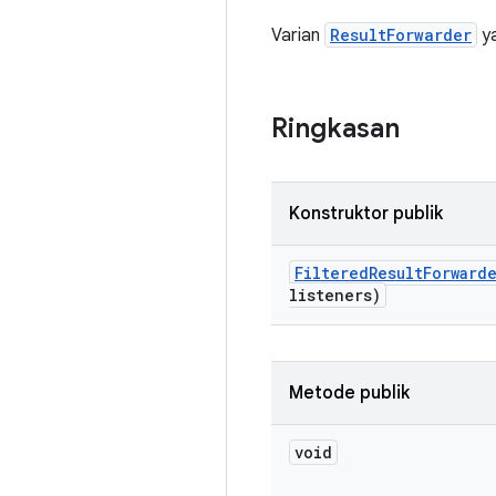
Varian
ResultForwarder
ya
Ringkasan
Konstruktor publik
Filtered
Result
Forward
listeners)
Metode publik
void