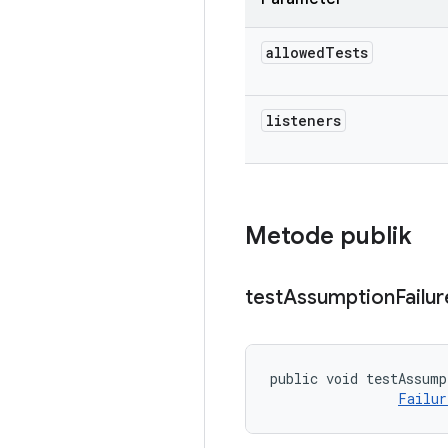
allowed
Tests
listeners
Metode publik
test
Assumption
Failur
public void testAssump
Failur