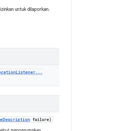
izinkan untuk dilaporkan.
ocation
Listener
.
.
.
re
Description
failure)
rsebut mengasumsikan