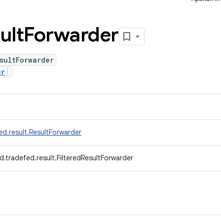
ult
Forwarder
sultForwarder
er
d.result.ResultForwarder
.tradefed.result.FilteredResultForwarder