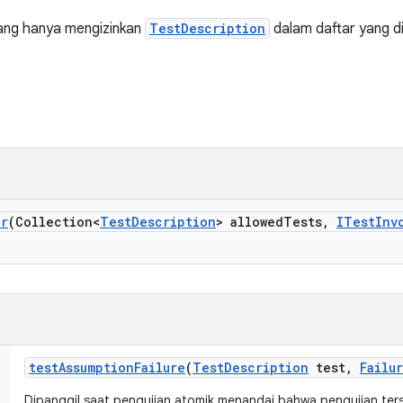
ng hanya mengizinkan
TestDescription
dalam daftar yang di
er
(Collection<
Test
Description
> allowed
Tests
,
ITest
Inv
test
Assumption
Failure
(
Test
Description
test
,
Failu
Dipanggil saat pengujian atomik menandai bahwa pengujian te