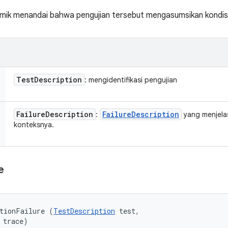
omik menandai bahwa pengujian tersebut mengasumsikan kondisi
Test
Description
: mengidentifikasi pengujian
Failure
Description
Failure
Description
:
yang menjela
konteksnya.
e
tionFailure (
TestDescription
 test, 

 trace)