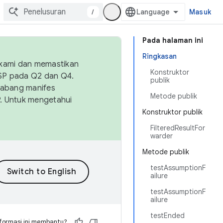
/
Masuk
Pada halaman ini
Ringkasan
 kami dan memastikan
Konstruktor
OSP pada Q2 dan Q4.
publik
Cabang manifes
Metode publik
SP. Untuk mengetahui
Konstruktor publik
FilteredResultFor
warder
Metode publik
testAssumptionF
ailure
testAssumptionF
ailure
testEnded
formasi ini membantu?