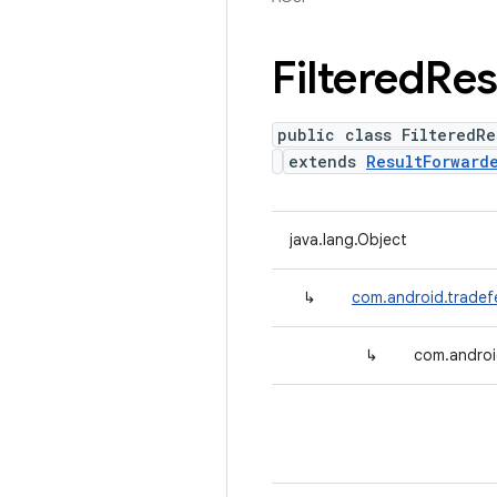
Filtered
Res
public class FilteredRe
extends
ResultForward
java.lang.Object
↳
com.android.tradefe
↳
com.android