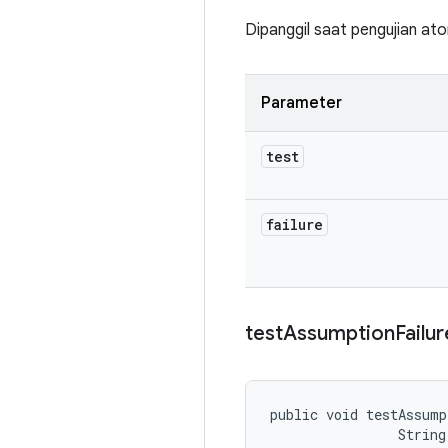
Dipanggil saat pengujian at
Parameter
test
failure
test
Assumption
Failur
public void testAssump
                String