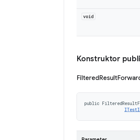
void
Konstruktor publ
Filtered
Result
Forwar
public FilteredResultF
ITestI
Parameter