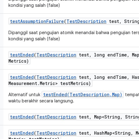
kondisi yang salah (false)
test
Assumption
Failure
(
Test
Description
test
,
String
Dipanggil saat pengujian atomik menandai bahwa pengujian te
kondisi yang salah (false)
test
Ended
(
Test
Description
test
,
long end
Time
,
Map
Metrics)
test
Ended
(
Test
Description
test
,
long end
Time
,
Ha
Measurement
.
Metric> test
Metrics)
testEnded(TestDescription,Map)
Alternatif untuk
tempat
waktu berakhir secara langsung.
test
Ended
(
Test
Description
test
,
Map<String
,
Strin
test
Ended
(
Test
Description
test
,
Hash
Map<String
,
M