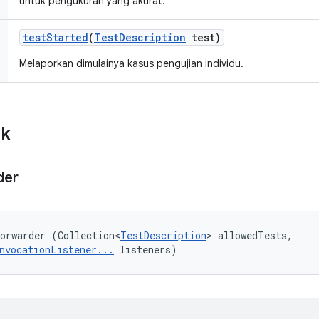
untuk pengukuran yang akurat.
test
Started
(
Test
Description
test)
Melaporkan dimulainya kasus pengujian individu.
ik
der
orwarder (Collection<
TestDescription
> allowedTests, 

nvocationListener...
 listeners)