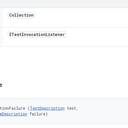
Collection
ITest
Invocation
Listener
e
tionFailure (
TestDescription
 test, 

eDescription
 failure)