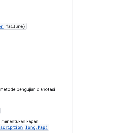
on
failure)
a metode pengujian dianotasi
a menentukan kapan
scription,long,Map)