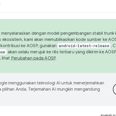
h
uk menyelaraskan dengan model pengembangan stabil trunk
tuk ekosistem, kami akan memublikasikan kode sumber ke A
kontribusi ke AOSP, gunakan
android-latest-release
. 
ase
akan selalu merujuk ke rilis terbaru yang dikirim ke AO
 lihat
Perubahan pada AOSP
.
gle menggunakan teknologi AI untuk menerjemahkan
a pilihan Anda. Terjemahan AI mungkin mengandung
Apakah in