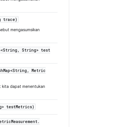
 trace)
rsebut mengasumsikan
<String
,
String> test
sh
Map<String
,
Metric
 kita dapat menentukan
g> test
Metrics)
etric
Measurement
.