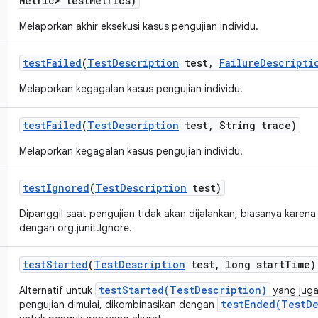
Metric> test
Metrics)
Melaporkan akhir eksekusi kasus pengujian individu.
test
Failed
(
Test
Description
test
,
Failure
Descripti
Melaporkan kegagalan kasus pengujian individu.
test
Failed
(
Test
Description
test
,
String trace)
Melaporkan kegagalan kasus pengujian individu.
test
Ignored
(
Test
Description
test)
Dipanggil saat pengujian tidak akan dijalankan, biasanya karen
dengan org.junit.Ignore.
test
Started
(
Test
Description
test
,
long start
Time)
testStarted(TestDescription)
Alternatif untuk
yang jug
testEnded(TestDe
pengujian dimulai, dikombinasikan dengan