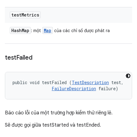
test
Metrics
Hash
Map
Map
: một
của các chỉ số được phát ra
test
Failed
public void testFailed (
TestDescription
 test, 

FailureDescription
 failure)
Báo cáo lỗi của một trường hợp kiểm thử riêng lẻ.
Sẽ được gọi giữa testStarted và testEnded.