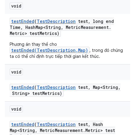
void
test
Ended
(
Test
Description
test
,
long end
Time
,
Hash
Map<String
,
Metric
Measurement
.
Metric> test
Metrics)
Phương án thay thế cho
testEnded(TestDescription,Map)
, trong đó chúng
ta có thể chỉ định trực tiếp thời gian kết thúc.
void
test
Ended
(
Test
Description
test
,
Map<String
,
String> test
Metrics)
void
test
Ended
(
Test
Description
test
,
Hash
Map<String
,
Metric
Measurement
.
Metric> test