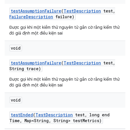
test
Assumption
Failure
(
Test
Description
test
,
Failure
Description
failure)
Được gọi khi một kiểm thử nguyên tử gắn cờ rằng kiểm thử
đó giả định một điều kiện sai
void
test
Assumption
Failure
(
Test
Description
test
,
String trace)
Được gọi khi một kiểm thử nguyên tử gắn cờ rằng kiểm thử
đó giả định một điều kiện sai
void
test
Ended
(
Test
Description
test
,
long end
Time
,
Map<String
,
String> test
Metrics)