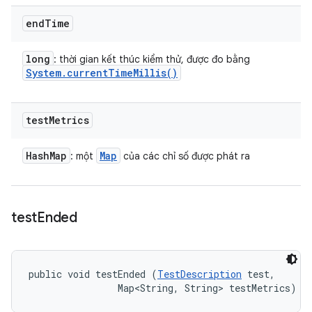
end
Time
long
: thời gian kết thúc kiểm thử, được đo bằng
System
.
current
Time
Millis(
)
test
Metrics
Hash
Map
Map
: một
của các chỉ số được phát ra
test
Ended
public void testEnded (
TestDescription
 test, 

                Map<String, String> testMetrics)