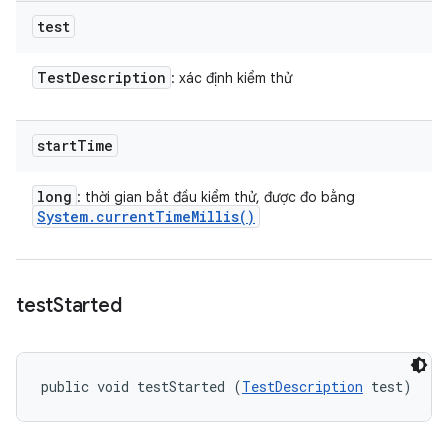
test
Test
Description
: xác định kiểm thử
start
Time
long
: thời gian bắt đầu kiểm thử, được đo bằng
System
.
current
Time
Millis(
)
test
Started
public void testStarted (
TestDescription
 test)