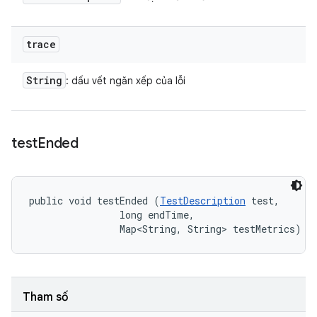
trace
String
: dấu vết ngăn xếp của lỗi
test
Ended
public void testEnded (
TestDescription
 test, 

                long endTime, 

                Map<String, String> testMetrics)
Tham số