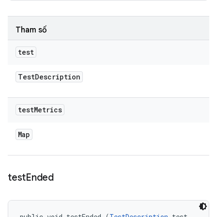
Tham số
test
Test
Description
test
Metrics
Map
test
Ended
public void testEnded (
TestDescription
 test, 
