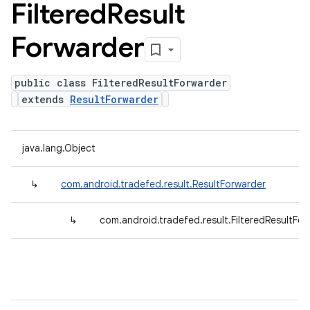
Filtered
Result
Forwarder
public class FilteredResultForwarder
extends
ResultForwarder
java.lang.Object
↳
com.android.tradefed.result.ResultForwarder
↳
com.android.tradefed.result.FilteredResultFo