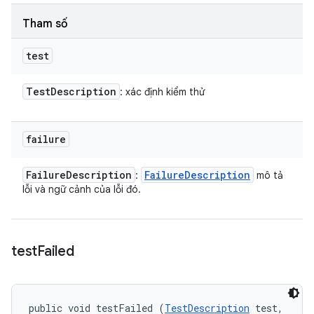
Tham số
test
Test
Description
: xác định kiểm thử
failure
Failure
Description
Failure
Description
:
mô tả
lỗi và ngữ cảnh của lỗi đó.
test
Failed
public void testFailed (
TestDescription
 test, 
