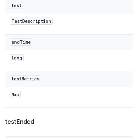
test
Test
Description
end
Time
long
test
Metrics
Map
test
Ended