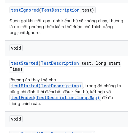
test
Ignored
(
Test
Description
test)
Được gọi khi một quy trình kiểm thử sẽ không chạy, thường
là do một phương thức kiểm thử được chú thích bằng
org.junit.Ignore.
void
test
Started
(
Test
Description
test
,
long start
Time)
Phương án thay thế cho
testStarted(TestDescription)
, trong đó chúng ta
cũng chỉ định thời điểm bắt đầu kiểm thử, kết hợp với
testEnded(TestDescription,long,Map)
để đo
lường chính xác.
void