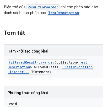
Biến thể của
ResultForwarder
chỉ cho phép báo cáo
danh sách cho phép của
TestDescription
.
Tóm tắt
Hàm khởi tạo công khai
Filtered
Result
Forwarder
(Collection<
Test
Description
> allowed
Tests
,
ITest
Invocation
Listener
.
.
.
listeners)
Phương thức công khai
void