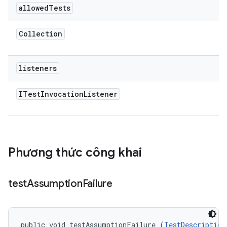
allowed
Tests
Collection
listeners
ITest
Invocation
Listener
Phương thức công khai
test
Assumption
Failure
public void testAssumptionFailure (
TestDescription