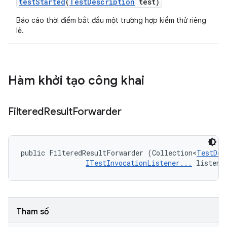
test
Started
(
Test
Description
test)
Báo cáo thời điểm bắt đầu một trường hợp kiểm thử riêng
lẻ.
Hàm khởi tạo công khai
Filtered
Result
Forwarder
public FilteredResultForwarder (Collection<
TestDes
ITestInvocationListener...
 listene
Tham số