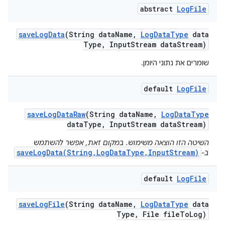
abstract
Log
File
save
Log
Data
(String data
Name
,
Log
Data
Type
data
Type
,
Input
Stream data
Stream)
שומרים את נתוני היומן.
default
Log
File
save
Log
Data
Raw
(String data
Name
,
Log
Data
Type
data
Type
,
Input
Stream data
Stream)
השיטה הזו הוצאה משימוש. במקום זאת, אפשר להשתמש
saveLogData(String,LogDataType,InputStream)
ב-
default
Log
File
save
Log
File
(String data
Name
,
Log
Data
Type
data
Type
,
File file
To
Log)