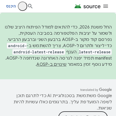
היכנס
החל משנת 2026, כדי להתאים למודל הפיתוח היציב שלנו
ולשמור על יציבות הפלטפורמה בסביבה העסקית,
נפרסם קוד מקור ב-AOSP ברבעון השני וברבעון הרביעי.
כדי ליצור ולתרום ל-AOSP, צריך להשתמש ב-
android-
latest-release
. הענף
android-latest-release
manifest תמיד יפנה לגרסה האחרונה שנדחפה ל-AOSP.
מידע נוסף זמין במאמר
שינויים ב-AOSP
.
‫Google משתמשת בטכנולוגיית AI כדי לתרגם תוכן
לשפה המועדפת עליך. בתרגומים כאלו עשויות להיות
שגיאות.