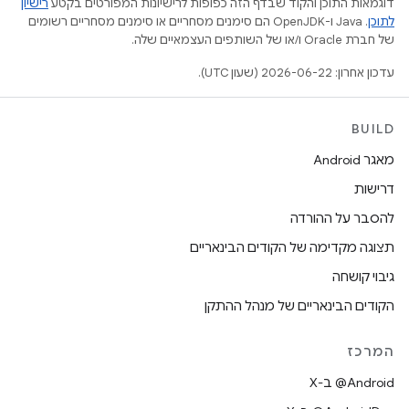
דוגמאות התוכן והקוד שבדף הזה כפופות לרישיונות המפורטים בקטע
רישיון
לתוכן
.‏ Java ו-OpenJDK הם סימנים מסחריים או סימנים מסחריים רשומים
של חברת Oracle ו/או של השותפים העצמאיים שלה.
עדכון אחרון: 2026-06-22 (שעון UTC).
BUILD
מאגר Android
דרישות
להסבר על ההורדה
תצוגה מקדימה של הקודים הבינאריים
גיבוי קושחה
הקודים הבינאריים של מנהל ההתקן
המרכז
‫‎@Android ב-X