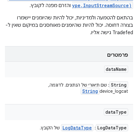
ype,InputStreamSource)
והזרם מפנה לקובץ.
בהתאם להטמעה ולמדיניות, יכול להיות שהיומנים יישמרו
בצורה דחוסה. יכול להיות שהיומנים מאוחסנים במיקום שאין ל-
Tradefed גישה אליו.
פרמטרים
data
Name
String
: שם תיאורי של הנתונים. לדוגמה,
String
device_logcat
data
Type
Log
Data
Type
Log
Data
Type
:
של הקובץ.