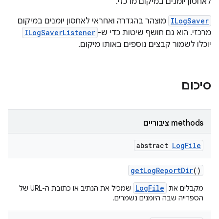
לאחסון יומנים במיקום מרכזי.
ILogSaver
מוצהר בהגדרה ואחראי לאחסון יומנים במיקום
מרכזי. הוא גם חושף שיטות כדי ש-
ILogSaverListener
יוכלו לשמור קבצים נוספים באותו מיקום.
סיכום
‫methods ציבוריים
abstract
Log
File
get
Log
Report
Dir
()
LogFile
מקבלים את
שמכיל את הנתיב או כתובת ה-URL של
הספרייה שבה היומנים נשמרים.