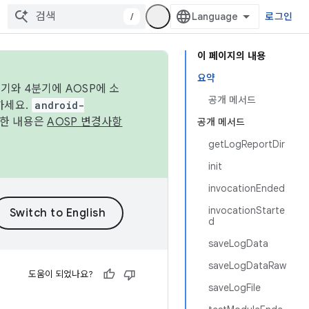
/
로그인
이 페이지의 내용
요약
기와 4분기에 AOSP에 소
공개 메서드
하세요.
android-
세한 내용은
AOSP 변경사항
공개 메서드
getLogReportDir
init
invocationEnded
invocationStarte
d
saveLogData
saveLogDataRaw
도움이 되었나요?
saveLogFile