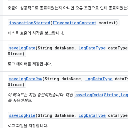
호출이 성공적으로 종료되었는지 아니면 오류 조건으로 인해 종료되었는
invocation
Started
(
IInvocation
Context
context)
테스트 호출의 시작을 보고합니다.
save
Log
Data
(String data
Name
,
Log
Data
Type
data
Type
Stream)
로그 데이터를 저장합니다.
save
Log
Data
Raw
(String data
Name
,
Log
Data
Type
data
T
Stream)
saveLogData(String,Lo
이 메서드는 지원 중단되었습니다. 대신
를 사용하세요.
save
Log
File
(String data
Name
,
Log
Data
Type
data
Type
로그 파일을 저장합니다.