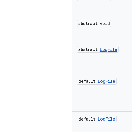
abstract void
abstract
Log
File
default
Log
File
default
Log
File