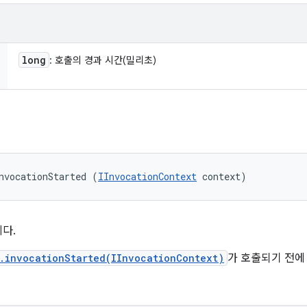
long
: 호출의 경과 시간(밀리초)
nvocationStarted (
IInvocationContext
 context)
다.
.invocationStarted(IInvocationContext)
가 호출되기 전에 T