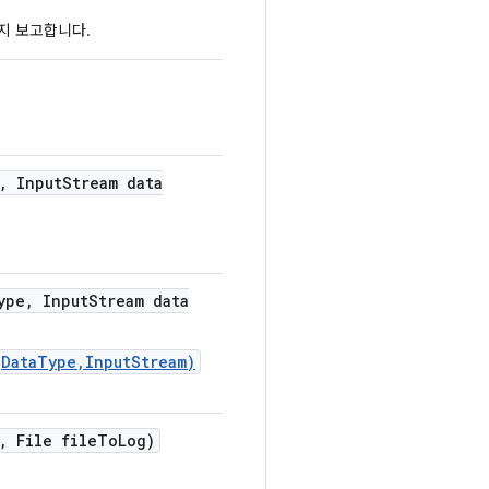
지 보고합니다.
,
Input
Stream data
ype
,
Input
Stream data
gDataType,InputStream)
,
File file
To
Log)