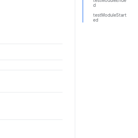
testModuleEnde
d
testModuleStart
ed