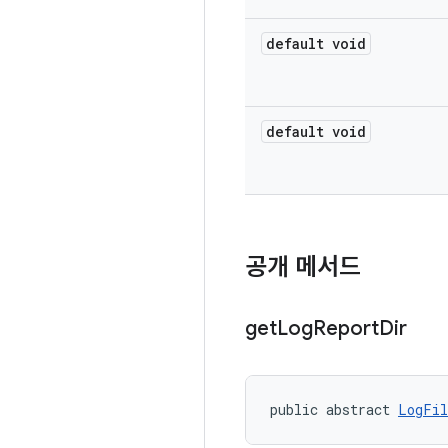
default void
default void
공개 메서드
get
Log
Report
Dir
public abstract 
LogFil