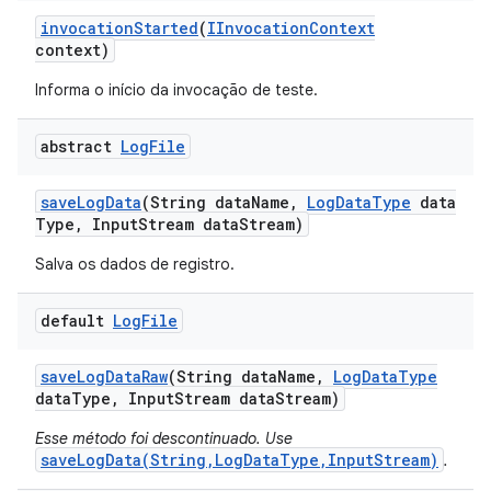
invocation
Started
(
IInvocation
Context
context)
Informa o início da invocação de teste.
abstract
Log
File
save
Log
Data
(String data
Name
,
Log
Data
Type
data
Type
,
Input
Stream data
Stream)
Salva os dados de registro.
default
Log
File
save
Log
Data
Raw
(String data
Name
,
Log
Data
Type
data
Type
,
Input
Stream data
Stream)
Esse método foi descontinuado. Use
saveLogData(String,LogDataType,InputStream)
.