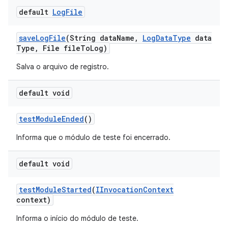
default
Log
File
save
Log
File
(String data
Name
,
Log
Data
Type
data
Type
,
File file
To
Log)
Salva o arquivo de registro.
default void
test
Module
Ended
()
Informa que o módulo de teste foi encerrado.
default void
test
Module
Started
(
IInvocation
Context
context)
Informa o início do módulo de teste.