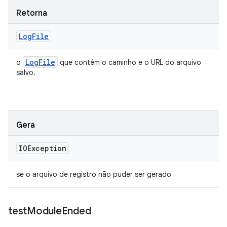
Retorna
Log
File
Log
File
o
que contém o caminho e o URL do arquivo
salvo.
Gera
IOException
se o arquivo de registro não puder ser gerado
test
Module
Ended