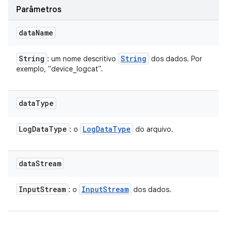
Parâmetros
data
Name
String
String
: um nome descritivo
dos dados. Por
exemplo, "device_logcat".
data
Type
Log
Data
Type
Log
Data
Type
: o
do arquivo.
data
Stream
Input
Stream
Input
Stream
: o
dos dados.