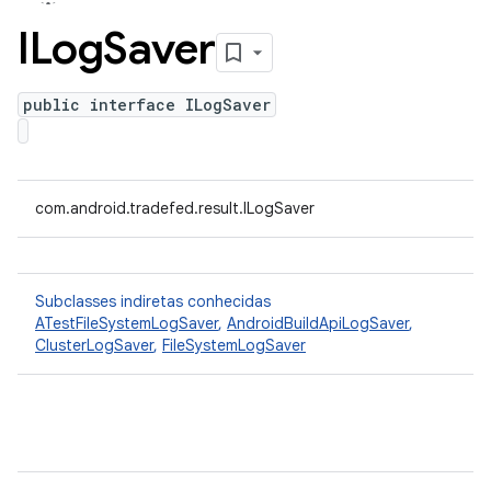
ILog
Saver
public interface ILogSaver
com.android.tradefed.result.ILogSaver
Subclasses indiretas conhecidas
ATestFileSystemLogSaver
,
AndroidBuildApiLogSaver
,
ClusterLogSaver
,
FileSystemLogSaver