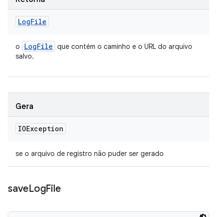
Log
File
Log
File
o
que contém o caminho e o URL do arquivo
salvo.
Gera
IOException
se o arquivo de registro não puder ser gerado
save
Log
File