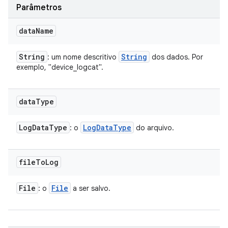
Parâmetros
data
Name
String
String
: um nome descritivo
dos dados. Por
exemplo, "device_logcat".
data
Type
Log
Data
Type
Log
Data
Type
: o
do arquivo.
file
To
Log
File
File
: o
a ser salvo.