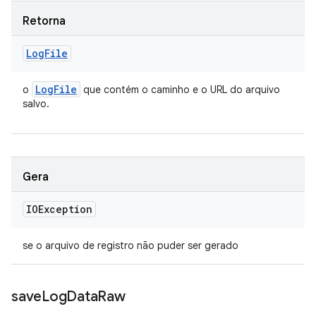
Retorna
Log
File
Log
File
o
que contém o caminho e o URL do arquivo
salvo.
Gera
IOException
se o arquivo de registro não puder ser gerado
save
Log
Data
Raw