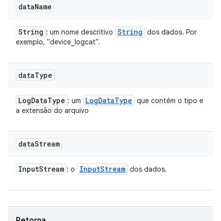
data
Name
String
String
: um nome descritivo
dos dados. Por
exemplo, "device_logcat".
data
Type
Log
Data
Type
Log
Data
Type
: um
que contém o tipo e
a extensão do arquivo
data
Stream
Input
Stream
Input
Stream
: o
dos dados.
Retorna