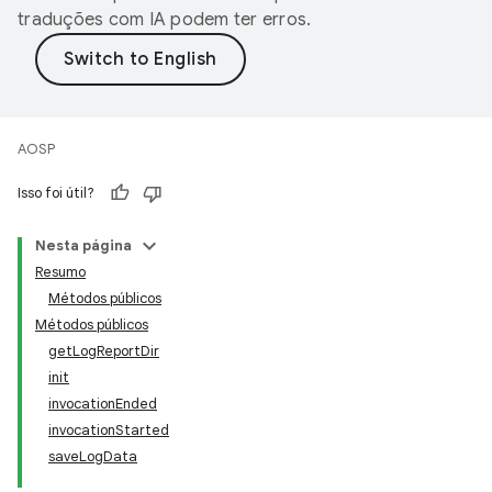
traduções com IA podem ter erros.
AOSP
Isso foi útil?
Nesta página
Resumo
Métodos públicos
Métodos públicos
getLogReportDir
init
invocationEnded
invocationStarted
saveLogData