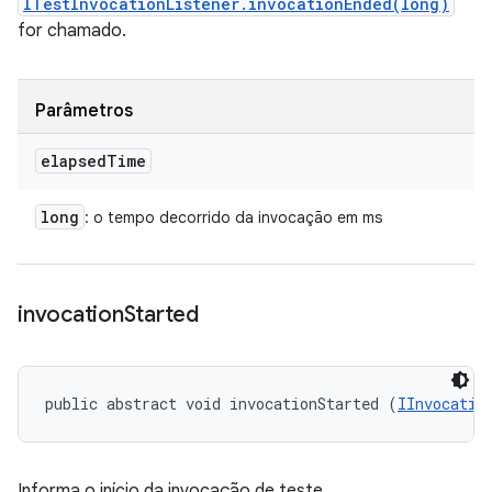
ITestInvocationListener.invocationEnded(long)
for chamado.
Parâmetros
elapsed
Time
long
: o tempo decorrido da invocação em ms
invocation
Started
public abstract void invocationStarted (
IInvocatio
Informa o início da invocação de teste.