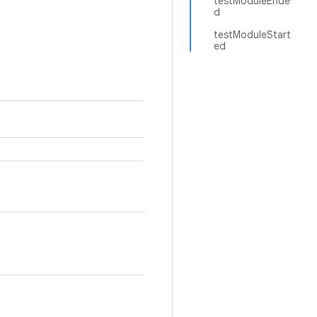
testModuleEnde
d
testModuleStart
ed