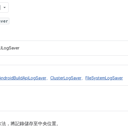
aver
.ILogSaver
AndroidBuildApiLogSaver
、
ClusterLogSaver
、
FileSystemLogSaver
方法，將記錄儲存至中央位置。