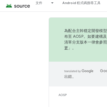
文件
Android 程式碼搜尋工具
為配合主幹穩定開發模型，
布至 AOSP。如要建構及
清單分支版本一律會參照推
更
」。
Go
出錯。
AOSP