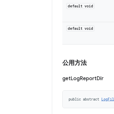
default void
default void
公用方法
get
Log
Report
Dir
public abstract 
LogFil