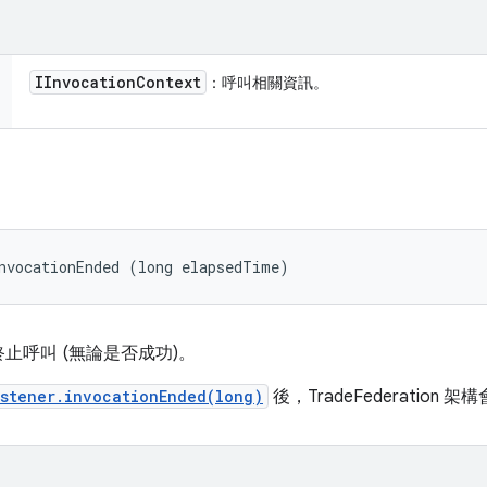
IInvocation
Context
：呼叫相關資訊。
nvocationEnded (long elapsedTime)
止呼叫 (無論是否成功)。
istener.invocationEnded(long)
後，TradeFederation