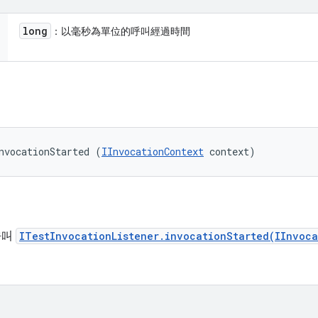
long
：以毫秒為單位的呼叫經過時間
nvocationStarted (
IInvocationContext
 context)
在呼叫
ITestInvocationListener.invocationStarted(IInvoc