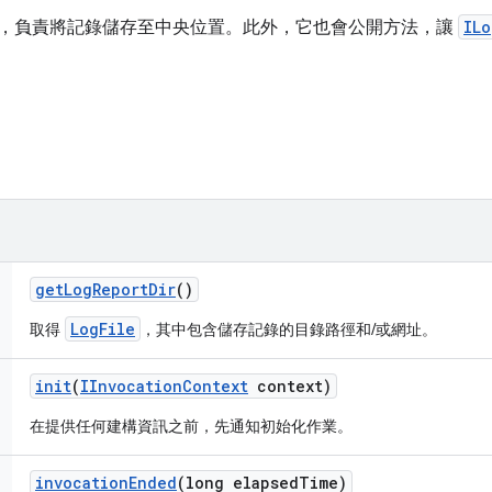
，負責將記錄儲存至中央位置。此外，它也會公開方法，讓
ILo
get
Log
Report
Dir
()
LogFile
取得
，其中包含儲存記錄的目錄路徑和/或網址。
init
(
IInvocation
Context
context)
在提供任何建構資訊之前，先通知初始化作業。
invocation
Ended
(long elapsed
Time)