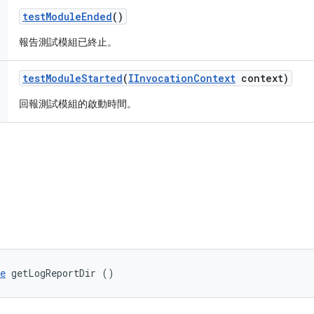
test
Module
Ended
()
報告測試模組已終止。
test
Module
Started
(
IInvocation
Context
context)
回報測試模組的啟動時間。
e
 getLogReportDir ()