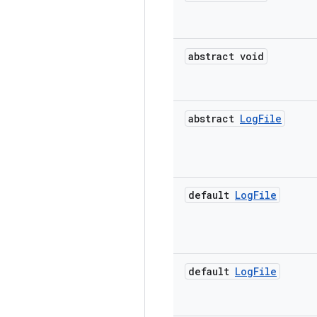
abstract void
abstract
Log
File
default
Log
File
default
Log
File