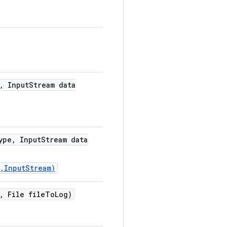
,
Input
Stream data
ype
,
Input
Stream data
,InputStream)
,
File file
To
Log)