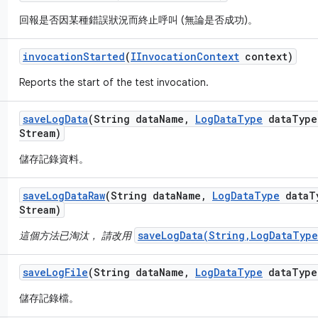
回報是否因某種錯誤狀況而終止呼叫 (無論是否成功)。
invocation
Started
(
IInvocation
Context
context)
Reports the start of the test invocation.
save
Log
Data
(String data
Name
,
Log
Data
Type
data
Type
Stream)
儲存記錄資料。
save
Log
Data
Raw
(String data
Name
,
Log
Data
Type
data
T
Stream)
saveLogData(String,LogDataType
這個方法已淘汰， 請改用
save
Log
File
(String data
Name
,
Log
Data
Type
data
Type
儲存記錄檔。