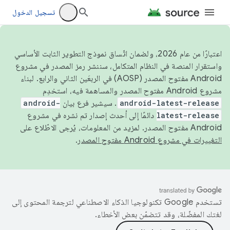
تسجيل الدخول
اعتبارًا من عام 2026، ولضمان اتّساق نموذج التطوير الثابت الأساسي
واستقرار المنصة في النظام المتكامل، سننشر رمز المصدر في مشروع
Android مفتوح المصدر (AOSP) في الربعَين الثاني والرابع. لبناء
مشروع Android مفتوح المصدر والمساهمة فيه، استخدِم
android-latest-release
. سيشير فرع بيان
android-
latest-release
دائمًا إلى أحدث إصدار تم نشره في مشروع
Android مفتوح المصدر. لمزيد من المعلومات، يُرجى الاطّلاع على
التغييرات في مشروع Android مفتوح المصدر
.
تستخدم Google تكنولوجيا الذكاء الاصطناعي لترجمة المحتوى إلى
لغتك المفضّلة، وقد تتضمّن بعض الأخطاء.