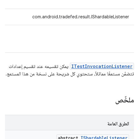
com.android.tradefed.result.IShardableListener
ITestInvocationListener
يمكن تقسيمه عند تقسيم إعدادات
تتضمّن مستمعًا مماثلاً، ستحتوي كل شريحة على نسخة من هذا المستمع.
ملخّص
الطرق العامة
abstract
IShardable
Listener