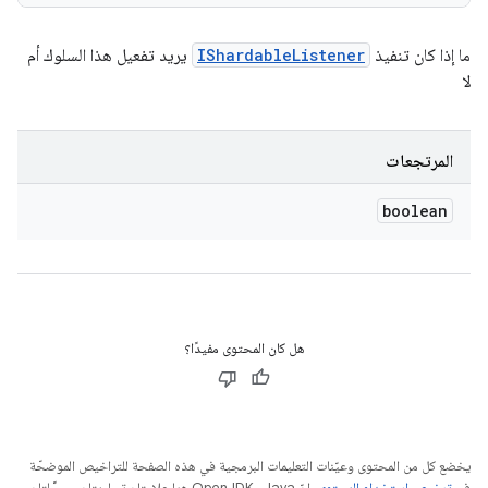
ما إذا كان تنفيذ
IShardableListener
يريد تفعيل هذا السلوك أم
لا
المرتجعات
boolean
هل كان المحتوى مفيدًا؟
يخضع كل من المحتوى وعيّنات التعليمات البرمجية في هذه الصفحة للتراخيص الموضحّة
في
ترخيص استخدام المحتوى
. إنّ Java وOpenJDK هما علامتان تجاريتان مسجَّلتان