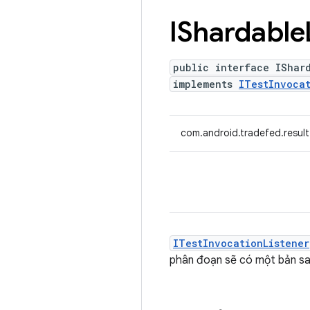
IShardable
public interface IShar
implements
ITestInvocat
com.android.tradefed.result
ITestInvocationListener
phân đoạn sẽ có một bản sao