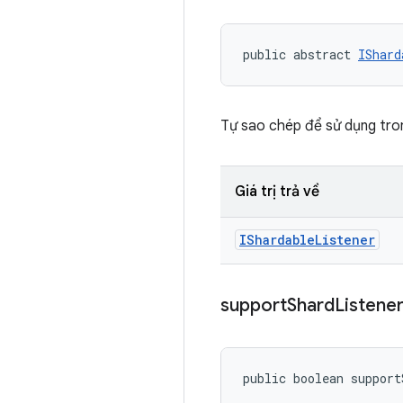
public abstract 
IShard
Tự sao chép để sử dụng tro
Giá trị trả về
IShardable
Listener
support
Shard
Listene
public boolean support