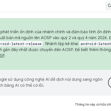
phát triển ổn định của nhánh chính và đảm bảo tính ổn địn
ẽ xuất bản mã nguồn lên AOSP vào quý 2 và quý 4 năm 2026.
droid-latest-release
. Nhánh tệp kê khai
android-lates
h gần đây nhất được chuyển đến AOSP. Để biết thêm thông t
OSP
.
gle sử dụng công nghệ AI để dịch nội dung sang ngôn
h bằng AI có thể có lỗi.
Thông tin này có hữu íc