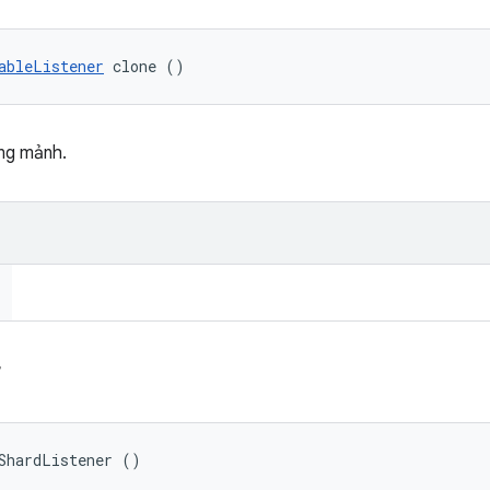
ableListener
 clone ()
ng mảnh.
r
ShardListener ()