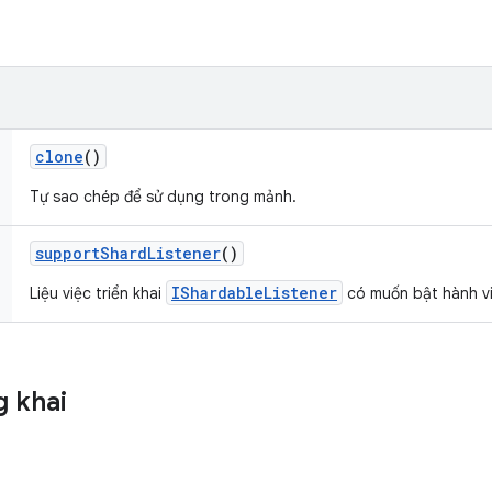
clone
()
Tự sao chép để sử dụng trong mảnh.
support
Shard
Listener
()
IShardableListener
Liệu việc triển khai
có muốn bật hành vi
 khai