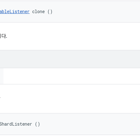
ableListener
 clone ()
다.
r
ShardListener ()