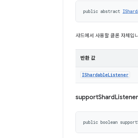
public abstract 
IShard
샤드에서 사용할 클론 자체입니
반환 값
IShardable
Listener
support
Shard
Listene
public boolean support