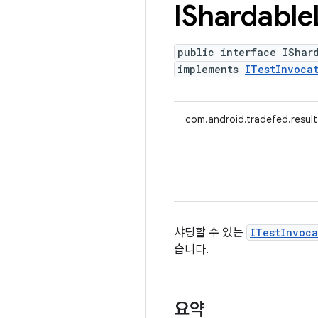
IShardable
public interface IShar
implements
ITestInvocat
com.android.tradefed.result
샤딩할 수 있는
ITestInvoca
습니다.
요약