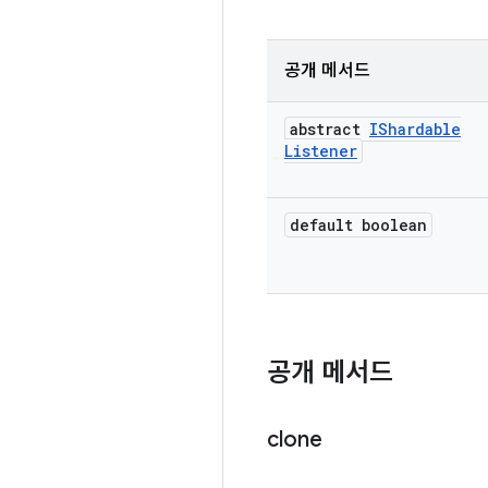
공개 메서드
abstract
IShardable
Listener
default boolean
공개 메서드
clone