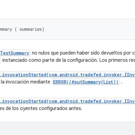
ummary (
 summaries)
TestSummary
no nulos que pueden haber sido devueltos por c
instanciado como parte de la configuración. Los primeros r
r.invocationStarted(com.android.tradefed.invoker.IIn
e la invocación mediante
ERROR(/#putSummary(List))
.
r.invocationStarted(com.android.tradefed.invoker.IIn
es de los oyentes configurados antes.