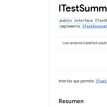
ITest
Summ
public interface ITest
implements
ITestInvocat
com.android.tradefed.resul
Interfaz que permite
ITest
Resumen