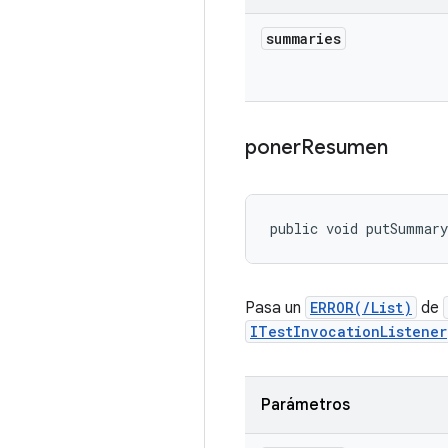
summaries
poner
Resumen
public void putSummar
Pasa un
ERROR(/List)
de
ITestInvocationListener
Parámetros