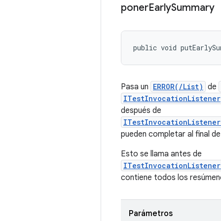
poner
Early
Summary
public void putEarlyS
Pasa un
ERROR(/List)
de
ITestInvocationListener
después de
ITestInvocationListene
pueden completar al final d
Esto se llama antes de
ITestInvocationListene
contiene todos los resúmen
Parámetros