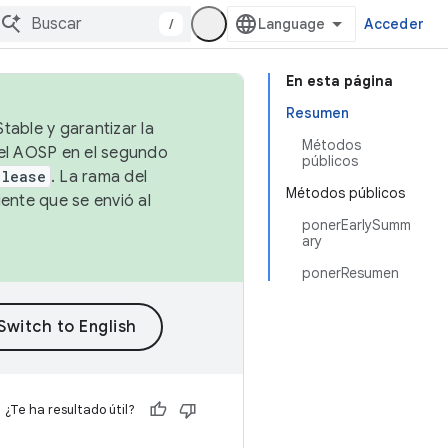
/
Acceder
En esta página
Resumen
table y garantizar la
Métodos
 el AOSP en el segundo
públicos
elease
. La rama del
Métodos públicos
ente que se envió al
ponerEarlySumm
ary
ponerResumen
¿Te ha resultado útil?