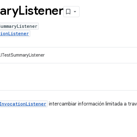
ary
Listener
SummaryListener
ionListener
t.ITestSummaryListener
InvocationListener
intercambiar información limitada a tra