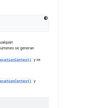
ualquier
esúmenes se generan
vocationContext)
y se
vocationContext)
y