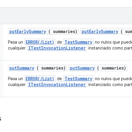
put
Early
Summary
( summaries)
putEarlySummary
( sum
ERROR(/List)
TestSummary
Pasa un
de
no nulos que puede
ITestInvocationListener
cualquier
instanciado como parte
put
Summary
( summaries)
putSummary
( summaries)
ERROR(/List)
TestSummary
Pasa un
de
no nulos que puede
ITestInvocationListener
cualquier
instanciado como parte
s