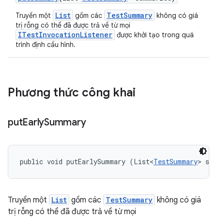
List
TestSummary
Truyền một
gồm các
không có giá
trị rỗng có thể đã được trả về từ mọi
ITestInvocationListener
được khởi tạo trong quá
trình định cấu hình.
Phương thức công khai
put
Early
Summary
public void putEarlySummary (List<
TestSummary
> su
Truyền một
List
gồm các
TestSummary
không có giá
trị rỗng có thể đã được trả về từ mọi