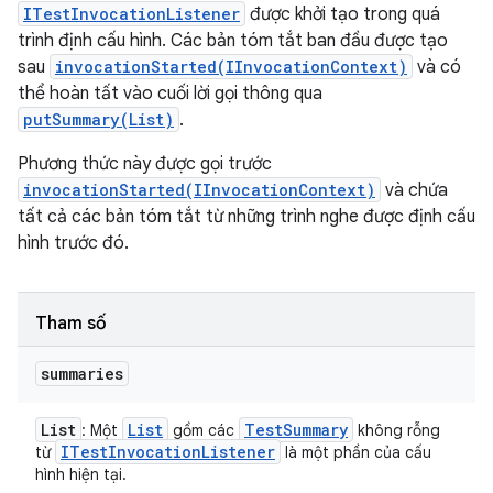
ITestInvocationListener
được khởi tạo trong quá
trình định cấu hình. Các bản tóm tắt ban đầu được tạo
sau
invocationStarted(IInvocationContext)
và có
thể hoàn tất vào cuối lời gọi thông qua
putSummary(List)
.
Phương thức này được gọi trước
invocationStarted(IInvocationContext)
và chứa
tất cả các bản tóm tắt từ những trình nghe được định cấu
hình trước đó.
Tham số
summaries
List
List
Test
Summary
: Một
gồm các
không rỗng
ITest
Invocation
Listener
từ
là một phần của cấu
hình hiện tại.