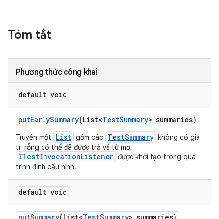
Tóm tắt
Phương thức công khai
default void
put
Early
Summary
(List<
Test
Summary
> summaries)
List
TestSummary
Truyền một
gồm các
không có giá
trị rỗng có thể đã được trả về từ mọi
ITestInvocationListener
được khởi tạo trong quá
trình định cấu hình.
default void
put
Summary
(List<
Test
Summary
> summaries)