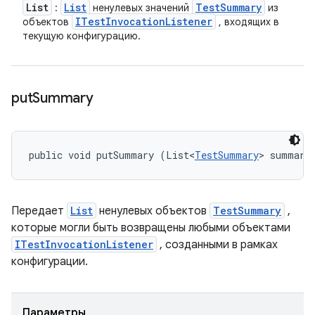
List
List
Test
Summary
:
ненулевых значений
из
ITest
Invocation
Listener
объектов
, входящих в
текущую конфигурацию.
put
Summary
public void putSummary (List<
TestSummary
> summari
Передает
List
ненулевых объектов
TestSummary
,
которые могли быть возвращены любыми объектами
ITestInvocationListener
, созданными в рамках
конфигурации.
Параметры