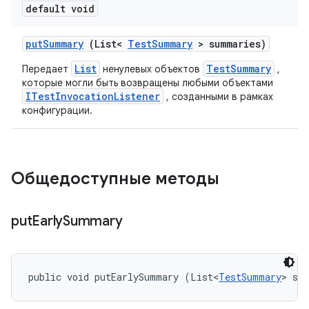
default void
put
Summary
(List<
Test
Summary
> summaries)
List
TestSummary
Передает
ненулевых объектов
,
которые могли быть возвращены любыми объектами
ITestInvocationListener
, созданными в рамках
конфигурации.
Общедоступные методы
put
Early
Summary
public void putEarlySummary (List<
TestSummary
> su