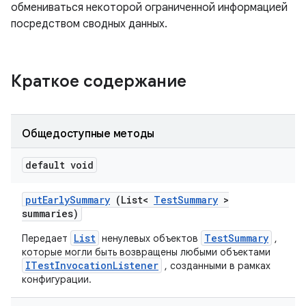
обмениваться некоторой ограниченной информацией
посредством сводных данных.
Краткое содержание
Общедоступные методы
default void
put
Early
Summary
(List<
Test
Summary
>
summaries)
List
TestSummary
Передает
ненулевых объектов
,
которые могли быть возвращены любыми объектами
ITestInvocationListener
, созданными в рамках
конфигурации.