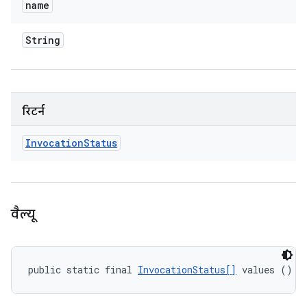
name
String
रिटर्न
Invocation
Status
वैल्यू
public static final 
InvocationStatus[]
 values ()