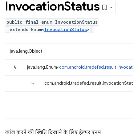
Invocation
Status
public final enum InvocationStatus
extends Enum<
InvocationStatus
>
java.lang.Object
↳
java.lang.Enum<
com.android.tradefed.result.Invocatio
↳
com.android.tradefed.result.InvocationStatus
कॉल करने की स्थिति दिखाने के लिए हेल्पर एनम