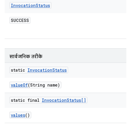
Invocation
Status
SUCCESS
सार्वजनिक तरीके
static
Invocation
Status
value
Of
(String name)
static final
Invocation
Status[]
values
()