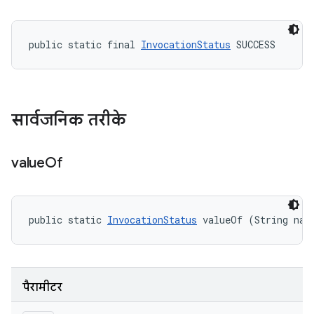
public static final 
InvocationStatus
 SUCCESS
सार्वजनिक तरीके
value
Of
public static 
InvocationStatus
 valueOf (String nam
पैरामीटर