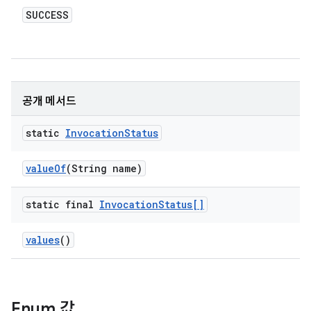
SUCCESS
공개 메서드
static
Invocation
Status
value
Of
(String name)
static final
Invocation
Status[]
values
()
Enum 값