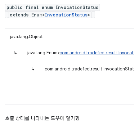
public final enum InvocationStatus
extends Enum<
InvocationStatus
>
java.lang.Object
↳
java.lang.Enum<
com.android.tradefed.result.Invocatio
↳
com.android.tradefed.result.InvocationStatus
호출 상태를 나타내는 도우미 열거형