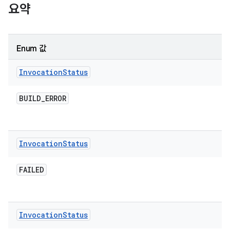
요약
Enum 값
Invocation
Status
BUILD
_
ERROR
Invocation
Status
FAILED
Invocation
Status