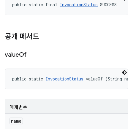
public static final 
InvocationStatus
 SUCCESS
공개 메서드
value
Of
public static 
InvocationStatus
 valueOf (String nam
매개변수
name