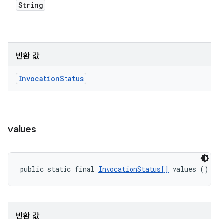
String
반환 값
Invocation
Status
values
public static final 
InvocationStatus[]
 values ()
반환 값