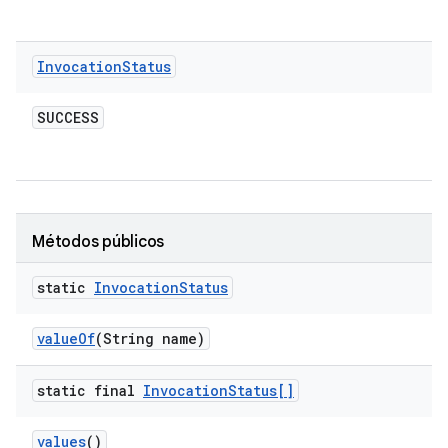
Invocation
Status
SUCCESS
Métodos públicos
static
Invocation
Status
value
Of
(String name)
static final
Invocation
Status[]
values
()