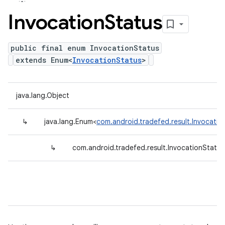
Invocation
Status
public final enum InvocationStatus
extends Enum<
InvocationStatus
>
java.lang.Object
↳
java.lang.Enum<
com.android.tradefed.result.Invocatio
↳
com.android.tradefed.result.InvocationStatus