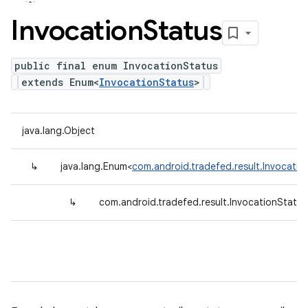
Invocation
Status
public final enum InvocationStatus
extends Enum<
InvocationStatus
>
java.lang.Object
↳
java.lang.Enum<
com.android.tradefed.result.Invocatio
↳
com.android.tradefed.result.InvocationStatus