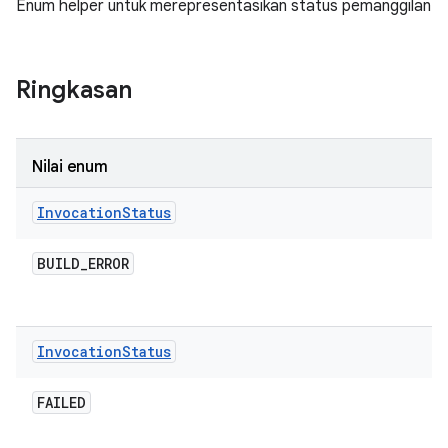
Enum helper untuk merepresentasikan status pemanggilan
Ringkasan
Nilai enum
Invocation
Status
BUILD
_
ERROR
Invocation
Status
FAILED