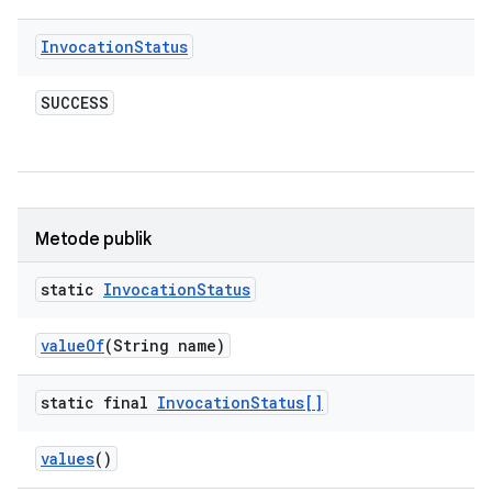
Invocation
Status
SUCCESS
Metode publik
static
Invocation
Status
value
Of
(String name)
static final
Invocation
Status[]
values
()