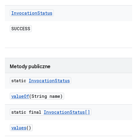
Invocation
Status
SUCCESS
Metody publiczne
static
Invocation
Status
value
Of
(String name)
static final
Invocation
Status[]
values
()