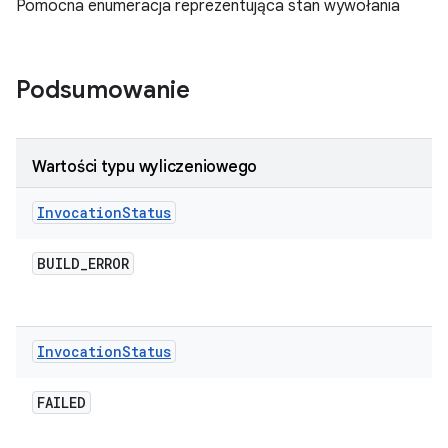
Pomocna enumeracja reprezentująca stan wywołania
Podsumowanie
Wartości typu wyliczeniowego
Invocation
Status
BUILD
_
ERROR
Invocation
Status
FAILED