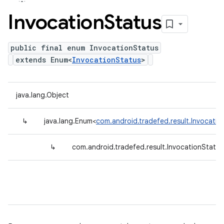
Invocation
Status
public final enum InvocationStatus
extends Enum<
InvocationStatus
>
java.lang.Object
↳
java.lang.Enum<
com.android.tradefed.result.Invocatio
↳
com.android.tradefed.result.InvocationStatus