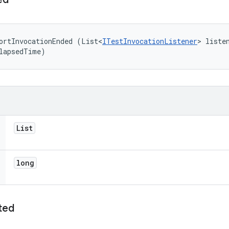
ortInvocationEnded (List<
ITestInvocationListener
> listen
lapsedTime)
List
long
ted