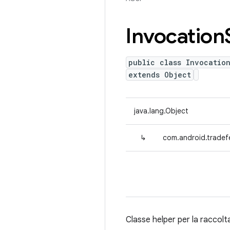
Invocation
public class Invocatio
extends Object
java.lang.Object
↳
com.android.tradef
Classe helper per la raccolt