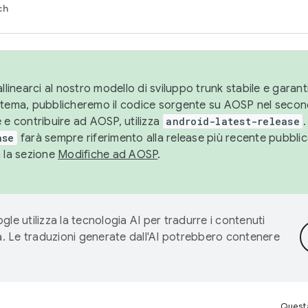
ch
llinearci al nostro modello di sviluppo trunk stabile e garantir
istema, pubblicheremo il codice sorgente su AOSP nel secon
 e contribuire ad AOSP, utilizza
android-latest-release
.
ase
farà sempre riferimento alla release più recente pubbli
a la sezione
Modifiche ad AOSP
.
gle utilizza la tecnologia AI per tradurre i contenuti
ta. Le traduzioni generate dall'AI potrebbero contenere
Questa