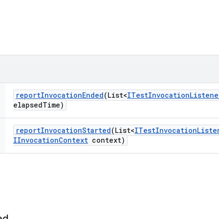
report
Invocation
Ended
(List<
ITest
Invocation
Listene
elapsed
Time)
report
Invocation
Started
(List<
ITest
Invocation
Liste
IInvocation
Context
context)
ed