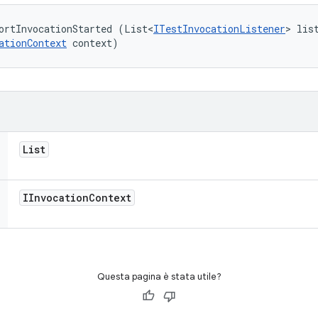
ortInvocationStarted (List<
ITestInvocationListener
> list
ationContext
 context)
List
IInvocation
Context
Questa pagina è stata utile?