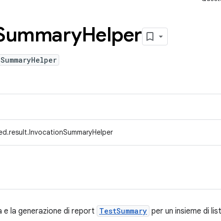
Summary
Helper
nSummaryHelper
ed.result.InvocationSummaryHelper
a e la generazione di report
TestSummary
per un insieme di lis