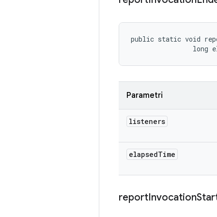
public static void rep
                long e
Parametri
listeners
elapsed
Time
report
Invocation
Star