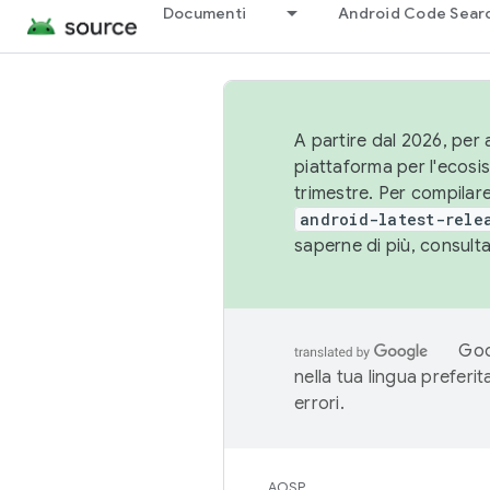
Documenti
Android Code Sear
A partire dal 2026, per a
piattaforma per l'ecos
trimestre. Per compilare
android-latest-rele
saperne di più, consult
Goo
nella tua lingua preferi
errori.
AOSP