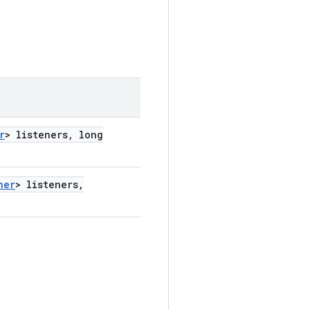
r
> listeners
,
long
ner
> listeners
,