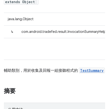
extends Object
java.lang.Object
↳
com.android.tradefed.result.InvocationSummaryHelper
輔助類別，用於收集及回報一組接聽程式的
TestSummary
摘要