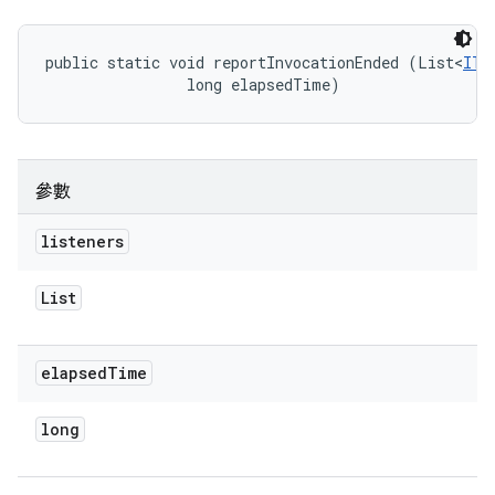
public static void reportInvocationEnded (List<
ITe
                long elapsedTime)
參數
listeners
List
elapsed
Time
long