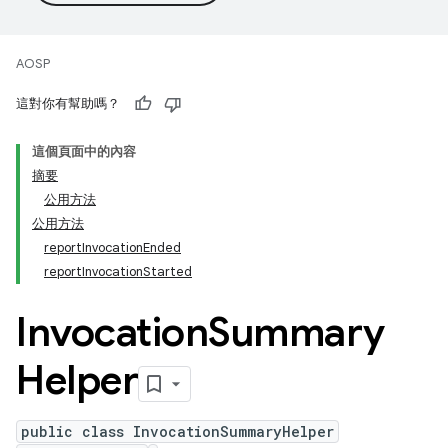
AOSP
這對你有幫助嗎？
這個頁面中的內容
摘要
公用方法
公用方法
reportInvocationEnded
reportInvocationStarted
Invocation
Summary
Helper
public class InvocationSummaryHelper