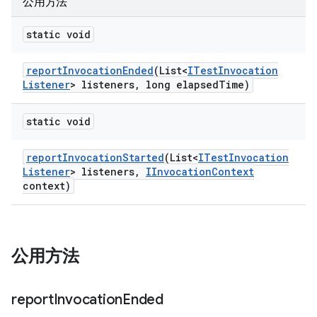
公用方法
static void
report
Invocation
Ended
(List<
ITest
Invocation
Listener
> listeners
,
long elapsed
Time)
static void
report
Invocation
Started
(List<
ITest
Invocation
Listener
> listeners
,
IInvocation
Context
context)
公用方法
report
Invocation
Ended