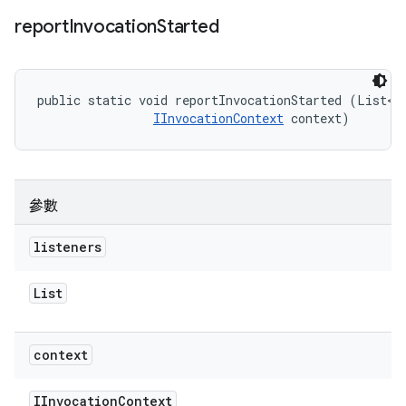
report
Invocation
Started
public static void reportInvocationStarted (List<
I
IInvocationContext
 context)
參數
listeners
List
context
IInvocation
Context