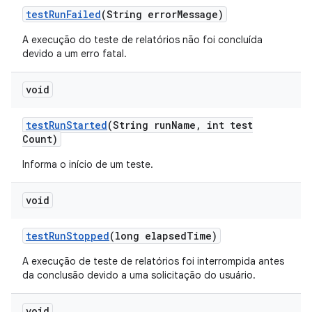
test
Run
Failed
(String error
Message)
A execução do teste de relatórios não foi concluída
devido a um erro fatal.
void
test
Run
Started
(String run
Name
,
int test
Count)
Informa o início de um teste.
void
test
Run
Stopped
(long elapsed
Time)
A execução de teste de relatórios foi interrompida antes
da conclusão devido a uma solicitação do usuário.
void