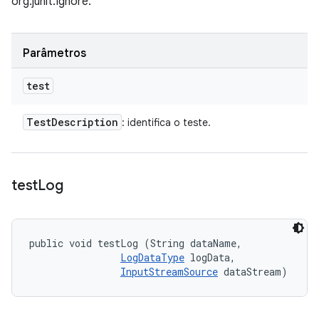
org.junit.Ignore.
Parâmetros
test
Test
Description
: identifica o teste.
test
Log
public void testLog (String dataName, 

LogDataType
 logData, 

InputStreamSource
 dataStream)