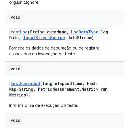
org.junit.Ignore.
void
test
Log
(String data
Name
,
Log
Data
Type
log
Data
,
Input
Stream
Source
data
Stream)
Fornece os dados de depuração ou de registro
associados da invocação de teste.
void
test
Run
Ended
(long elapsed
Time
,
Hash
Map<String
,
Metric
Measurement
.
Metric> run
Metrics)
Informa o fim da execução do teste.
void