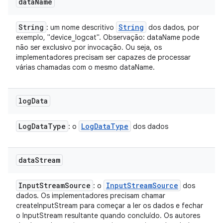
data
Name
String
String
: um nome descritivo
dos dados, por
exemplo, "device_logcat". Observação: dataName pode
não ser exclusivo por invocação. Ou seja, os
implementadores precisam ser capazes de processar
várias chamadas com o mesmo dataName.
log
Data
Log
Data
Type
Log
Data
Type
: o
dos dados
data
Stream
Input
Stream
Source
Input
Stream
Source
: o
dos
dados. Os implementadores precisam chamar
createInputStream para começar a ler os dados e fechar
o InputStream resultante quando concluído. Os autores