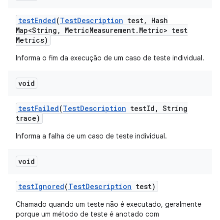
test
Ended
(
Test
Description
test
,
Hash
Map<String
,
Metric
Measurement
.
Metric> test
Metrics)
Informa o fim da execução de um caso de teste individual.
void
test
Failed
(
Test
Description
test
Id
,
String
trace)
Informa a falha de um caso de teste individual.
void
test
Ignored
(
Test
Description
test)
Chamado quando um teste não é executado, geralmente
porque um método de teste é anotado com