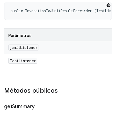
public InvocationToJUnitResultForwarder (TestListe
Parâmetros
junit
Listener
Test
Listener
Métodos públicos
get
Summary