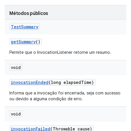
Métodos públicos
Test
Summary
get
Summary
()
Permite que o InvocationListener retorne um resumo.
void
invocation
Ended
(long elapsed
Time)
Informa que a invocação foi encerrada, seja com sucesso
ou devido a alguma condição de erro.
void
invocation
Failed
(Throwable cause)