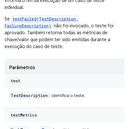
Informa o fim da execução de um caso de teste
individual.
Se
testFailed(TestDescription,
FailureDescription)
não foi invocado, o teste foi
aprovado. Também retorna todas as métricas de
chave/valor que podem ter sido emitidas durante a
execução do caso de teste.
Parâmetros
test
Test
Description
: identifica o teste.
test
Metrics