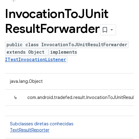
Invocation
To
JUnit
Result
Forwarder
public class InvocationToJUnitResultForwarder
extends Object
implements
ITestInvocationListener
java.lang.Object
↳
com.android.tradefed.result.InvocationToJUnitResultF
Subclasses diretas conhecidas
TextResultReporter