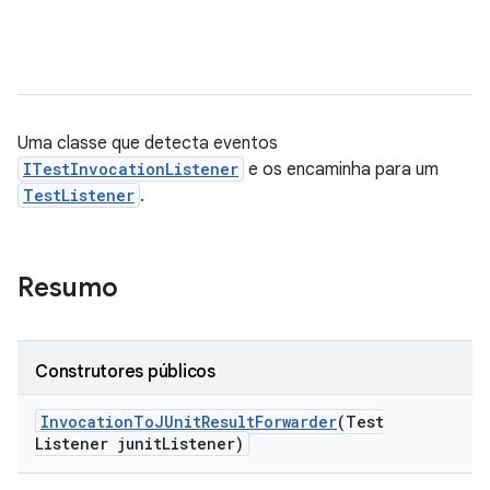
Uma classe que detecta eventos
ITestInvocationListener
e os encaminha para um
TestListener
.
Resumo
Construtores públicos
Invocation
To
JUnit
Result
Forwarder
(Test
Listener junit
Listener)