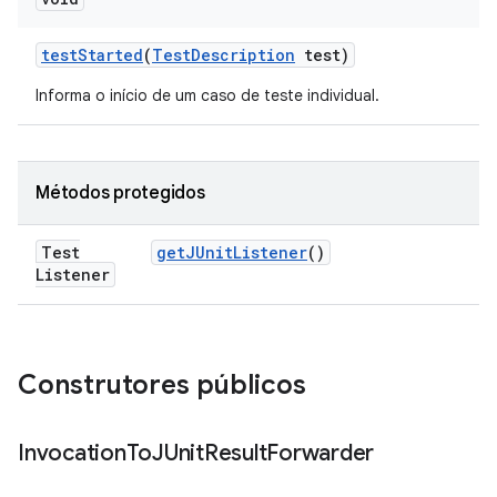
test
Started
(
Test
Description
test)
Informa o início de um caso de teste individual.
Métodos protegidos
Test
get
JUnit
Listener
()
Listener
Construtores públicos
Invocation
To
JUnit
Result
Forwarder