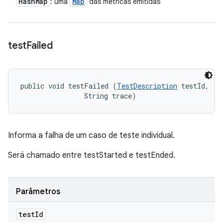
Hash
Map
Map
: uma
das métricas emitidas
test
Failed
public void testFailed (
TestDescription
 testId, 

                String trace)
Informa a falha de um caso de teste individual.
Será chamado entre testStarted e testEnded.
Parâmetros
test
Id