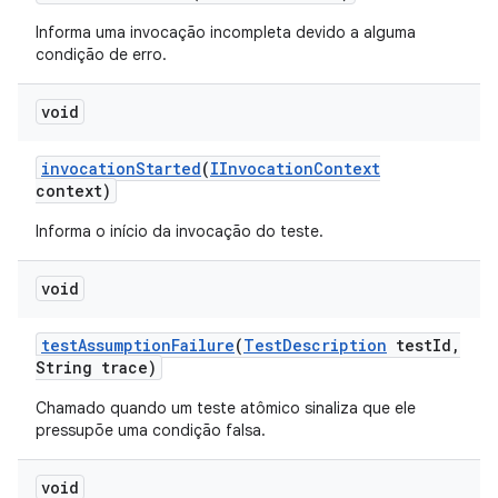
Informa uma invocação incompleta devido a alguma
condição de erro.
void
invocation
Started
(
IInvocation
Context
context)
Informa o início da invocação do teste.
void
test
Assumption
Failure
(
Test
Description
test
Id
,
String trace)
Chamado quando um teste atômico sinaliza que ele
pressupõe uma condição falsa.
void