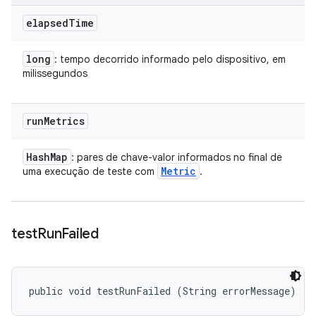
elapsed
Time
long
: tempo decorrido informado pelo dispositivo, em
milissegundos
run
Metrics
Hash
Map
: pares de chave-valor informados no final de
Metric
uma execução de teste com
.
test
Run
Failed
public void testRunFailed (String errorMessage)