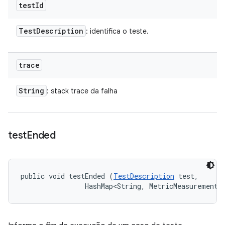
test
Id
Test
Description
: identifica o teste.
trace
String
: stack trace da falha
test
Ended
public void testEnded (
TestDescription
 test, 

                HashMap<String, MetricMeasurement.