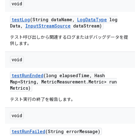
void
test
Log
(String data
Name
,
Log
Data
Type
log
Data
,
Input
Stream
Source
data
Stream)
テスト呼び出しから関連するログまたはデバッグデータを提
供します。
void
test
Run
Ended
(long elapsed
Time
,
Hash
Map<String
,
Metric
Measurement
.
Metric> run
Metrics)
テスト実行の終了を報告します。
void
test
Run
Failed
(String error
Message)