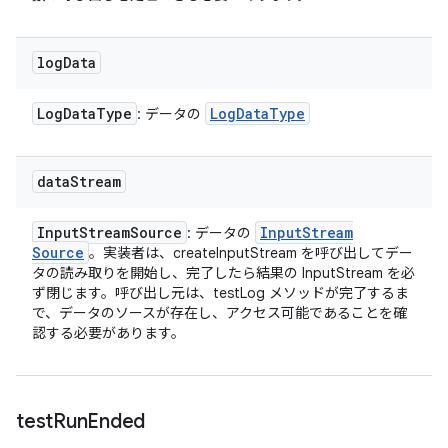
log
Data
Log
Data
Type
Log
Data
Type
: データの
data
Stream
Input
Stream
Source
Input
Stream
: データの
Source
。実装者は、createInputStream を呼び出してデー
タの読み取りを開始し、完了したら結果の InputStream を必
ず閉じます。呼び出し元は、testLog メソッドが完了するま
で、データのソースが存在し、アクセス可能であることを確
認する必要があります。
test
Run
Ended