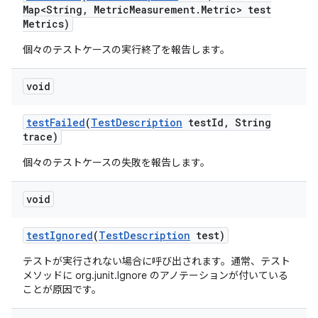
Map<String
,
Metric
Measurement
.
Metric> test
Metrics)
個々のテストケースの実行終了を報告します。
void
test
Failed
(
Test
Description
test
Id
,
String
trace)
個々のテストケースの失敗を報告します。
void
test
Ignored
(
Test
Description
test)
テストが実行されない場合に呼び出されます。通常、テスト
メソッドに org.junit.Ignore のアノテーションが付いている
ことが原因です。