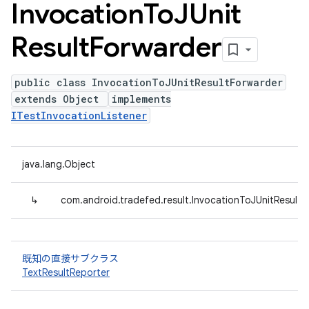
Invocation
To
JUnit
Result
Forwarder
public class InvocationToJUnitResultForwarder
extends Object
implements
ITestInvocationListener
java.lang.Object
↳
com.android.tradefed.result.InvocationToJUnitResultF
既知の直接サブクラス
TextResultReporter