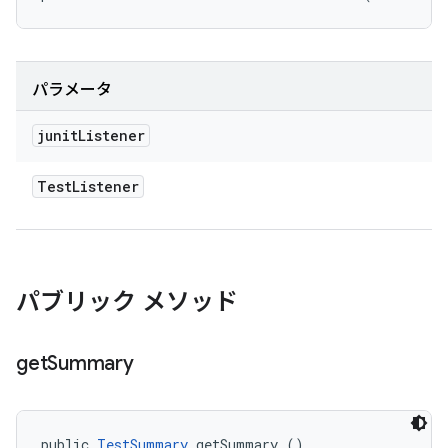
パラメータ
junit
Listener
Test
Listener
パブリック メソッド
get
Summary
public 
TestSummary
 getSummary ()