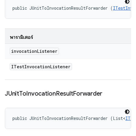
public JUnitToInvocationResultForwarder (
ITestInvo
พารามิเตอร์
invocation
Listener
ITest
Invocation
Listener
JUnit
To
Invocation
Result
Forwarder
public JUnitToInvocationResultForwarder (List<
ITes