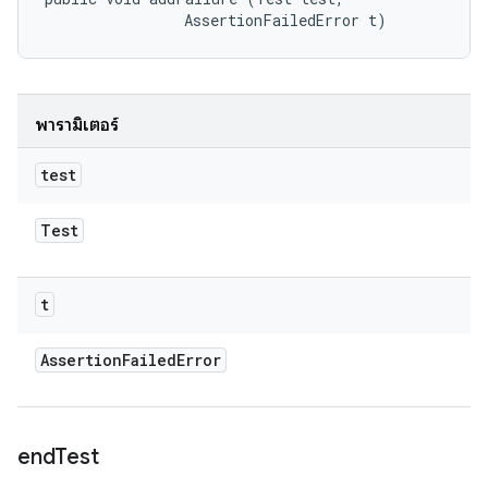
                AssertionFailedError t)
พารามิเตอร์
test
Test
t
Assertion
Failed
Error
end
Test