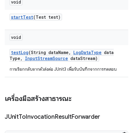
void
start
Test
(Test test)
void
test
Log
(String data
Name
,
Log
Data
Type
data
Type
,
Input
Stream
Source
data
Stream)
การเรียกกลับจากตัวส่งต่อ JUnit3 เพื่อรับบันทึกจากการทดสอบ
เครื่องมือสร้างสาธารณะ
JUnit
To
Invocation
Result
Forwarder