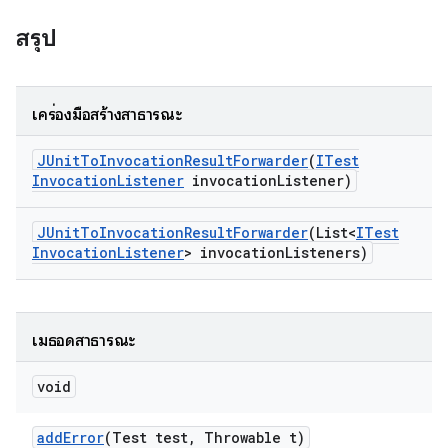
สรุป
เครื่องมือสร้างสาธารณะ
JUnit
To
Invocation
Result
Forwarder
(
ITest
Invocation
Listener
invocation
Listener)
JUnit
To
Invocation
Result
Forwarder
(List<
ITest
Invocation
Listener
> invocation
Listeners)
เมธอดสาธารณะ
void
add
Error
(Test test
,
Throwable t)