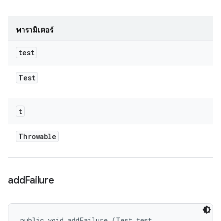
พารามิเตอร์
test
Test
t
Throwable
add
Failure
public void addFailure (Test test, 
