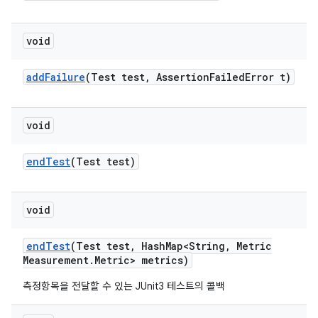
void
add
Failure
(Test test
,
Assertion
Failed
Error t)
void
end
Test
(Test test)
void
end
Test
(Test test
,
Hash
Map<String
,
Metric
Measurement
.
Metric> metrics)
측정항목을 전달할 수 있는 JUnit3 테스트의 콜백