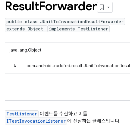
Result
Forwarder
public class JUnitToInvocationResultForwarder
extends Object
implements TestListener
java.lang.Object
↳
com.android.tradefed.result.JUnitToInvocationResultF
TestListener
이벤트를 수신하고 이를
ITestInvocationListener
에 전달하는 클래스입니다.