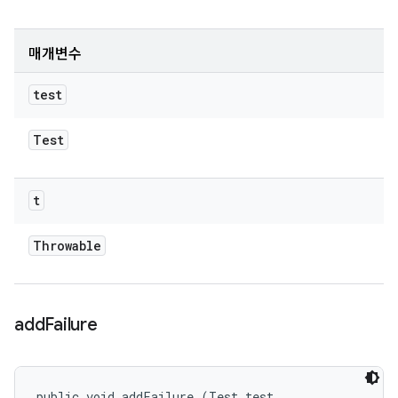
매개변수
test
Test
t
Throwable
add
Failure
public void addFailure (Test test, 
