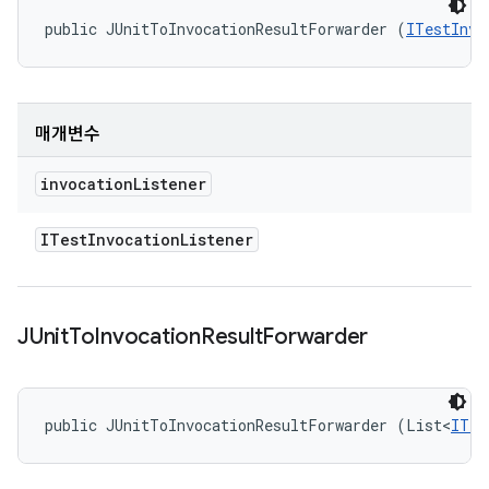
public JUnitToInvocationResultForwarder (
ITestInvo
매개변수
invocation
Listener
ITest
Invocation
Listener
JUnit
To
Invocation
Result
Forwarder
public JUnitToInvocationResultForwarder (List<
ITes