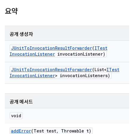
요약
공개 생성자
JUnit
To
Invocation
Result
Forwarder
(
ITest
Invocation
Listener
invocation
Listener)
JUnit
To
Invocation
Result
Forwarder
(List<
ITest
Invocation
Listener
> invocation
Listeners)
공개 메서드
void
add
Error
(Test test
,
Throwable t)