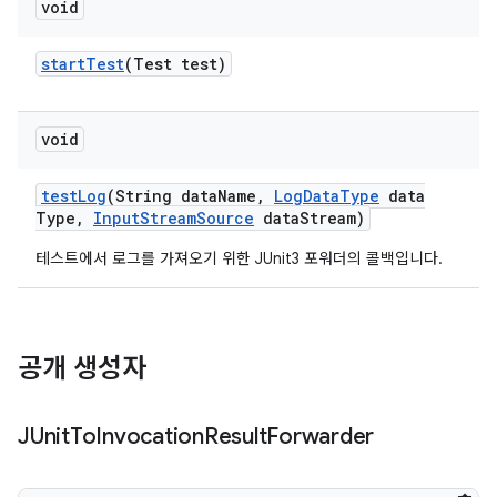
void
start
Test
(Test test)
void
test
Log
(String data
Name
,
Log
Data
Type
data
Type
,
Input
Stream
Source
data
Stream)
테스트에서 로그를 가져오기 위한 JUnit3 포워더의 콜백입니다.
공개 생성자
JUnit
To
Invocation
Result
Forwarder