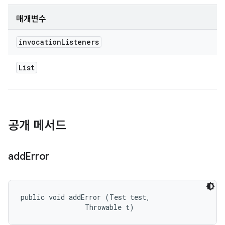
매개변수
invocation
Listeners
List
공개 메서드
add
Error
public void addError (Test test, 

                Throwable t)