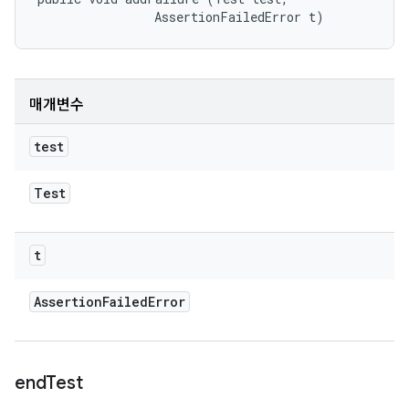
                AssertionFailedError t)
매개변수
test
Test
t
Assertion
Failed
Error
end
Test