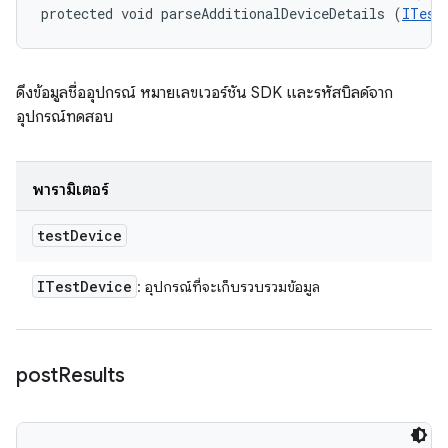
protected void parseAdditionalDeviceDetails (
ITest
ดึงข้อมูลชื่ออุปกรณ์ หมายเลขเวอร์ชัน SDK และรหัสบิลด์จาก
อุปกรณ์ทดสอบ
พารามิเตอร์
test
Device
ITest
Device
: อุปกรณ์ที่จะเก็บรวบรวมข้อมูล
post
Results