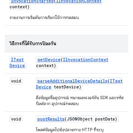
invocation
Started
(
IInvocation
Context
context)
รายงานการเริ่มต้นการเรียกใช้การทดสอบ
วิธีการที่ได้รับการป้องกัน
ITest
get
Device
(
IInvocation
Context
Device
context)
void
parse
Additional
Device
Details
(
ITest
Device
test
Device)
ดึงข้อมูลชื่ออุปกรณ์ หมายเลขเวอร์ชัน SDK และรหัส
บิลด์จาก อุปกรณ์ทดสอบ
void
post
Results
(JSONObject post
Data)
โพสต์ข้อมูลไปยังปลายทาง HTTP ที่ระบุ