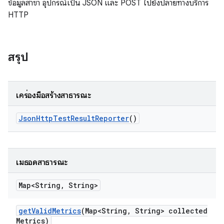
ข้อมูลสาขา อุปกรณ์เป็น JSON และ POST ไปยังปลายทางบริการ
HTTP
สรุป
เครื่องมือสร้างสาธารณะ
Json
Http
Test
Result
Reporter
()
เมธอดสาธารณะ
Map<String
,
String>
get
Valid
Metrics
(Map<String
,
String> collected
Metrics)