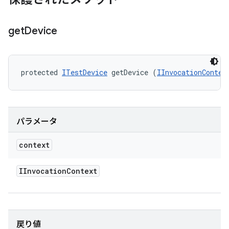
get
Device
protected 
ITestDevice
 getDevice (
IInvocationContex
パラメータ
context
IInvocation
Context
戻り値