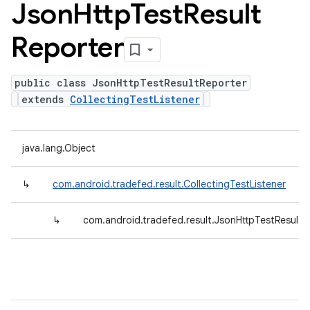
Json
Http
Test
Result
Reporter
public class JsonHttpTestResultReporter
extends
CollectingTestListener
java.lang.Object
↳
com.android.tradefed.result.CollectingTestListener
↳
com.android.tradefed.result.JsonHttpTestResultR