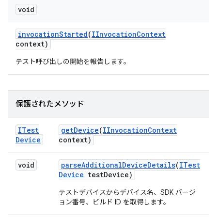
void
invocation
Started
(
IInvocation
Context
context)
テスト呼び出しの開始を報告します。
保護されたメソッド
ITest
get
Device
(
IInvocation
Context
Device
context)
void
parse
Additional
Device
Details
(
ITest
Device
test
Device)
テストデバイスからデバイス名、SDK バージ
ョン番号、ビルド ID を取得します。