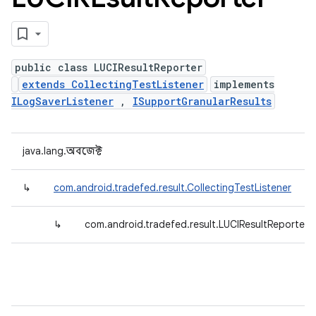
public class LUCIResultReporter
extends CollectingTestListener
implements
ILogSaverListener
,
ISupportGranularResults
java.lang.অবজেক্ট
↳
com.android.tradefed.result.CollectingTestListener
↳
com.android.tradefed.result.LUCIResultReporter