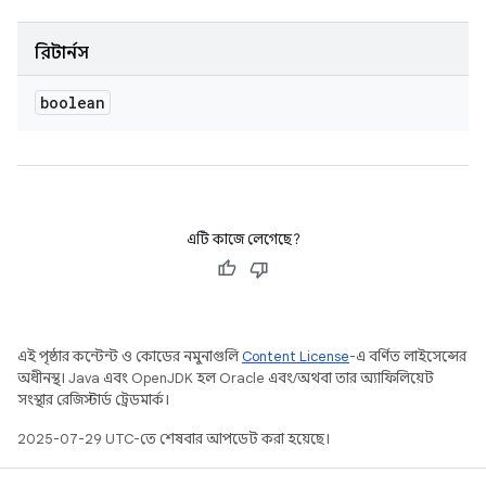
রিটার্নস
boolean
এটি কাজে লেগেছে?
এই পৃষ্ঠার কন্টেন্ট ও কোডের নমুনাগুলি
Content License
-এ বর্ণিত লাইসেন্সের
অধীনস্থ। Java এবং OpenJDK হল Oracle এবং/অথবা তার অ্যাফিলিয়েট
সংস্থার রেজিস্টার্ড ট্রেডমার্ক।
2025-07-29 UTC-তে শেষবার আপডেট করা হয়েছে।