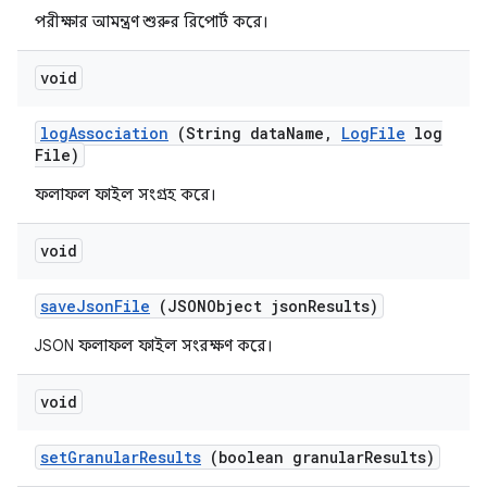
পরীক্ষার আমন্ত্রণ শুরুর রিপোর্ট করে।
void
log
Association
(String data
Name
,
Log
File
log
File)
ফলাফল ফাইল সংগ্রহ করে।
void
save
Json
File
(JSONObject json
Results)
JSON ফলাফল ফাইল সংরক্ষণ করে।
void
set
Granular
Results
(boolean granular
Results)