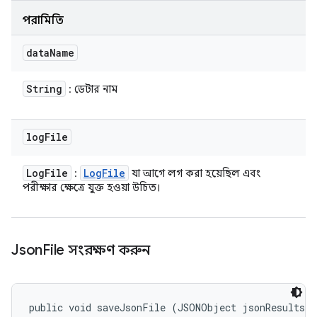
পরামিতি
data
Name
String
: ডেটার নাম
log
File
Log
File
Log
File
:
যা আগে লগ করা হয়েছিল এবং
পরীক্ষার ক্ষেত্রে যুক্ত হওয়া উচিত।
Json
File সংরক্ষণ করুন
public void saveJsonFile (JSONObject jsonResults)