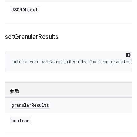
JSONObject
set
Granular
Results
public void setGranularResults (boolean granularRe
参数
granular
Results
boolean