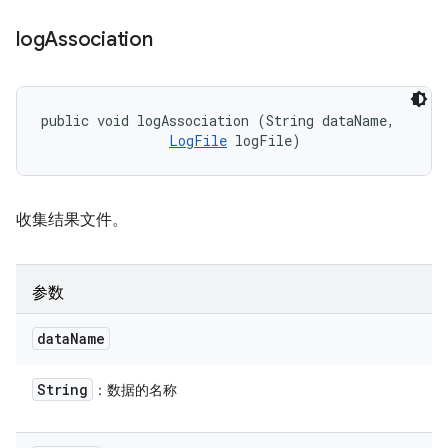
log
Association
public void logAssociation (String dataName, 

LogFile
 logFile)
收集结果文件。
参数
data
Name
String
：数据的名称