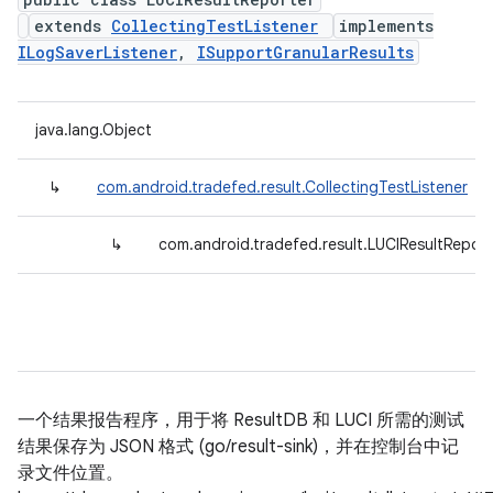
extends
CollectingTestListener
implements
ILogSaverListener
,
ISupportGranularResults
java.lang.Object
↳
com.android.tradefed.result.CollectingTestListener
↳
com.android.tradefed.result.LUCIResultReport
一个结果报告程序，用于将 ResultDB 和 LUCI 所需的测试
结果保存为 JSON 格式 (go/result-sink)，并在控制台中记
录文件位置。