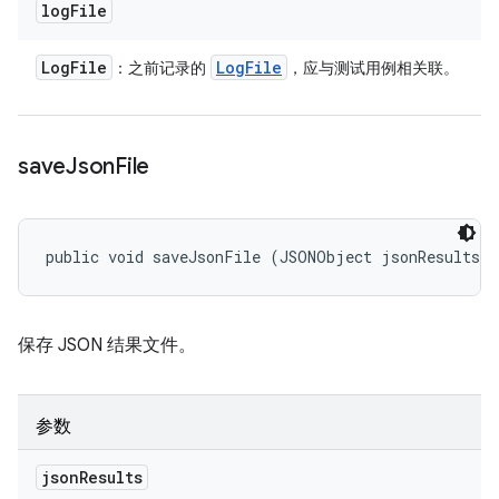
log
File
Log
File
Log
File
：之前记录的
，应与测试用例相关联。
save
Json
File
public void saveJsonFile (JSONObject jsonResults)
保存 JSON 结果文件。
参数
json
Results