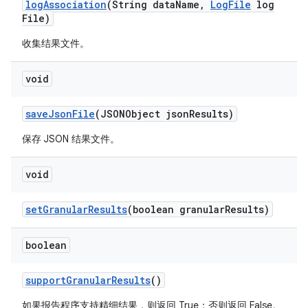
log
Association
(String data
Name
,
Log
File
log
File)
收集结果文件。
void
save
Json
File
(JSONObject json
Results)
保存 JSON 结果文件。
void
set
Granular
Results
(boolean granular
Results)
boolean
support
Granular
Results
()
如果报告程序支持精细结果，则返回 True；否则返回 False。