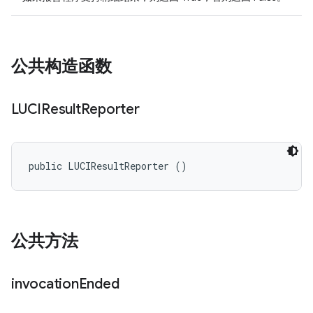
公共构造函数
LUCIResult
Reporter
public LUCIResultReporter ()
公共方法
invocation
Ended