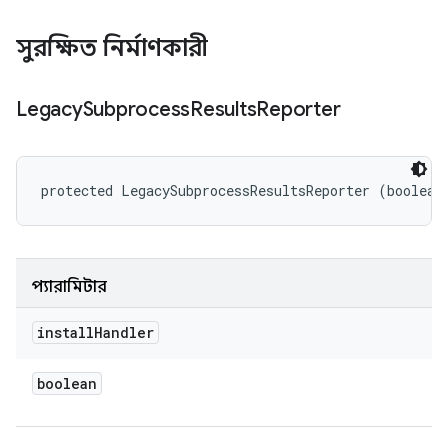
সুরক্ষিত নির্মাণকারী
Legacy
Subprocess
Results
Reporter
protected LegacySubprocessResultsReporter (boolean
প্যারামিটার
install
Handler
boolean