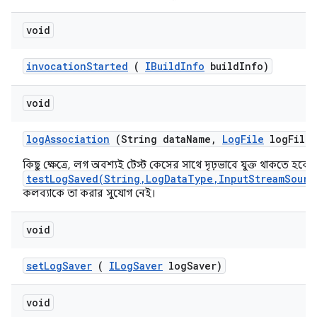
void
invocation
Started
(
IBuild
Info
build
Info)
void
log
Association
(String data
Name
,
Log
File
log
File)
কিছু ক্ষেত্রে, লগ অবশ্যই টেস্ট কেসের সাথে দৃঢ়ভাবে যুক্ত থাকতে হবে, ক
testLogSaved(String,LogDataType,InputStreamSourc
কলব্যাকে তা করার সুযোগ নেই।
void
set
Log
Saver
(
ILog
Saver
log
Saver)
void