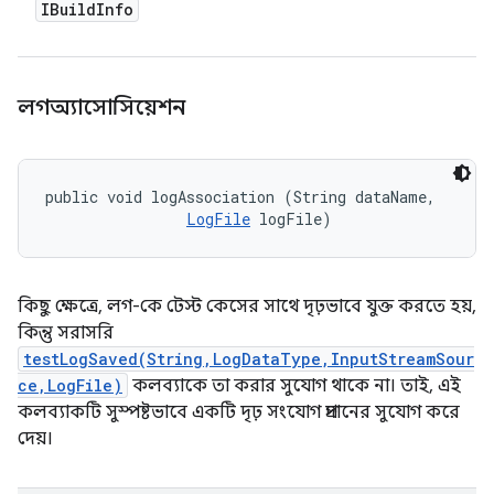
IBuild
Info
লগঅ্যাসোসিয়েশন
public void logAssociation (String dataName, 

LogFile
 logFile)
কিছু ক্ষেত্রে, লগ-কে টেস্ট কেসের সাথে দৃঢ়ভাবে যুক্ত করতে হয়,
কিন্তু সরাসরি
testLogSaved(String,LogDataType,InputStreamSour
ce,LogFile)
কলব্যাকে তা করার সুযোগ থাকে না। তাই, এই
কলব্যাকটি সুস্পষ্টভাবে একটি দৃঢ় সংযোগ প্রদানের সুযোগ করে
দেয়।