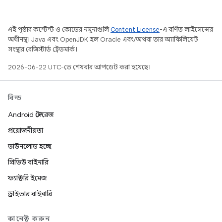
এই পৃষ্ঠার কন্টেন্ট ও কোডের নমুনাগুলি
Content License
-এ বর্ণিত লাইসেন্সের
অধীনস্থ। Java এবং OpenJDK হল Oracle এবং/অথবা তার অ্যাফিলিয়েট
সংস্থার রেজিস্টার্ড ট্রেডমার্ক।
2026-06-22 UTC-তে শেষবার আপডেট করা হয়েছে।
বিল্ড
Android স্টোরেজ
প্রয়োজনীয়তা
ডাউনলোড হচ্ছে
প্রিভিউ বাইনারি
ফ্যাক্টরি ইমেজ
ড্রাইভার বাইনারি
কানেক্ট করুন