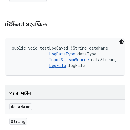
টেস্টলগ সংরক্ষিত
public void testLogSaved (String dataName, 

LogDataType
 dataType, 

InputStreamSource
 dataStream, 

LogFile
 logFile)
প্যারামিটার
data
Name
String