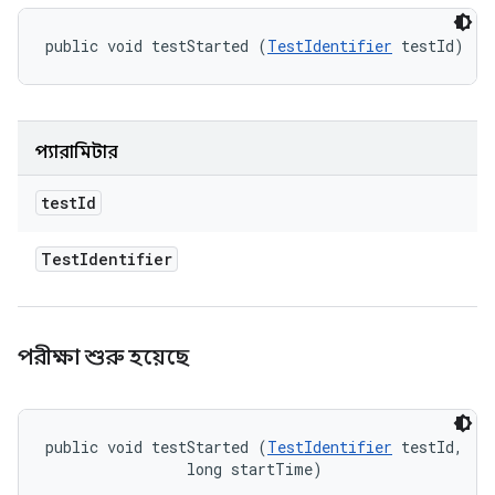
public void testStarted (
TestIdentifier
 testId)
প্যারামিটার
test
Id
Test
Identifier
পরীক্ষা শুরু হয়েছে
public void testStarted (
TestIdentifier
 testId, 

                long startTime)