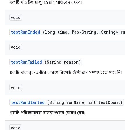
একটি মডিউল চালু হওয়ার প্রতিবেদন দেয়।
void
test
Run
Ended
(long time
,
Map<String
,
String> run
void
test
Run
Failed
(String reason)
একটি মারাত্মক ত্রুটির কারণে রিপোর্ট টেস্ট রান সম্পন্ন হতে পারেনি।
void
test
Run
Started
(String run
Name
,
int test
Count)
একটি পরীক্ষামূলক চালনা শুরুর ঘোষণা দেয়।
void