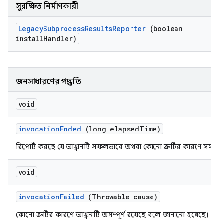
সুরক্ষিত নির্মাণকারী
Legacy
Subprocess
Results
Reporter
(boolean
install
Handler)
জনসাধারণের পদ্ধতি
void
invocation
Ended
(long elapsed
Time)
রিপোর্ট করছে যে আহ্বানটি সফলভাবে অথবা কোনো ত্রুটির কারণে সমাপ্ত
void
invocation
Failed
(Throwable cause)
কোনো ত্রুটির কারণে আহ্বানটি অসম্পূর্ণ রয়েছে বলে জানানো হয়েছে।