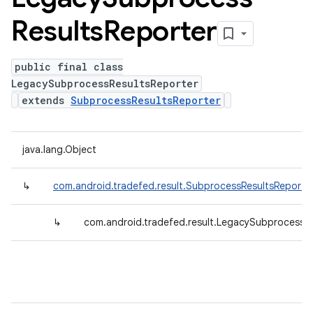
Results
Reporter
public final class
LegacySubprocessResultsReporter
extends
SubprocessResultsReporter
java.lang.Object
↳
com.android.tradefed.result.SubprocessResultsReporte
↳
com.android.tradefed.result.LegacySubprocessR