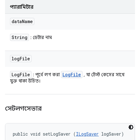
প্যারামিটার
data
Name
String
: ডেটার নাম
log
File
Log
File
Log
File
: পূর্বে লগ করা
, যা টেস্ট কেসের সাথে
যুক্ত থাকা উচিত।
সেটলগসেভার
public void setLogSaver (
ILogSaver
 logSaver)