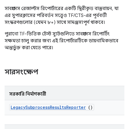
সাবপ্রসেস রেজাল্টস রিপোর্টারের একটি স্থিরীকৃত বাস্তবায়ন, যা
এর সুপারক্লাসের পরিবর্তন সত্ত্বেও TF/CTS-এর পূর্ববর্তী
সংস্করণগুলোর (যেমন ৮+) সাথে সামঞ্জস্যপূর্ণ থাকবে।
পুরানো TF-ভিত্তিক টেস্ট স্যুটগুলিতে সাবপ্রসেস রিপোর্টিং
সক্ষমতা চালু করার জন্য এই রিপোর্টারটিকে ডায়নামিকভাবে
অন্তর্ভুক্ত করা যেতে পারে।
সারসংক্ষেপ
সরকারি নির্মাণকারী
Legacy
Subprocess
Results
Reporter
()