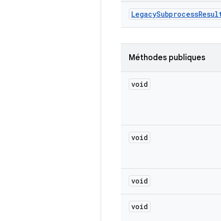
Legacy
Subprocess
Resul
Méthodes publiques
void
void
void
void