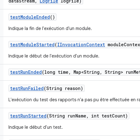
data
Stream
,
Log
File
log
File)
test
Module
Ended
()
Indique la fin de l'exécution d'un module.
test
Module
Started
(
IInvocation
Context
module
Contex
Indique le début de l'exécution d'un module.
test
Run
Ended
(long time
,
Map<String
,
String> run
Me
test
Run
Failed
(String reason)
L'exécution du test des rapports n'a pas pu être effectuée en ra
test
Run
Started
(String run
Name
,
int test
Count)
Indique le début d'un test.