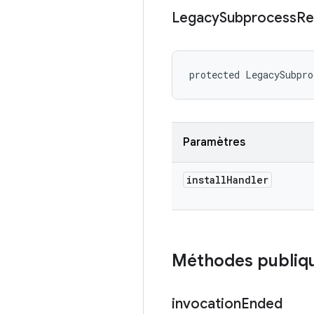
Legacy
Subprocess
Re
protected LegacySubpro
Paramètres
install
Handler
Méthodes publiq
invocation
Ended