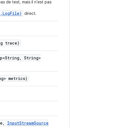
as de test, mais il n'est pas
,LogFile)
direct.
g trace)
p<String
,
String>
g> metrics)
e
,
Input
Stream
Source