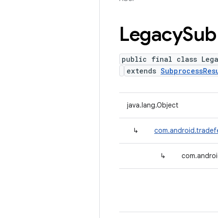
Legacy
Sub
public final class Leg
extends
SubprocessRes
java.lang.Object
↳
com.android.tradef
↳
com.androi