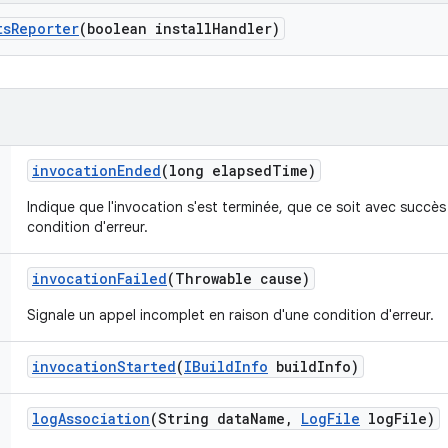
ts
Reporter
(boolean install
Handler)
invocation
Ended
(long elapsed
Time)
Indique que l'invocation s'est terminée, que ce soit avec succès
condition d'erreur.
invocation
Failed
(Throwable cause)
Signale un appel incomplet en raison d'une condition d'erreur.
invocation
Started
(
IBuild
Info
build
Info)
log
Association
(String data
Name
,
Log
File
log
File)