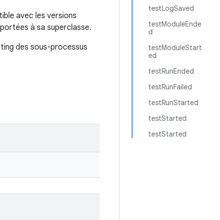
testLogSaved
ible avec les versions
testModuleEnde
pportées à sa superclasse.
d
orting des sous-processus
testModuleStart
ed
testRunEnded
testRunFailed
testRunStarted
testStarted
testStarted