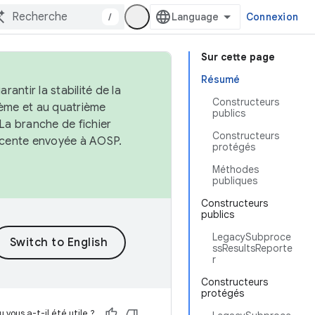
/
Connexion
Sur cette page
Résumé
antir la stabilité de la
Constructeurs
ème et au quatrième
publics
 La branche de fichier
Constructeurs
récente envoyée à AOSP.
protégés
Méthodes
publiques
Constructeurs
publics
LegacySubproce
ssResultsReporte
r
Constructeurs
protégés
 vous a-t-il été utile ?