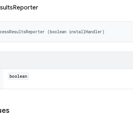
sults
Reporter
cessResultsReporter (boolean installHandler)
boolean
ues