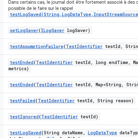
Dans certains cas, le journal doit être fortement associé à des c
possible de le faire sur le rappel
testLogSaved(String,LogDataType,InputStreamSource
set
Log
Saver
(
ILog
Saver
log
Saver)
test
Assumption
Failure
(
Test
Identifier
test
Id
,
Strin
test
Ended
(
Test
Identifier
test
Id
,
long end
Time
,
Ma
metrics)
test
Ended
(
Test
Identifier
test
Id
,
Map<String
,
Strin
test
Failed
(
Test
Identifier
test
Id
,
String reason)
test
Ignored
(
Test
Identifier
test
Id)
test
Log
Saved
(String data
Name
,
Log
Data
Type
data
Typ