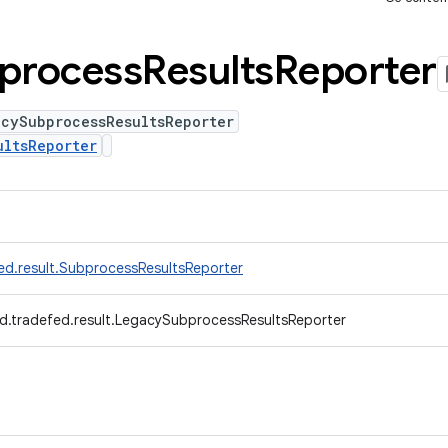
process
Results
Reporter
acySubprocessResultsReporter
ultsReporter
ed.result.SubprocessResultsReporter
d.tradefed.result.LegacySubprocessResultsReporter