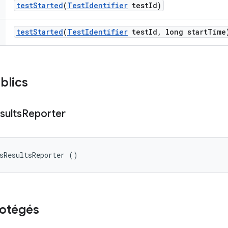
test
Started
(
Test
Identifier
test
Id)
test
Started
(
Test
Identifier
test
Id
,
long start
Time
blics
sults
Reporter
sResultsReporter ()
rotégés