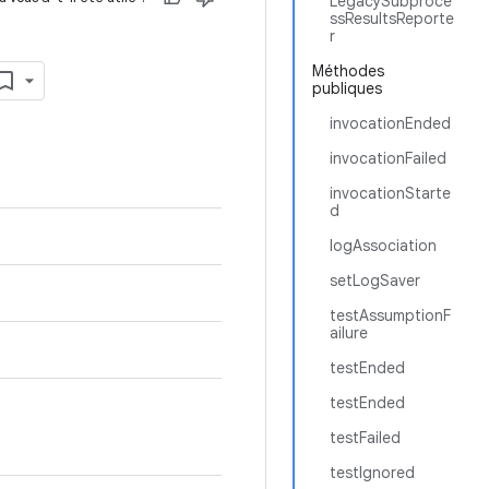
LegacySubproce
ssResultsReporte
r
Méthodes
publiques
invocationEnded
invocationFailed
invocationStarte
d
logAssociation
setLogSaver
testAssumptionF
ailure
testEnded
testEnded
testFailed
testIgnored