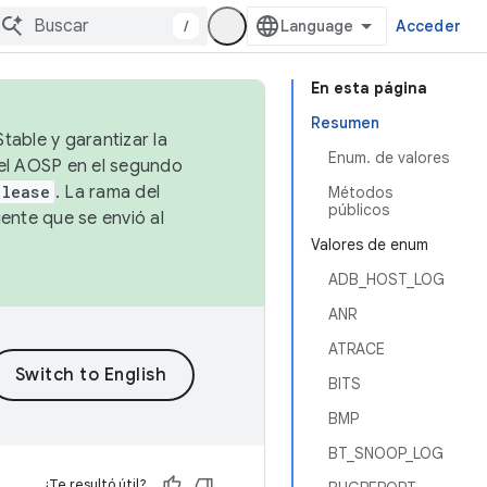
/
Acceder
En esta página
Resumen
table y garantizar la
Enum. de valores
 el AOSP en el segundo
elease
. La rama del
Métodos
públicos
ente que se envió al
Valores de enum
ADB_HOST_LOG
ANR
ATRACE
BITS
BMP
BT_SNOOP_LOG
¿Te resultó útil?