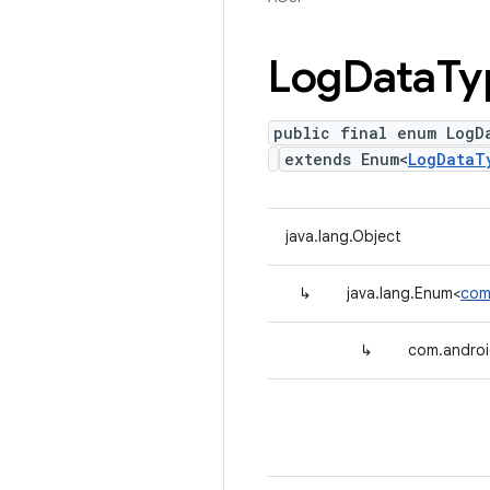
Log
Data
Ty
public final enum LogD
extends Enum<
LogDataT
java.lang.Object
↳
java.lang.Enum<
com
↳
com.androi