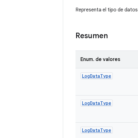
Representa el tipo de datos 
Resumen
Enum
.
de valores
Log
Data
Type
Log
Data
Type
Log
Data
Type