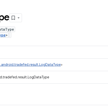
pe
ataType
ype
>
.android.tradefed.result.LogDataType
>
d.tradefed.result.LogDataType