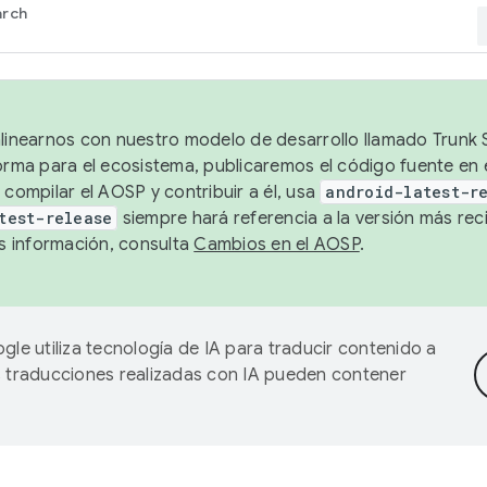
arch
alinearnos con nuestro modelo de desarrollo llamado Trunk S
forma para el ecosistema, publicaremos el código fuente en
 compilar el AOSP y contribuir a él, usa
android-latest-r
test-release
siempre hará referencia a la versión más reci
 información, consulta
Cambios en el AOSP
.
gle utiliza tecnología de IA para traducir contenido a
as traducciones realizadas con IA pueden contener