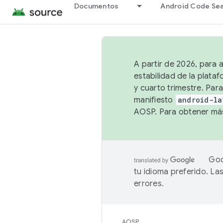
Documentos
Android Code Se
A partir de 2026, para 
estabilidad de la plata
y cuarto trimestre. Para
manifiesto
android-la
AOSP. Para obtener más
Goo
tu idioma preferido. L
errores.
AOSP