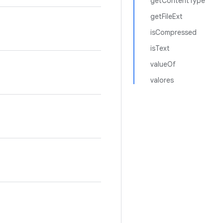
getContentType
getFileExt
isCompressed
isText
valueOf
valores