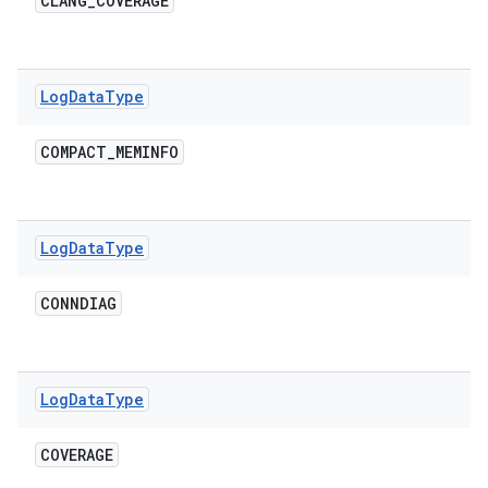
CLANG
_
COVERAGE
Log
Data
Type
COMPACT
_
MEMINFO
Log
Data
Type
CONNDIAG
Log
Data
Type
COVERAGE