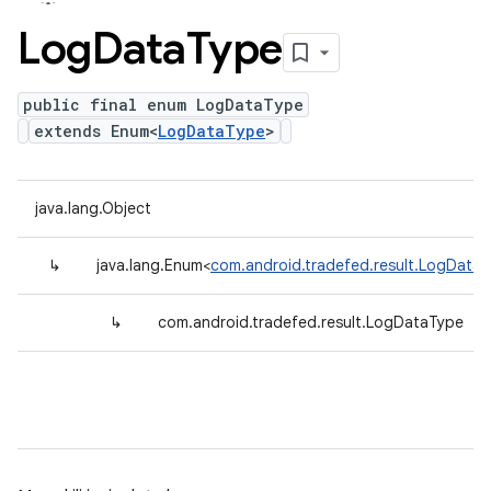
Log
Data
Type
public final enum LogDataType
extends Enum<
LogDataType
>
java.lang.Object
↳
java.lang.Enum<
com.android.tradefed.result.LogData
↳
com.android.tradefed.result.LogDataType