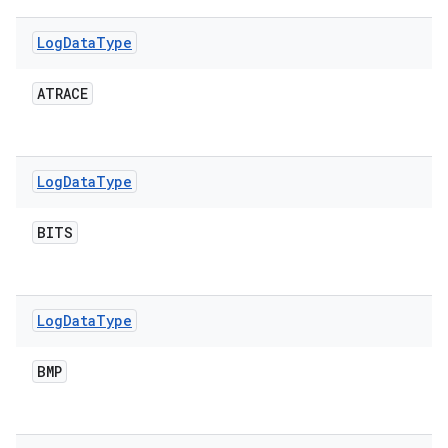
Log
Data
Type
ATRACE
Log
Data
Type
BITS
Log
Data
Type
BMP