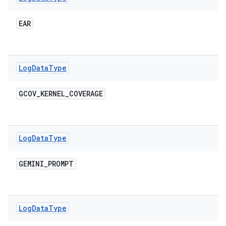
EAR
Log
Data
Type
GCOV
_
KERNEL
_
COVERAGE
Log
Data
Type
GEMINI
_
PROMPT
Log
Data
Type