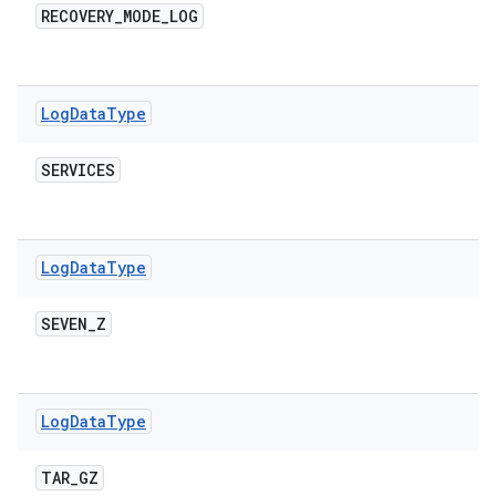
RECOVERY
_
MODE
_
LOG
Log
Data
Type
SERVICES
Log
Data
Type
SEVEN
_
Z
Log
Data
Type
TAR
_
GZ