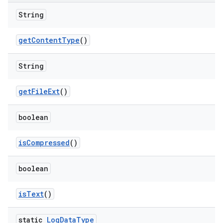
String
get
Content
Type
()
String
get
File
Ext
()
boolean
is
Compressed
()
boolean
is
Text
()
static
Log
Data
Type