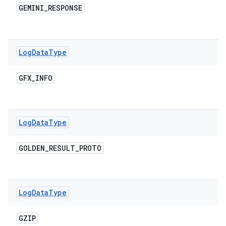
GEMINI
_
RESPONSE
Log
Data
Type
GFX
_
INFO
Log
Data
Type
GOLDEN
_
RESULT
_
PROTO
Log
Data
Type
GZIP