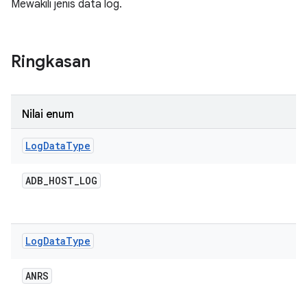
Mewakili jenis data log.
Ringkasan
Nilai enum
Log
Data
Type
ADB
_
HOST
_
LOG
Log
Data
Type
ANRS