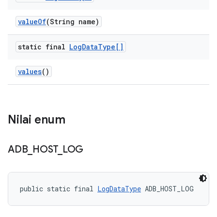
value
Of
(String name)
static final
Log
Data
Type[]
values
()
Nilai enum
ADB
_
HOST
_
LOG
public static final 
LogDataType
 ADB_HOST_LOG