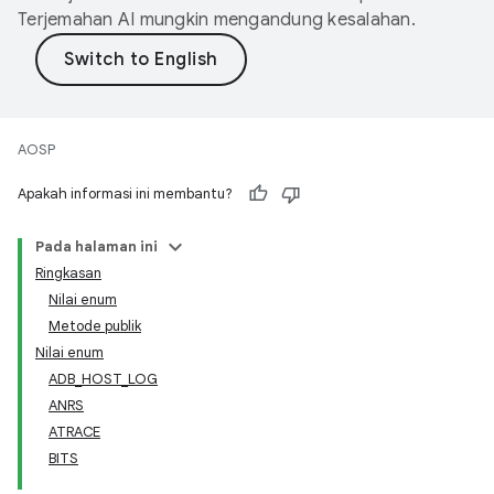
Terjemahan AI mungkin mengandung kesalahan.
AOSP
Apakah informasi ini membantu?
Pada halaman ini
Ringkasan
Nilai enum
Metode publik
Nilai enum
ADB_HOST_LOG
ANRS
ATRACE
BITS