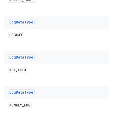
Log
Data
Type
LOGCAT
Log
Data
Type
MEM
_
INFO
Log
Data
Type
MONKEY
_
LOG