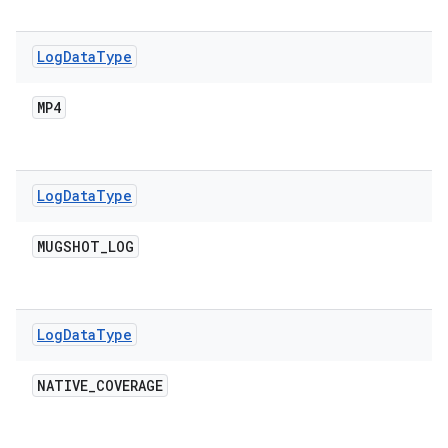
Log
Data
Type
MP4
Log
Data
Type
MUGSHOT
_
LOG
Log
Data
Type
NATIVE
_
COVERAGE