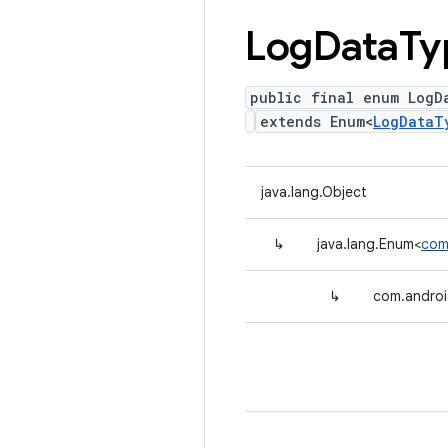
Log
Data
Ty
public final enum LogD
extends Enum<
LogDataT
java.lang.Object
↳
java.lang.Enum<
com
↳
com.androi