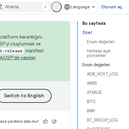
/
Oturum aç
Bu sayfada
Özet
latform kararlılığını
Enum değerleri
SP'yi oluşturmak ve
t-release
manifest
Herkese açık
yöntemler
n
AOSP'de yapılan
Enum değerleri
ADB_HOST_LOG
ANRS
ATRACE
BITS
BMP
BT_SNOOP_LOG
 size yardımcı oldu mu?