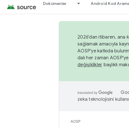
Dokümanlar
Android Kod Arama
2026'dan itibaren, ana k
sağlamak amacıyla kayn
AOSP'ye katkıda bulunm
dalı her zaman AOSP'ye 
değişiklikler
başlıklı maka
Goog
zeka teknolojisini kullanı
AOSP