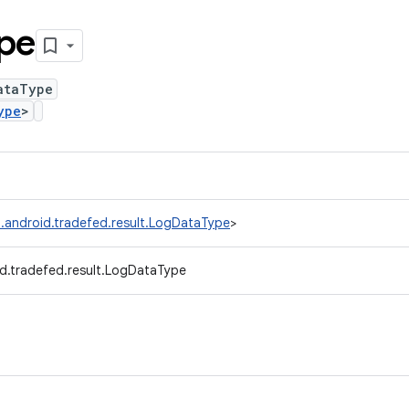
pe
ataType
ype
>
.android.tradefed.result.LogDataType
>
d.tradefed.result.LogDataType