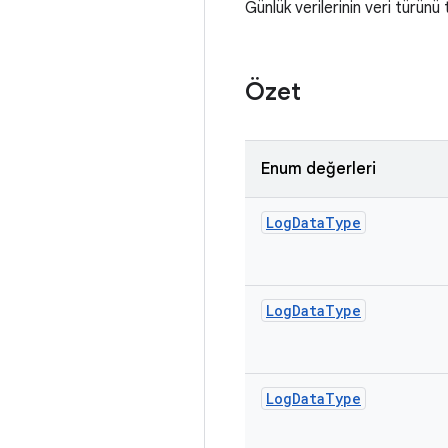
Günlük verilerinin veri türünü
Özet
Enum değerleri
Log
Data
Type
Log
Data
Type
Log
Data
Type