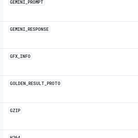
GEMINI
_
PROMPT
GEMINI
_
RESPONSE
GFX
_
INFO
GOLDEN
_
RESULT
_
PROTO
GZIP
H264