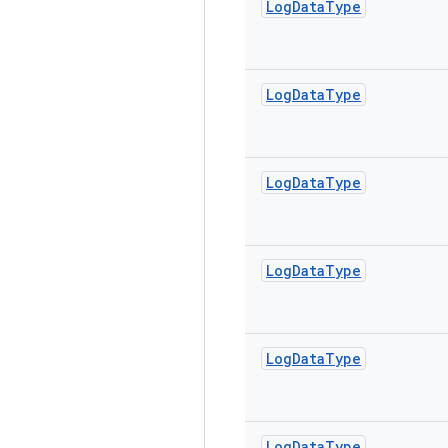
Log
Data
Type
Log
Data
Type
Log
Data
Type
Log
Data
Type
Log
Data
Type
Log
Data
Type