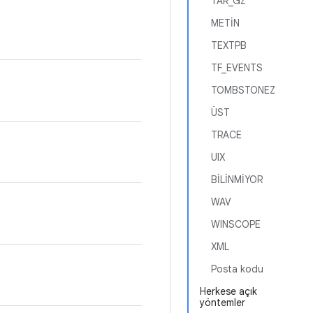
TAR_GZ
METİN
TEXTPB
TF_EVENTS
TOMBSTONEZ
ÜST
TRACE
UIX
BİLİNMİYOR
WAV
WINSCOPE
XML
Posta kodu
Herkese açık
yöntemler