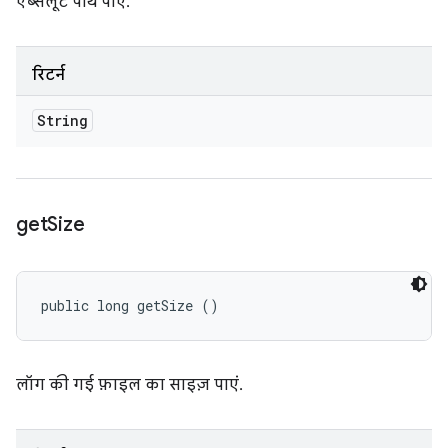
ऐब्सलूट पाथ पाएं.
रिटर्न
String
get
Size
public long getSize ()
लॉग की गई फ़ाइल का साइज़ पाएं.