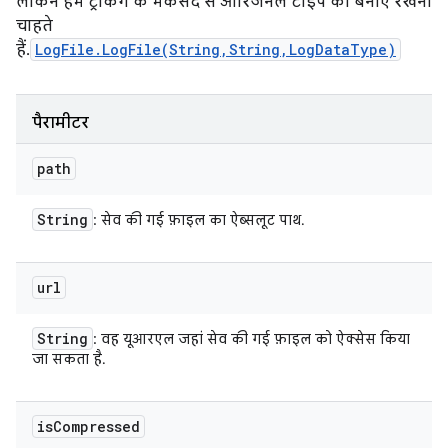
लेकिन हम ट्रैकिंग के मकसद से ओरिजनल टाइप को बनाए रखना
चाहते
हैं.
LogFile.LogFile(String,String,LogDataType)
पैरामीटर
path
String
: सेव की गई फ़ाइल का ऐब्सलूट पाथ.
url
String
: वह यूआरएल जहां सेव की गई फ़ाइल को ऐक्सेस किया
जा सकता है.
is
Compressed