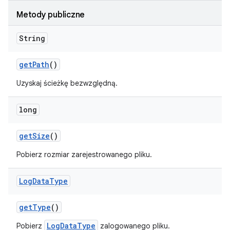
Metody publiczne
String
get
Path
()
Uzyskaj ścieżkę bezwzględną.
long
get
Size
()
Pobierz rozmiar zarejestrowanego pliku.
Log
Data
Type
get
Type
()
LogDataType
Pobierz
zalogowanego pliku.