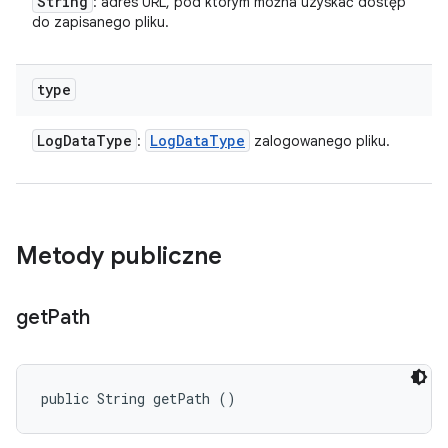
String
: adres URL, pod którym można uzyskać dostęp
do zapisanego pliku.
type
Log
Data
Type
Log
Data
Type
:
zalogowanego pliku.
Metody publiczne
get
Path
public String getPath ()