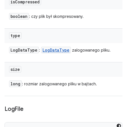
is
Compressed
boolean
: czy plik był skompresowany.
type
Log
Data
Type
Log
Data
Type
:
zalogowanego pliku.
size
long
: rozmiar zalogowanego pliku w bajtach.
Log
File