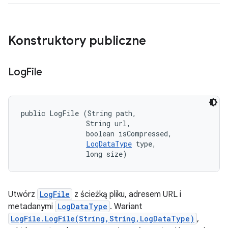
Konstruktory publiczne
Log
File
public LogFile (String path, 

                String url, 

                boolean isCompressed, 

LogDataType
 type, 

                long size)
Utwórz
LogFile
z ścieżką pliku, adresem URL i
metadanymi
LogDataType
. Wariant
LogFile.LogFile(String,String,LogDataType)
,