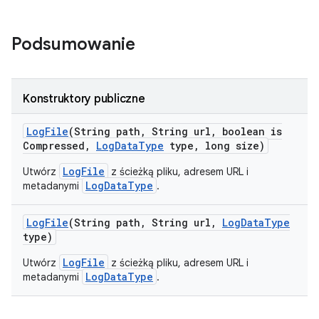
Podsumowanie
Konstruktory publiczne
Log
File
(String path
,
String url
,
boolean is
Compressed
,
Log
Data
Type
type
,
long size)
LogFile
Utwórz
z ścieżką pliku, adresem URL i
LogDataType
metadanymi
.
Log
File
(String path
,
String url
,
Log
Data
Type
type)
LogFile
Utwórz
z ścieżką pliku, adresem URL i
LogDataType
metadanymi
.