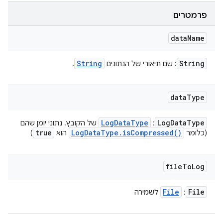
פרמטרים
data
Name
String
String
: שם תיאורי של הנתונים
.
data
Type
Log
Data
Type
Log
Data
Type
:
של הקובץ. נתוני יומן שהם
true
Log
Data
Type
.
is
Compressed(
)
(כלומר
הוא
)
file
To
Log
File
File
:
לשמירה