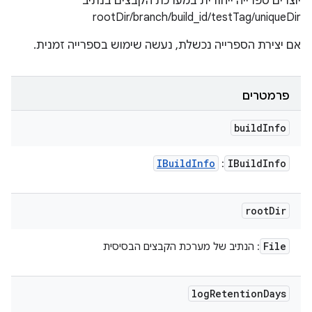
יוצרים ספרייה ייחודית במערכת הקבצים בנתיב
rootDir/branch/build_id/testTag/uniqueDir
אם יצירת הספרייה נכשלת, נעשה שימוש בספרייה זמנית.
פרמטרים
build
Info
IBuild
Info
IBuild
Info
:
root
Dir
File
: הנתיב של מערכת הקבצים הבסיסית
log
Retention
Days