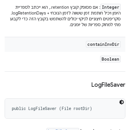
Integer
: אם מסופק קובץ ‎.retention, הוא ייכתב לספריית
היומן ויכיל חותמת זמן ששווה לזמן הנוכחי + logRetentionDays.
סקריפטים חיצוניים לניקוי יכולים להשתמש בקובץ הזה כדי לקבוע
מתי למחוק ספריות של יומנים.
contain
Inv
Dir
Boolean
Log
File
Saver
public LogFileSaver (File rootDir)