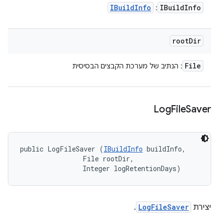
IBuild
Info
IBuild
Info
:
root
Dir
File
: הנתיב של מערכת הקבצים הבסיסית
Log
File
Saver
public LogFileSaver (
IBuildInfo
 buildInfo, 

                File rootDir, 

                Integer logRetentionDays)
יצירת
LogFileSaver
.