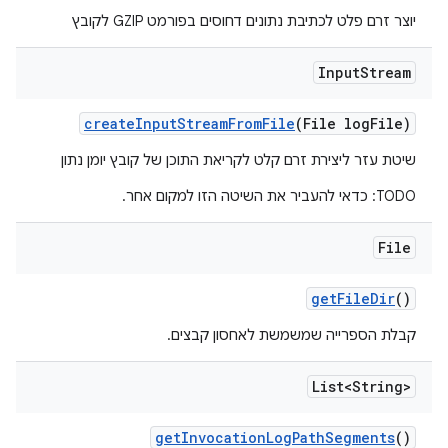
יוצר זרם פלט לכתיבת נתונים דחוסים בפורמט GZIP לקובץ
Input
Stream
create
Input
Stream
From
File
(File log
File)
שיטת עזר ליצירת זרם קלט לקריאת התוכן של קובץ יומן נתון
TODO: כדאי להעביר את השיטה הזו למקום אחר.
File
get
File
Dir
()
קבלת הספרייה שמשמשת לאחסון קבצים.
List<String>
get
Invocation
Log
Path
Segments
()