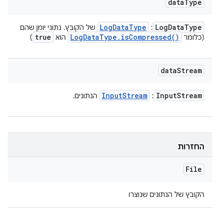
data
Type
Log
Data
Type
Log
Data
Type
:
של הקובץ. נתוני יומן שהם
true
Log
Data
Type
.
is
Compressed(
)
(כלומר
הוא
)
data
Stream
Input
Stream
Input
Stream
:
הנתונים.
החזרות
File
הקובץ של הנתונים שנוצרו