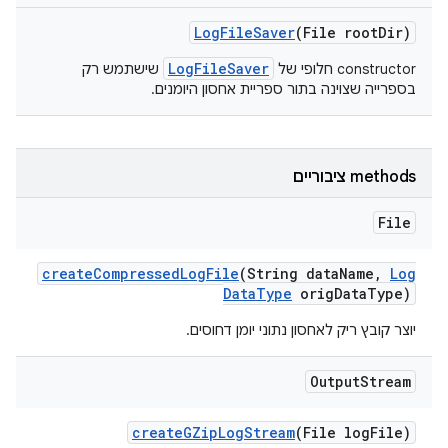
Log
File
Saver
(File root
Dir)
LogFileSaver
‫constructor חלופי של
שישתמש רק
בספרייה שצוינה בתור ספריית אחסון היומנים.
‫methods ציבוריים
File
create
Compressed
Log
File
(String data
Name
,
Log
Data
Type
orig
Data
Type)
יוצר קובץ ריק לאחסון נתוני יומן דחוסים.
Output
Stream
create
GZip
Log
Stream
(File log
File)