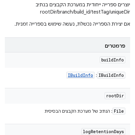
יוצרים ספרייה ייחודית במערכת הקבצים בנתיב
rootDir/branch/build_id/testTag/uniqueDir
אם יצירת הספרייה נכשלת, נעשה שימוש בספרייה זמנית.
פרמטרים
build
Info
IBuild
Info
IBuild
Info
:
root
Dir
File
: הנתיב של מערכת הקבצים הבסיסית
log
Retention
Days