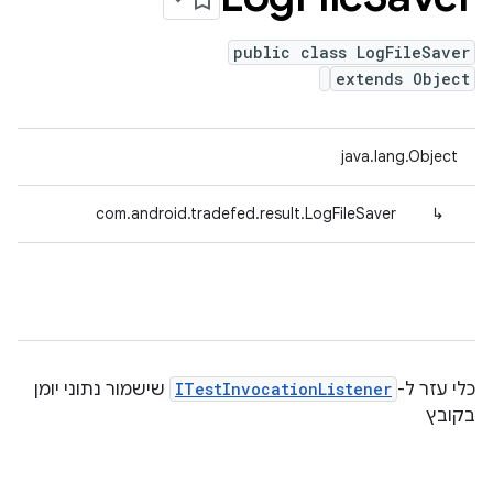
public class LogFileSaver
extends Object
java.lang.Object
com.android.tradefed.result.LogFileSaver
↳
כלי עזר ל-
ITestInvocationListener
שישמור נתוני יומן
בקובץ