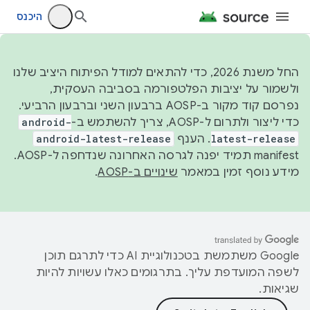
היכנס
החל משנת 2026, כדי להתאים למודל הפיתוח היציב שלנו
ולשמור על יציבות הפלטפורמה בסביבה העסקית,
נפרסם קוד מקור ב-AOSP ברבעון השני וברבעון הרביעי.
כדי ליצור ולתרום ל-AOSP, צריך להשתמש ב-
android-
latest-release
. הענף
android-latest-release
manifest תמיד יפנה לגרסה האחרונה שנדחפה ל-AOSP.
מידע נוסף זמין במאמר
שינויים ב-AOSP
.
‫Google משתמשת בטכנולוגיית AI כדי לתרגם תוכן
לשפה המועדפת עליך. בתרגומים כאלו עשויות להיות
שגיאות.