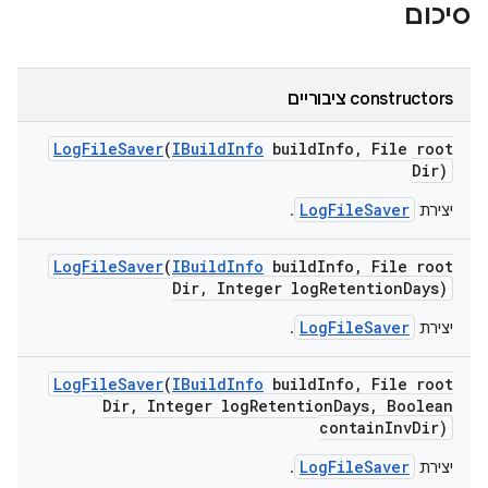
סיכום
‫constructors ציבוריים
Log
File
Saver
(
IBuild
Info
build
Info
,
File root
Dir)
LogFileSaver
יצירת
.
Log
File
Saver
(
IBuild
Info
build
Info
,
File root
Dir
,
Integer log
Retention
Days)
LogFileSaver
יצירת
.
Log
File
Saver
(
IBuild
Info
build
Info
,
File root
Dir
,
Integer log
Retention
Days
,
Boolean
contain
Inv
Dir)
LogFileSaver
יצירת
.