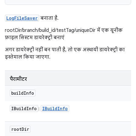
LogFileSaver
बनाता है.
rootDir/branch/build_id/testTag/uniqueDir में एक यूनीक
फ़ाइल सिस्टम डायरेक्ट्री बनाएं
अगर डायरेक्ट्री नहीं बन पाती है, तो एक अस्थायी डायरेक्ट्री का
इस्तेमाल किया जाएगा.
पैरामीटर
build
Info
IBuild
Info
IBuild
Info
:
root
Dir