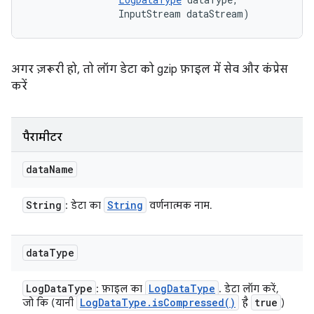
                InputStream dataStream)
अगर ज़रूरी हो, तो लॉग डेटा को gzip फ़ाइल में सेव और कंप्रेस
करें
पैरामीटर
data
Name
String
String
: डेटा का
वर्णनात्मक नाम.
data
Type
Log
Data
Type
Log
Data
Type
: फ़ाइल का
. डेटा लॉग करें,
Log
Data
Type
.
is
Compressed(
)
true
जो कि (यानी
है
)