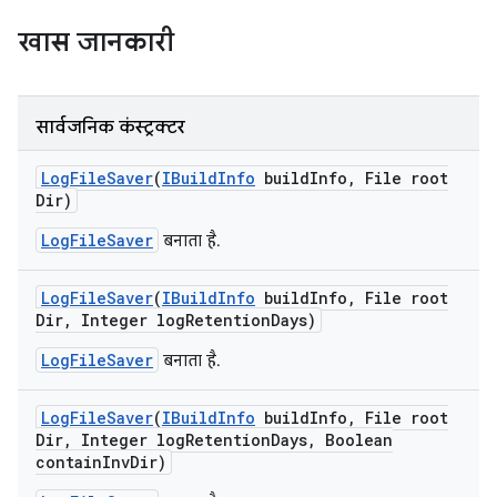
खास जानकारी
सार्वजनिक कंस्ट्रक्टर
Log
File
Saver
(
IBuild
Info
build
Info
,
File root
Dir)
LogFileSaver
बनाता है.
Log
File
Saver
(
IBuild
Info
build
Info
,
File root
Dir
,
Integer log
Retention
Days)
LogFileSaver
बनाता है.
Log
File
Saver
(
IBuild
Info
build
Info
,
File root
Dir
,
Integer log
Retention
Days
,
Boolean
contain
Inv
Dir)