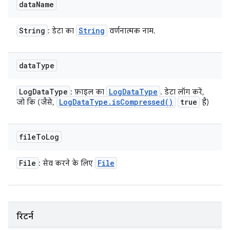
data
Name
String
String
: डेटा का
वर्णनात्मक नाम.
data
Type
Log
Data
Type
Log
Data
Type
: फ़ाइल का
. डेटा लॉग करें,
Log
Data
Type
.
is
Compressed(
)
true
जो कि (जैसे,
है)
file
To
Log
File
File
: सेव करने के लिए
रिटर्न