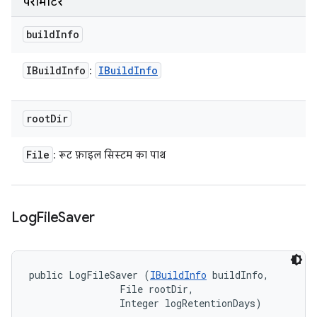
पैरामीटर
build
Info
IBuild
Info
IBuild
Info
:
root
Dir
File
: रूट फ़ाइल सिस्टम का पाथ
Log
File
Saver
public LogFileSaver (
IBuildInfo
 buildInfo, 

                File rootDir, 

                Integer logRetentionDays)