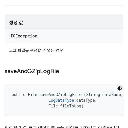
생성 값
IOException
로그 파일을 생성할 수 없는 경우
save
And
GZip
Log
File
public File saveAndGZipLogFile (String dataName, 

LogDataType
 dataType, 

                File fileToLog)