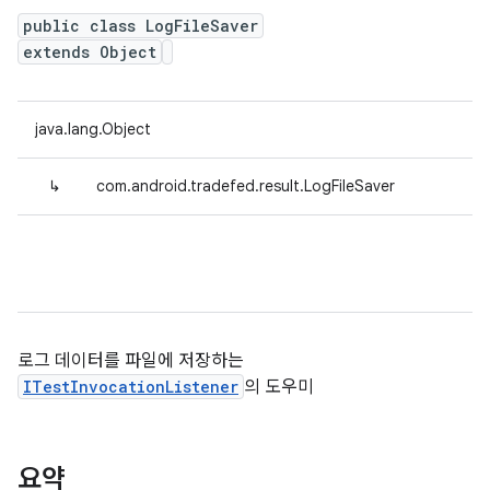
public class LogFileSaver
extends Object
java.lang.Object
↳
com.android.tradefed.result.LogFileSaver
로그 데이터를 파일에 저장하는
ITestInvocationListener
의 도우미
요약