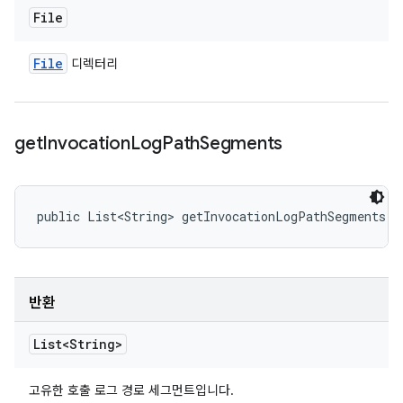
File
File
디렉터리
get
Invocation
Log
Path
Segments
public List<String> getInvocationLogPathSegments (
반환
List<String>
고유한 호출 로그 경로 세그먼트입니다.