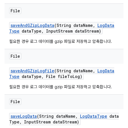
File
save
And
GZip
Log
Data
(String data
Name
,
Log
Data
Type
data
Type
,
Input
Stream data
Stream)
필요한 경우 로그 데이터를 gzip 파일로 저장하고 압축합니다.
File
save
And
GZip
Log
File
(String data
Name
,
Log
Data
Type
data
Type
,
File file
To
Log)
필요한 경우 로그 데이터를 gzip 파일로 저장하고 압축합니다.
File
save
Log
Data
(String data
Name
,
Log
Data
Type
data
Type
,
Input
Stream data
Stream)