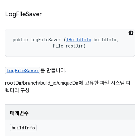
Log
File
Saver
public LogFileSaver (
IBuildInfo
 buildInfo, 

                File rootDir)
LogFileSaver
를 만듭니다.
rootDir/branch/build_id/uniqueDir에 고유한 파일 시스템 디
렉터리 구성
매개변수
build
Info