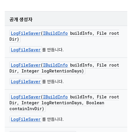
공개 생성자
Log
File
Saver
(
IBuild
Info
build
Info
,
File root
Dir)
LogFileSaver
를 만듭니다.
Log
File
Saver
(
IBuild
Info
build
Info
,
File root
Dir
,
Integer log
Retention
Days)
LogFileSaver
를 만듭니다.
Log
File
Saver
(
IBuild
Info
build
Info
,
File root
Dir
,
Integer log
Retention
Days
,
Boolean
contain
Inv
Dir)
LogFileSaver
를 만듭니다.