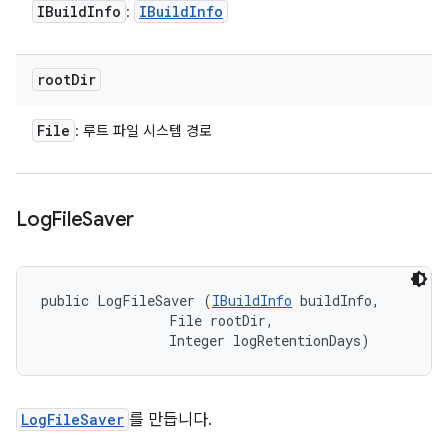
IBuild
Info
IBuild
Info
:
root
Dir
File
: 루트 파일 시스템 경로
Log
File
Saver
public LogFileSaver (
IBuildInfo
 buildInfo, 

                File rootDir, 

                Integer logRetentionDays)
LogFileSaver
를 만듭니다.