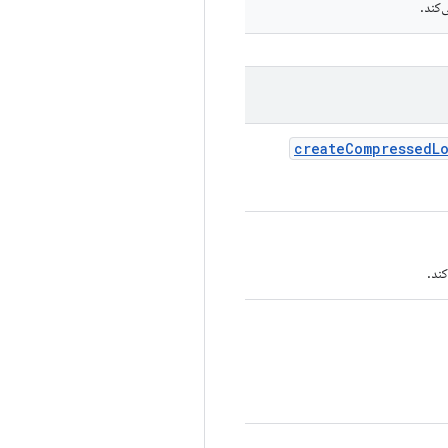
‌کند.
create
Compressed
L