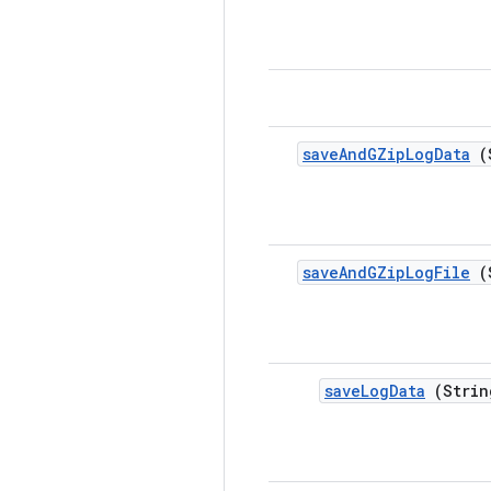
save
And
GZip
Log
Data
(S
save
And
GZip
Log
File
(S
save
Log
Data
(Strin