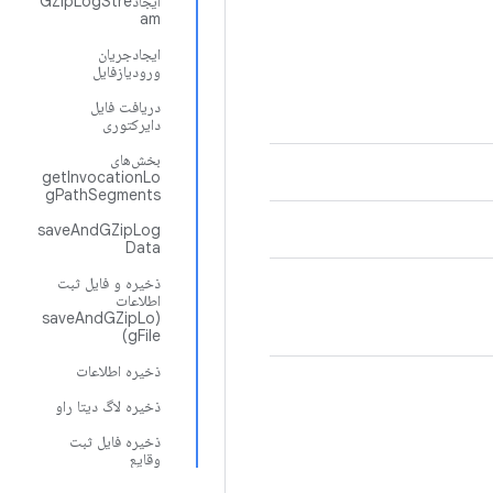
ایجادGZipLogStre
am
ایجادجریان
ورودیازفایل
دریافت فایل
دایرکتوری
بخش‌های
getInvocationLo
gPathSegments
saveAndGZipLog
Data
ذخیره و فایل ثبت
اطلاعات
(saveAndGZipLo
gFile)
ذخیره اطلاعات
ذخیره لاگ دیتا راو
ذخیره فایل ثبت
وقایع