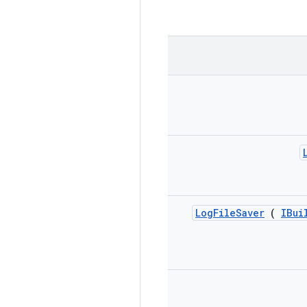
Log
File
Saver
(
IBui