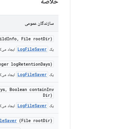
خلاصه
سازندگان عمومی
ild
Info
,
File root
Dir)
LogFileSaver
یک
ایجاد می‌کن
ger log
Retention
Days)
LogFileSaver
یک
ایجاد می‌کن
ays
,
Boolean contain
Inv
Dir)
LogFileSaver
یک
ایجاد می‌کن
le
Saver
(File root
Dir)