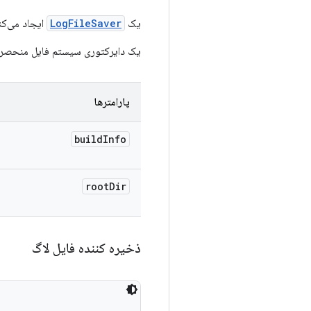
یک
LogFileSaver
ایجاد می‌کن
یک دایرکتوری سیستم فایل منحصر به فرد در anch/build_id/uniqueDir
پارامترها
build
Info
root
Dir
ذخیره کننده فایل لاگ