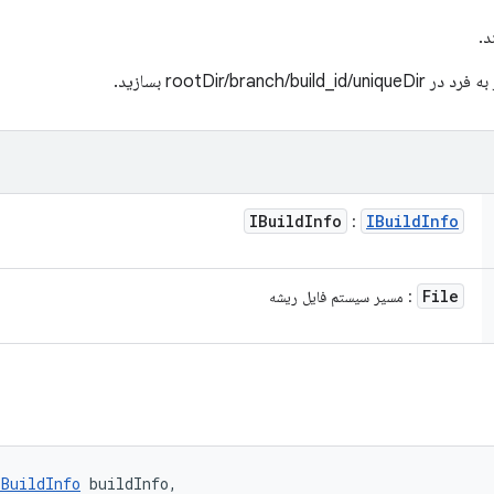
د.
rootDir/br بسازید.
IBuild
Info
IBuild
Info
:
File
: مسیر سیستم فایل ریشه
IBuildInfo
 buildInfo, 
