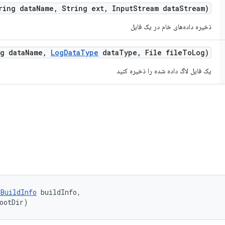
ing data
Name
,
String ext
,
Input
Stream data
Stream)
ذخیره داده‌های خام در یک فایل
g data
Name
,
Log
Data
Type
data
Type
,
File file
To
Log)
یک فایل لاگ داده شده را ذخیره کنید
IBuildInfo
 buildInfo, 

ootDir)