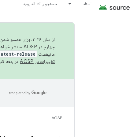
اسناد
جستجوی کد اندروید
از سال ۲۰۲۶، برای ه
چهارم در AOSP منتشر خواهیم کرد. برای ساخت و مشارکت در AOSP،
مانیفست
latest-release
تغییرات در AOSP
مراجعه کنی
ا
AOSP