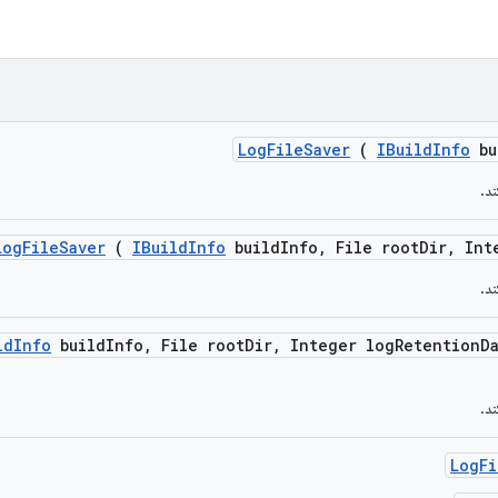
Log
File
Saver
(
IBuild
Info
bu
د.
Log
File
Saver
(
IBuild
Info
build
Info
,
File root
Dir
,
Inte
د.
ld
Info
build
Info
,
File root
Dir
,
Integer log
Retention
D
د.
Log
Fi