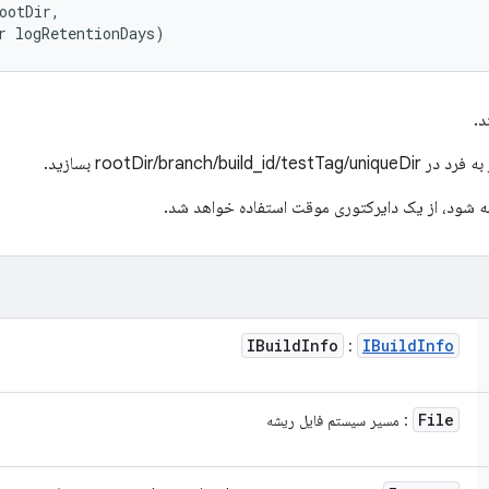
ootDir, 

r logRetentionDays)
د.
rootDir/bran بسازید.
ه شود، از یک دایرکتوری موقت استفاده خواهد شد.
IBuild
Info
IBuild
Info
:
File
: مسیر سیستم فایل ریشه