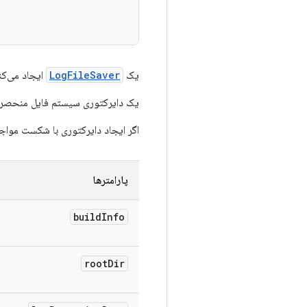
یک
LogFileSaver
ایجاد می‌کن
یک دایرکتوری سیستم فایل منحصر به فرد در ch/build_id/testTag/uniqueDir
اگر ایجاد دایرکتوری با شکست مواج
پارامترها
build
Info
root
Dir