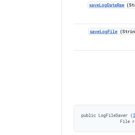
save
Log
Data
Raw
(Str
save
Log
File
(Strin
public LogFileSaver (
                File r