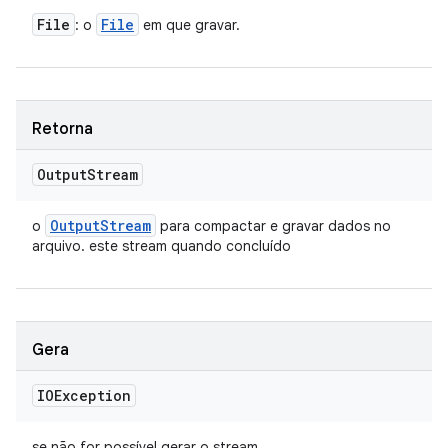
File
File
: o
em que gravar.
Retorna
Output
Stream
Output
Stream
o
para compactar e gravar dados no
arquivo. este stream quando concluído
Gera
IOException
se não for possível gerar o stream