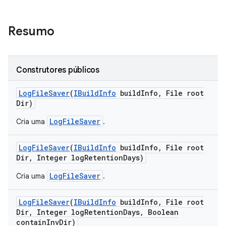
Resumo
Construtores públicos
Log
File
Saver
(
IBuild
Info
build
Info
,
File root
Dir)
LogFileSaver
Cria uma
.
Log
File
Saver
(
IBuild
Info
build
Info
,
File root
Dir
,
Integer log
Retention
Days)
LogFileSaver
Cria uma
.
Log
File
Saver
(
IBuild
Info
build
Info
,
File root
Dir
,
Integer log
Retention
Days
,
Boolean
contain
Inv
Dir)