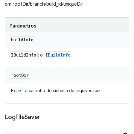
em rootDir/branch/build_id/uniqueDir
Parâmetros
build
Info
IBuild
Info
IBuild
Info
: o
root
Dir
File
: o caminho do sistema de arquivos raiz
Log
File
Saver