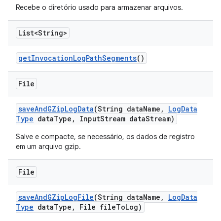
Recebe o diretório usado para armazenar arquivos.
List<String>
get
Invocation
Log
Path
Segments
()
File
save
And
GZip
Log
Data
(String data
Name
,
Log
Data
Type
data
Type
,
Input
Stream data
Stream)
Salve e compacte, se necessário, os dados de registro
em um arquivo gzip.
File
save
And
GZip
Log
File
(String data
Name
,
Log
Data
Type
data
Type
,
File file
To
Log)