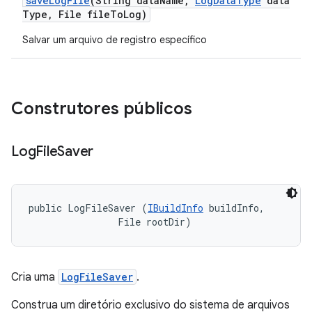
save
Log
File
(String data
Name
,
Log
Data
Type
data
Type
,
File file
To
Log)
Salvar um arquivo de registro específico
Construtores públicos
Log
File
Saver
public LogFileSaver (
IBuildInfo
 buildInfo, 

                File rootDir)
Cria uma
LogFileSaver
.
Construa um diretório exclusivo do sistema de arquivos