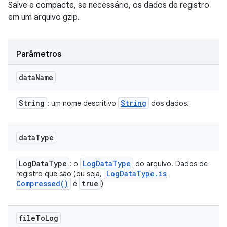
Salve e compacte, se necessário, os dados de registro
em um arquivo gzip.
Parâmetros
data
Name
String
String
: um nome descritivo
dos dados.
data
Type
Log
Data
Type
Log
Data
Type
: o
do arquivo. Dados de
Log
Data
Type
.
is
registro que são (ou seja,
Compressed(
)
true
é
)
file
To
Log