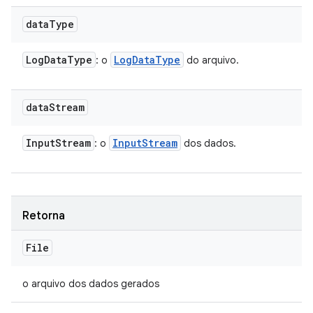
data
Type
Log
Data
Type
Log
Data
Type
: o
do arquivo.
data
Stream
Input
Stream
Input
Stream
: o
dos dados.
Retorna
File
o arquivo dos dados gerados