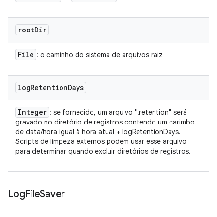
root
Dir
File
: o caminho do sistema de arquivos raiz
log
Retention
Days
Integer
: se fornecido, um arquivo ".retention" será
gravado no diretório de registros contendo um carimbo
de data/hora igual à hora atual + logRetentionDays.
Scripts de limpeza externos podem usar esse arquivo
para determinar quando excluir diretórios de registros.
Log
File
Saver