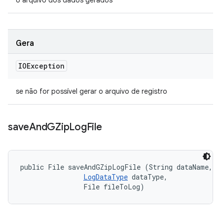
o arquivo dos dados gerados
Gera
IOException
se não for possível gerar o arquivo de registro
save
And
GZip
Log
File
public File saveAndGZipLogFile (String dataName, 

LogDataType
 dataType, 

                File fileToLog)