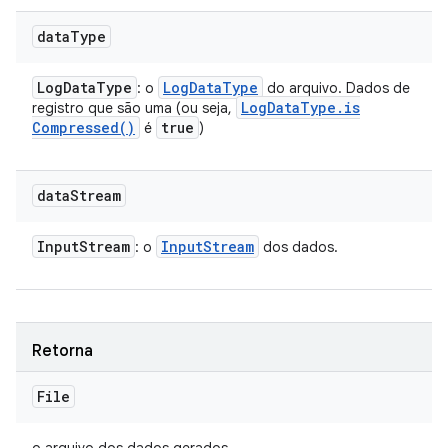
data
Type
Log
Data
Type
Log
Data
Type
: o
do arquivo. Dados de
Log
Data
Type
.
is
registro que são uma (ou seja,
Compressed(
)
true
é
)
data
Stream
Input
Stream
Input
Stream
: o
dos dados.
Retorna
File