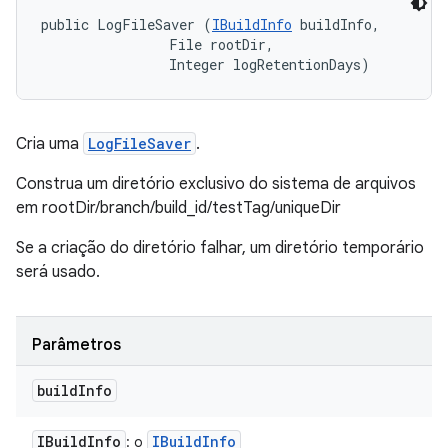
public LogFileSaver (
IBuildInfo
 buildInfo, 

                File rootDir, 

                Integer logRetentionDays)
Cria uma
LogFileSaver
.
Construa um diretório exclusivo do sistema de arquivos
em rootDir/branch/build_id/testTag/uniqueDir
Se a criação do diretório falhar, um diretório temporário
será usado.
Parâmetros
build
Info
IBuild
Info
IBuild
Info
: o