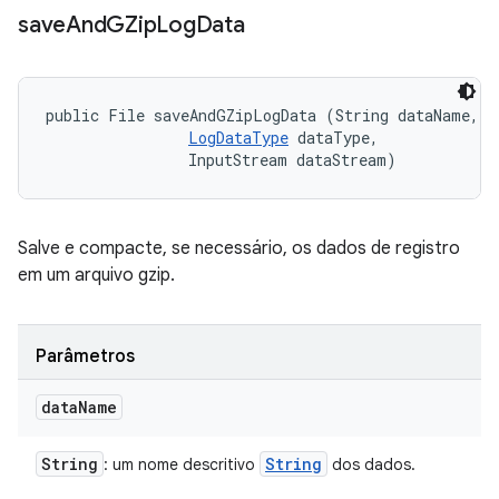
save
And
GZip
Log
Data
public File saveAndGZipLogData (String dataName, 

LogDataType
 dataType, 

                InputStream dataStream)
Salve e compacte, se necessário, os dados de registro
em um arquivo gzip.
Parâmetros
data
Name
String
String
: um nome descritivo
dos dados.