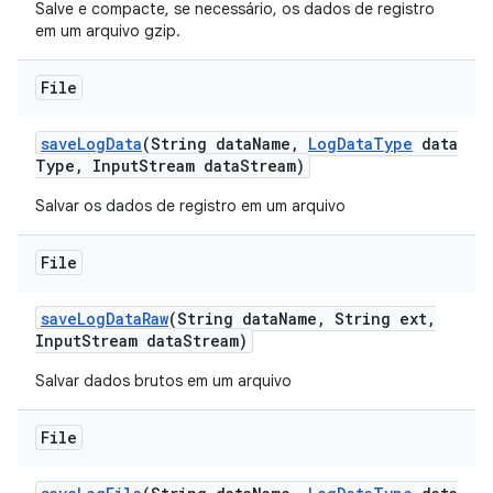
Salve e compacte, se necessário, os dados de registro
em um arquivo gzip.
File
save
Log
Data
(String data
Name
,
Log
Data
Type
data
Type
,
Input
Stream data
Stream)
Salvar os dados de registro em um arquivo
File
save
Log
Data
Raw
(String data
Name
,
String ext
,
Input
Stream data
Stream)
Salvar dados brutos em um arquivo
File