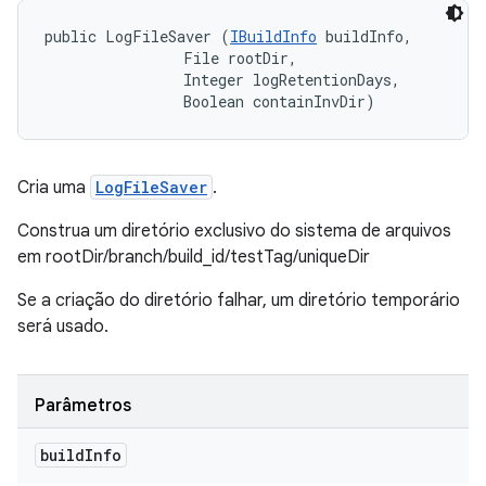
public LogFileSaver (
IBuildInfo
 buildInfo, 

                File rootDir, 

                Integer logRetentionDays, 

                Boolean containInvDir)
Cria uma
LogFileSaver
.
Construa um diretório exclusivo do sistema de arquivos
em rootDir/branch/build_id/testTag/uniqueDir
Se a criação do diretório falhar, um diretório temporário
será usado.
Parâmetros
build
Info