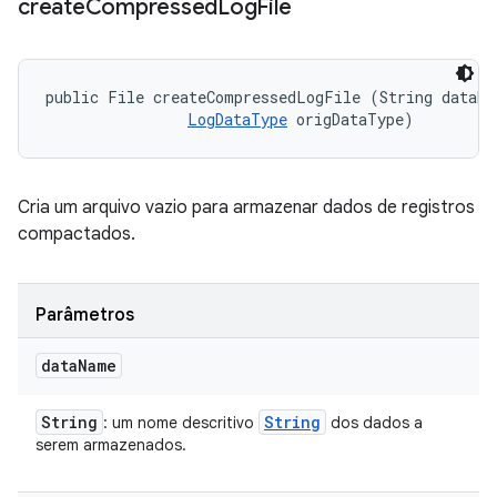
create
Compressed
Log
File
public File createCompressedLogFile (String dataNam
LogDataType
 origDataType)
Cria um arquivo vazio para armazenar dados de registros
compactados.
Parâmetros
data
Name
String
String
: um nome descritivo
dos dados a
serem armazenados.