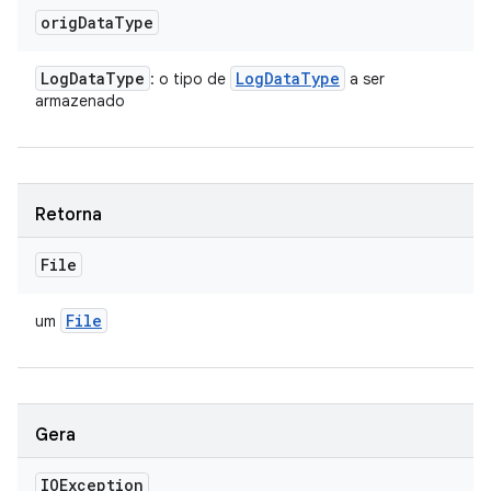
orig
Data
Type
Log
Data
Type
Log
Data
Type
: o tipo de
a ser
armazenado
Retorna
File
File
um
Gera
IOException