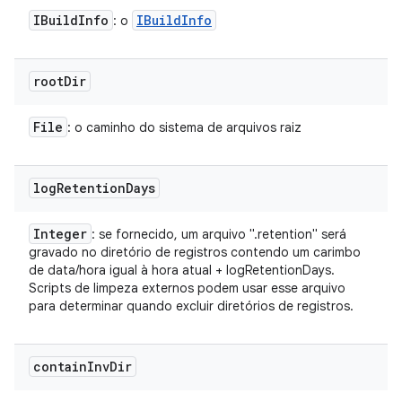
IBuild
Info
IBuild
Info
: o
root
Dir
File
: o caminho do sistema de arquivos raiz
log
Retention
Days
Integer
: se fornecido, um arquivo ".retention" será
gravado no diretório de registros contendo um carimbo
de data/hora igual à hora atual + logRetentionDays.
Scripts de limpeza externos podem usar esse arquivo
para determinar quando excluir diretórios de registros.
contain
Inv
Dir