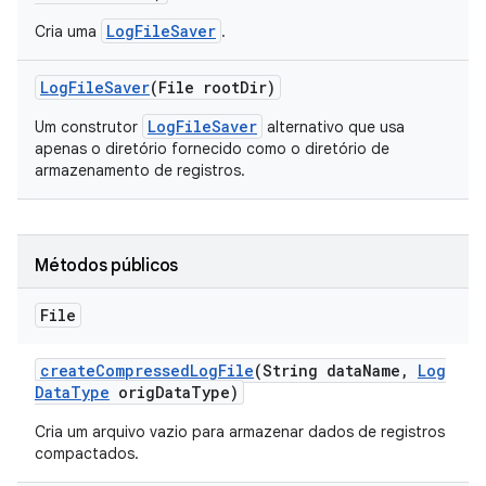
LogFileSaver
Cria uma
.
Log
File
Saver
(File root
Dir)
LogFileSaver
Um construtor
alternativo que usa
apenas o diretório fornecido como o diretório de
armazenamento de registros.
Métodos públicos
File
create
Compressed
Log
File
(String data
Name
,
Log
Data
Type
orig
Data
Type)
Cria um arquivo vazio para armazenar dados de registros
compactados.