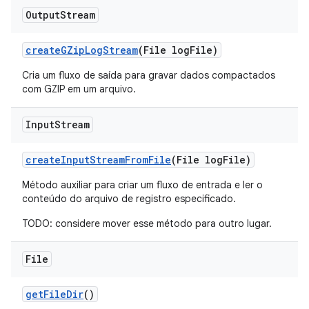
Output
Stream
create
GZip
Log
Stream
(File log
File)
Cria um fluxo de saída para gravar dados compactados
com GZIP em um arquivo.
Input
Stream
create
Input
Stream
From
File
(File log
File)
Método auxiliar para criar um fluxo de entrada e ler o
conteúdo do arquivo de registro especificado.
TODO: considere mover esse método para outro lugar.
File
get
File
Dir
()