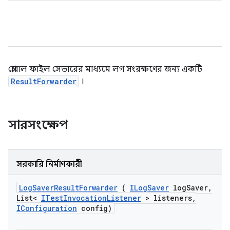
গ্লোবাল ফাইল সেভারের মাধ্যমে লগ সংরক্ষণের জন্য একটি
ResultForwarder
।
সারসংক্ষেপ
সরকারি নির্মাণকারী
Log
Saver
Result
Forwarder
(
ILog
Saver
log
Saver
,
List<
ITest
Invocation
Listener
> listeners
,
IConfiguration
config)