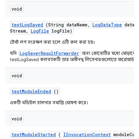
void
test
Log
Saved
(String data
Name
,
Log
Data
Type
data
T
Stream
,
Log
File
log
File)
টেস্ট লগ সংরক্ষণ করা হলে এটি কল করা হয়।
LogSaverResultForwarder
যদি
অন্য কোনোটির মধ্যে মোড়ানো 
testLogSaved কলব্যাকটি তার অধীনস্থ লিসেনারগুলোতে ফরোয়ার্ড কর
void
test
Module
Ended
()
একটি মডিউল চালনার সমাপ্তি ঘোষণা করে।
void
test
Module
Started
(
IInvocation
Context
module
Con