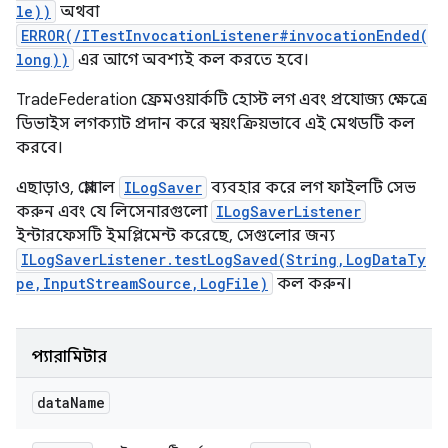
le))
অথবা
ERROR(/ITestInvocationListener#invocationEnded(
long))
এর আগে অবশ্যই কল করতে হবে।
TradeFederation ফ্রেমওয়ার্কটি হোস্ট লগ এবং প্রযোজ্য ক্ষেত্রে
ডিভাইস লগক্যাট প্রদান করে স্বয়ংক্রিয়ভাবে এই মেথডটি কল
করবে।
এছাড়াও, গ্লোবাল
ILogSaver
ব্যবহার করে লগ ফাইলটি সেভ
করুন এবং যে লিসেনারগুলো
ILogSaverListener
ইন্টারফেসটি ইমপ্লিমেন্ট করেছে, সেগুলোর জন্য
ILogSaverListener.testLogSaved(String,LogDataTy
pe,InputStreamSource,LogFile)
কল করুন।
প্যারামিটার
data
Name