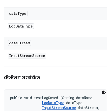
data
Type
Log
Data
Type
data
Stream
Input
Stream
Source
টেস্টলগ সংরক্ষিত
public void testLogSaved (String dataName, 

LogDataType
 dataType, 

InputStreamSource
 dataStream, 
