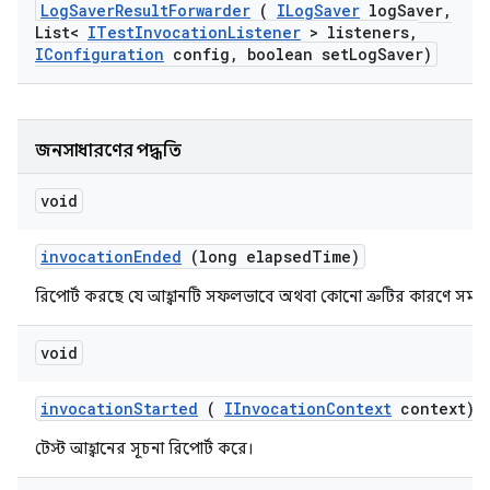
Log
Saver
Result
Forwarder
(
ILog
Saver
log
Saver
,
List<
ITest
Invocation
Listener
> listeners
,
IConfiguration
config
,
boolean set
Log
Saver)
জনসাধারণের পদ্ধতি
void
invocation
Ended
(long elapsed
Time)
রিপোর্ট করছে যে আহ্বানটি সফলভাবে অথবা কোনো ত্রুটির কারণে সমাপ্ত
void
invocation
Started
(
IInvocation
Context
context)
টেস্ট আহ্বানের সূচনা রিপোর্ট করে।