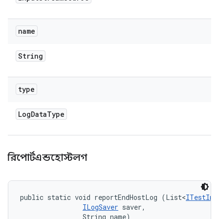
name
String
type
Log
Data
Type
রিপোর্টএন্ডহোস্টলগ
public static void reportEndHostLog (List<
ITestInv
ILogSaver
 saver, 

                String name)