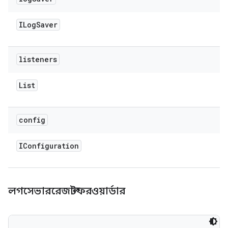
ILog
Saver
listeners
List
config
IConfiguration
লগসেভাররেজাল্টফরওয়ার্ডার