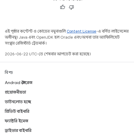
এই পৃষ্ঠার কন্টেন্ট ও কোডের নমুনাগুলি
Content License
-এ বর্ণিত লাইসেন্সের
অধীনস্থ। Java এবং OpenJDK হল Oracle এবং/অথবা তার অ্যাফিলিয়েট
সংস্থার রেজিস্টার্ড ট্রেডমার্ক।
2026-06-22 UTC-তে শেষবার আপডেট করা হয়েছে।
বিল্ড
Android স্টোরেজ
প্রয়োজনীয়তা
ডাউনলোড হচ্ছে
প্রিভিউ বাইনারি
ফ্যাক্টরি ইমেজ
ড্রাইভার বাইনারি