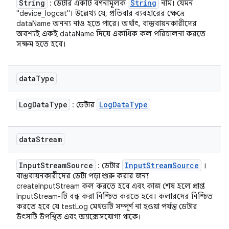
String
String
: ডেটার একটি বর্ণনামূলক
নাম। যেমন
"device_logcat"। উল্লেখ্য যে, প্রতিবার ব্যবহারের ক্ষেত্রে
dataName অনন্য নাও হতে পারে। অর্থাৎ, বাস্তবায়নকারীদের
অবশ্যই একই dataName দিয়ে একাধিক কল পরিচালনা করতে
সক্ষম হতে হবে।
data
Type
Log
Data
Type
Log
Data
Type
: ডেটার
data
Stream
Input
Stream
Source
Input
Stream
Source
: ডেটার
।
বাস্তবায়নকারীদের ডেটা পড়া শুরু করার জন্য
createInputStream কল করতে হবে এবং কাজ শেষ হলে প্রাপ্ত
InputStream-টি বন্ধ করা নিশ্চিত করতে হবে। কলারদের নিশ্চিত
করতে হবে যে testLog মেথডটি সম্পূর্ণ না হওয়া পর্যন্ত ডেটার
উৎসটি উপস্থিত এবং অ্যাক্সেসযোগ্য থাকে।