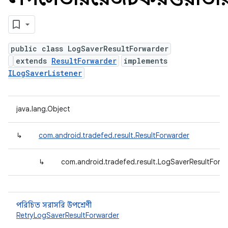
public class LogSaverResultForwarder
extends
ResultForwarder
implements
ILogSaverListener
java.lang.Object
↳
com.android.tradefed.result.ResultForwarder
↳
com.android.tradefed.result.LogSaverResultForw
পরিচিত সরাসরি উপশ্রেণী
RetryLogSaverResultForwarder