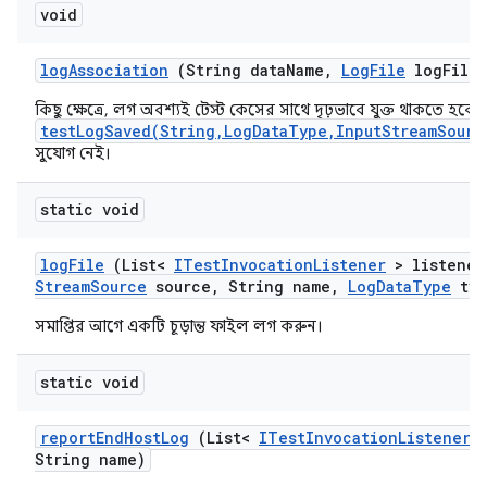
void
log
Association
(String data
Name
,
Log
File
log
File)
কিছু ক্ষেত্রে, লগ অবশ্যই টেস্ট কেসের সাথে দৃঢ়ভাবে যুক্ত থাকতে হবে, ক
testLogSaved(String,LogDataType,InputStreamSourc
সুযোগ নেই।
static void
log
File
(List<
ITest
Invocation
Listener
> listener
Stream
Source
source
,
String name
,
Log
Data
Type
typ
সমাপ্তির আগে একটি চূড়ান্ত ফাইল লগ করুন।
static void
report
End
Host
Log
(List<
ITest
Invocation
Listener
>
String name)