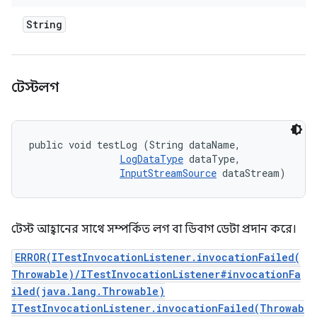
String
টেস্টলগ
public void testLog (String dataName, 

LogDataType
 dataType, 

InputStreamSource
 dataStream)
টেস্ট আহ্বানের সাথে সম্পর্কিত লগ বা ডিবাগ ডেটা প্রদান করে।
ERROR(ITestInvocationListener.invocationFailed(
Throwable)/ITestInvocationListener#invocationFa
iled(java.lang.Throwable)
ITestInvocationListener.invocationFailed(Throwab