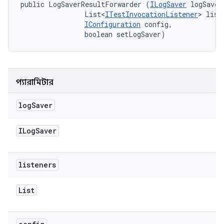
public LogSaverResultForwarder (
ILogSaver
 logSaver,
                List<
ITestInvocationListener
> liste
IConfiguration
 config, 

                boolean setLogSaver)
প্যারামিটার
log
Saver
ILog
Saver
listeners
List