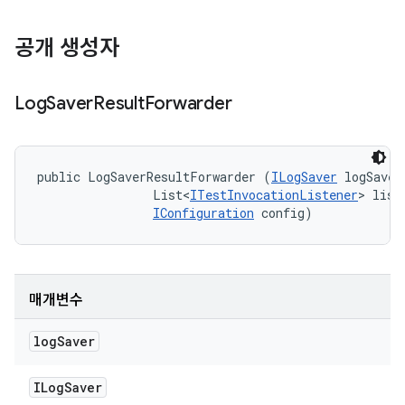
공개 생성자
Log
Saver
Result
Forwarder
public LogSaverResultForwarder (
ILogSaver
 logSaver,
                List<
ITestInvocationListener
> liste
IConfiguration
 config)
매개변수
log
Saver
ILog
Saver