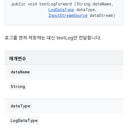
public void testLogForward (String dataName, 

LogDataType
 dataType, 

InputStreamSource
 dataStream)
로그를 먼저 저장하는 대신 testLog만 전달합니다.
매개변수
data
Name
String
data
Type
Log
Data
Type