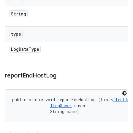
String
type
Log
Data
Type
report
End
Host
Log
public static void reportEndHostLog (List<
ITestInv
ILogSaver
 saver, 

                String name)