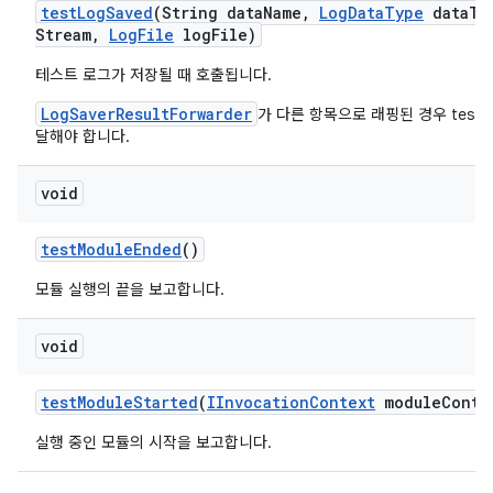
test
Log
Saved
(String data
Name
,
Log
Data
Type
data
Ty
Stream
,
Log
File
log
File)
테스트 로그가 저장될 때 호출됩니다.
LogSaverResultForwarder
가 다른 항목으로 래핑된 경우 testL
달해야 합니다.
void
test
Module
Ended
()
모듈 실행의 끝을 보고합니다.
void
test
Module
Started
(
IInvocation
Context
module
Conte
실행 중인 모듈의 시작을 보고합니다.