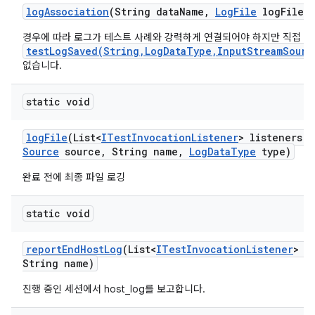
log
Association
(String data
Name
,
Log
File
log
File)
경우에 따라 로그가 테스트 사례와 강력하게 연결되어야 하지만 직접
testLogSaved(String,LogDataType,InputStreamSourc
없습니다.
static void
log
File
(List<
ITest
Invocation
Listener
> listeners
,
Source
source
,
String name
,
Log
Data
Type
type)
완료 전에 최종 파일 로깅
static void
report
End
Host
Log
(List<
ITest
Invocation
Listener
> l
String name)
진행 중인 세션에서 host_log를 보고합니다.