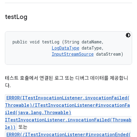
test
Log
public void testLog (String dataName, 

LogDataType
 dataType, 

InputStreamSource
 dataStream)
테스트 호출에서 연결된 로그 또는 디버그 데이터를 제공합니
다.
ERROR(ITestInvocationListener.invocationFailed(
Throwable)/ITestInvocationListener#invocationFa
iled(java.lang.Throwable)
ITestInvocationListener.invocationFailed(Throwab
le))
또는
ERROR(/ITestInvocationListener#invocationEnded(