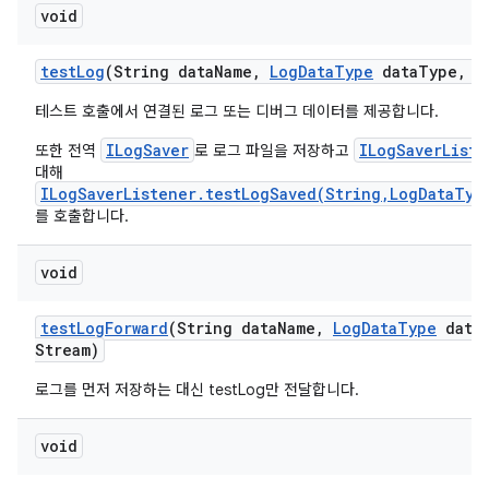
void
test
Log
(String data
Name
,
Log
Data
Type
data
Type
,
I
테스트 호출에서 연결된 로그 또는 디버그 데이터를 제공합니다.
ILogSaver
ILogSaverListe
또한 전역
로 로그 파일을 저장하고
대해
ILogSaverListener.testLogSaved(String,LogDataTyp
를 호출합니다.
void
test
Log
Forward
(String data
Name
,
Log
Data
Type
data
Stream)
로그를 먼저 저장하는 대신 testLog만 전달합니다.
void