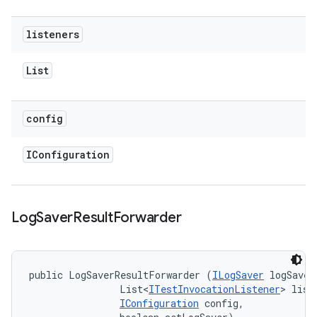
listeners
List
config
IConfiguration
Log
Saver
Result
Forwarder
public LogSaverResultForwarder (
ILogSaver
 logSaver,
                List<
ITestInvocationListener
> liste
IConfiguration
 config, 
