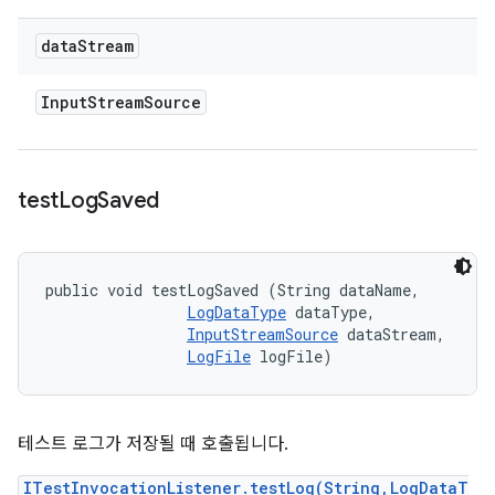
data
Stream
Input
Stream
Source
test
Log
Saved
public void testLogSaved (String dataName, 

LogDataType
 dataType, 

InputStreamSource
 dataStream, 

LogFile
 logFile)
테스트 로그가 저장될 때 호출됩니다.
ITestInvocationListener.testLog(String,LogDataT