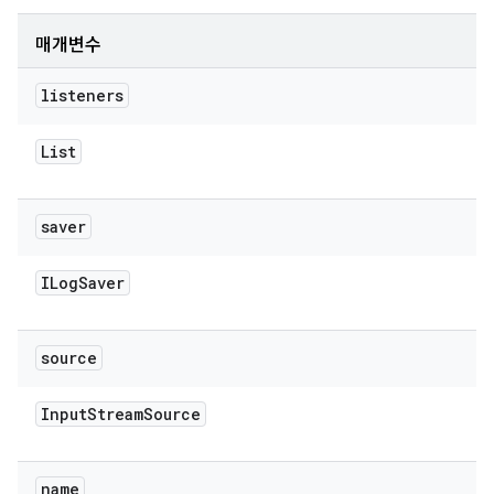
매개변수
listeners
List
saver
ILog
Saver
source
Input
Stream
Source
name