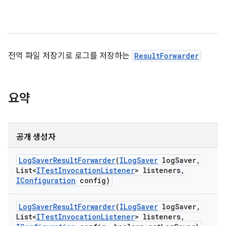
전역 파일 저장기로 로그를 저장하는
ResultForwarder
요약
공개 생성자
Log
Saver
Result
Forwarder
(
ILog
Saver
log
Saver
,
List<
ITest
Invocation
Listener
> listeners
,
IConfiguration
config)
Log
Saver
Result
Forwarder
(
ILog
Saver
log
Saver
,
List<
ITest
Invocation
Listener
> listeners
,