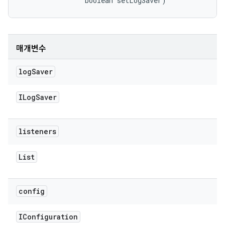
                boolean setLogSaver)
매개변수
log
Saver
ILog
Saver
listeners
List
config
IConfiguration