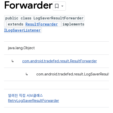
Forwarder
public class LogSaverResultForwarder
extends
ResultForwarder
implements
ILogSaverListener
java.lang.Object
↳
com.android.tradefed.result.ResultForwarder
↳
com.android.tradefed.result.LogSaverResultF
알려진 직접 서브클래스
RetryLogSaverResultForwarder