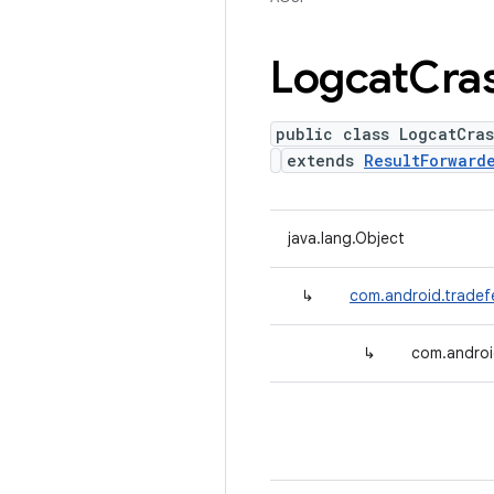
Logcat
Cra
public class LogcatCras
extends
ResultForward
java.lang.Object
↳
com.android.tradefe
↳
com.androi