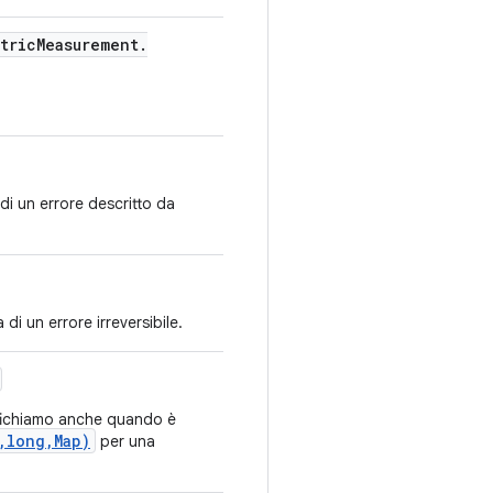
tric
Measurement
.
di un errore descritto da
i un errore irreversibile.
ifichiamo anche quando è
,long,Map)
per una