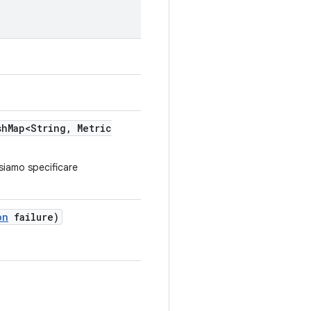
sh
Map<String
,
Metric
siamo specificare
on
failure)