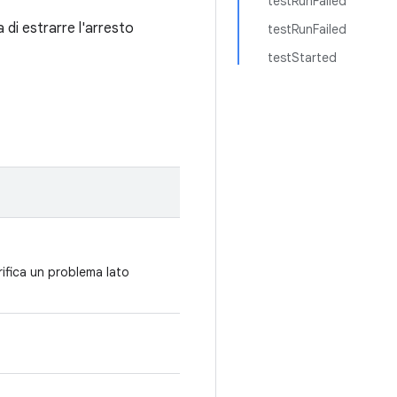
testRunFailed
 di estrarre l'arresto
testRunFailed
testStarted
ifica un problema lato