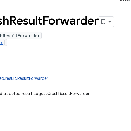
sh
Result
Forwarder
hResultForwarder
er
d.result.ResultForwarder
d.tradefed.result.LogcatCrashResultForwarder