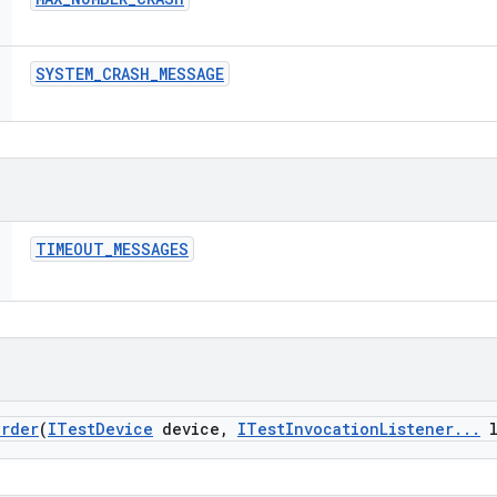
SYSTEM
_
CRASH
_
MESSAGE
TIMEOUT
_
MESSAGES
arder
(
ITest
Device
device
,
ITest
Invocation
Listener
.
.
.
l