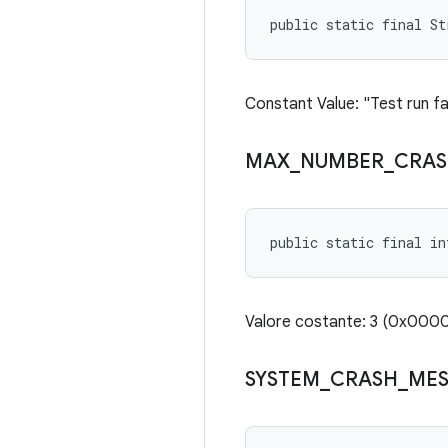
public static final S
Constant Value: "Test run f
MAX
_
NUMBER
_
CRA
public static final in
Valore costante: 3 (0x00
SYSTEM
_
CRASH
_
ME