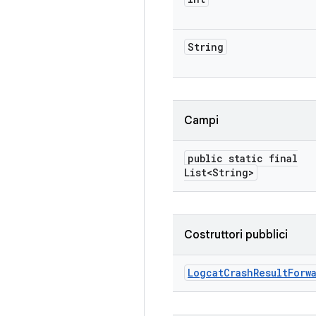
String
Campi
public static final
List<String>
Costruttori pubblici
Logcat
Crash
Result
Forw