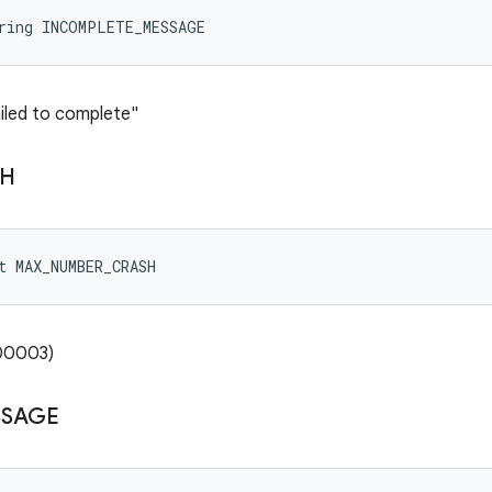
tring INCOMPLETE_MESSAGE
ailed to complete"
SH
t MAX_NUMBER_CRASH
000003)
SSAGE