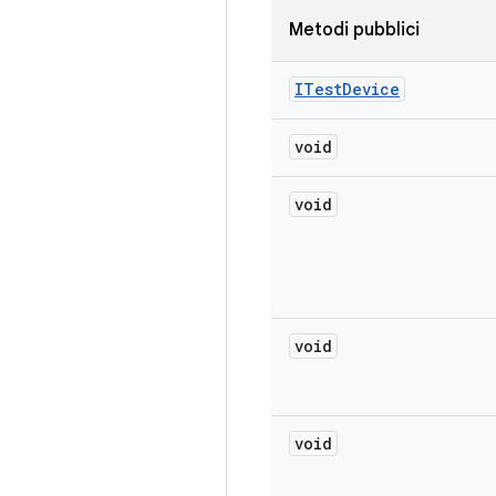
Metodi pubblici
ITest
Device
void
void
void
void