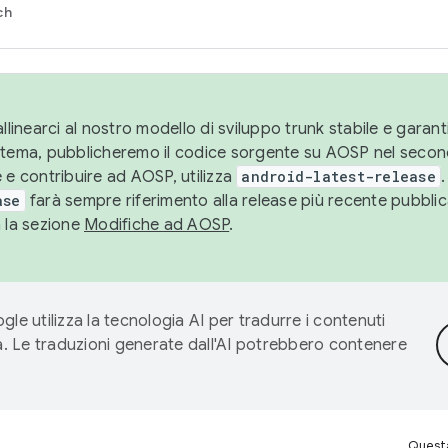
ch
llinearci al nostro modello di sviluppo trunk stabile e garantir
istema, pubblicheremo il codice sorgente su AOSP nel secon
 e contribuire ad AOSP, utilizza
android-latest-release
.
ase
farà sempre riferimento alla release più recente pubbli
a la sezione
Modifiche ad AOSP
.
gle utilizza la tecnologia AI per tradurre i contenuti
ta. Le traduzioni generate dall'AI potrebbero contenere
Questa