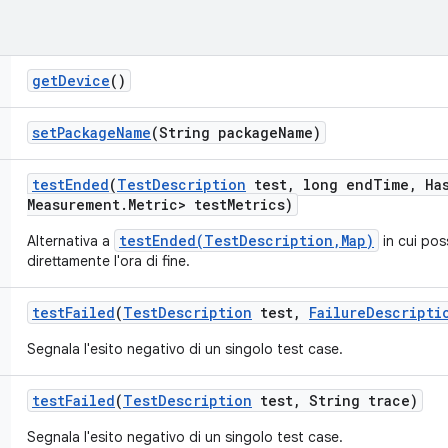
get
Device
()
set
Package
Name
(String package
Name)
test
Ended
(
Test
Description
test
,
long end
Time
,
Ha
Measurement
.
Metric> test
Metrics)
testEnded(TestDescription,Map)
Alternativa a
in cui pos
direttamente l'ora di fine.
test
Failed
(
Test
Description
test
,
Failure
Descripti
Segnala l'esito negativo di un singolo test case.
test
Failed
(
Test
Description
test
,
String trace)
Segnala l'esito negativo di un singolo test case.