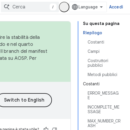
/
Accedi
Su questa pagina
Riepilogo
e la stabilità della
Costanti
do e nel quarto
 Il branch del manifest
Campi
cata su AOSP. Per
Costruttori
pubblici
Metodi pubblici
Costanti
ERROR_MESSAG
E
INCOMPLETE_ME
SSAGE
MAX_NUMBER_CR
ASH
 pagina è stata utile?