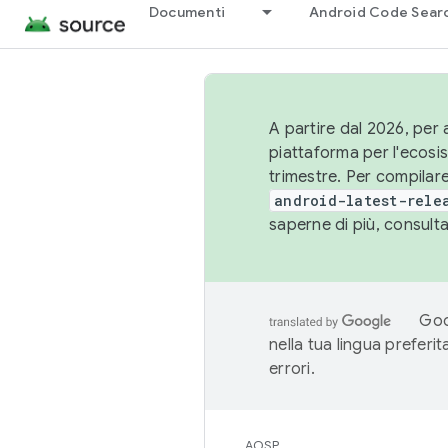
Documenti
Android Code Sear
A partire dal 2026, per a
piattaforma per l'ecos
trimestre. Per compilare
android-latest-rele
saperne di più, consult
Goo
nella tua lingua preferi
errori.
AOSP