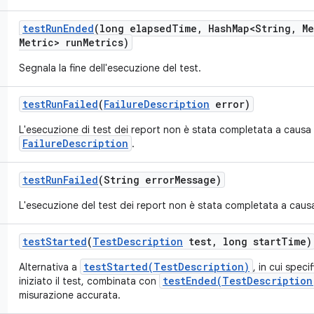
test
Run
Ended
(long elapsed
Time
,
Hash
Map<String
,
Me
Metric> run
Metrics)
Segnala la fine dell'esecuzione del test.
test
Run
Failed
(
Failure
Description
error)
L'esecuzione di test dei report non è stata completata a causa 
FailureDescription
.
test
Run
Failed
(String error
Message)
L'esecuzione del test dei report non è stata completata a causa d
test
Started
(
Test
Description
test
,
long start
Time)
testStarted(TestDescription)
Alternativa a
, in cui spec
testEnded(TestDescription
iniziato il test, combinata con
misurazione accurata.