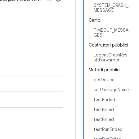
SYSTEM_CRASH_
MESSAGE
Campi
TIMEOUT_MESSA
GES
Costruttori pubblici
LogcatCrashRes
ultForwarder
Metodi pubblici
getDevice
setPackageName
testEnded
testFailed
testFailed
testRunEnded