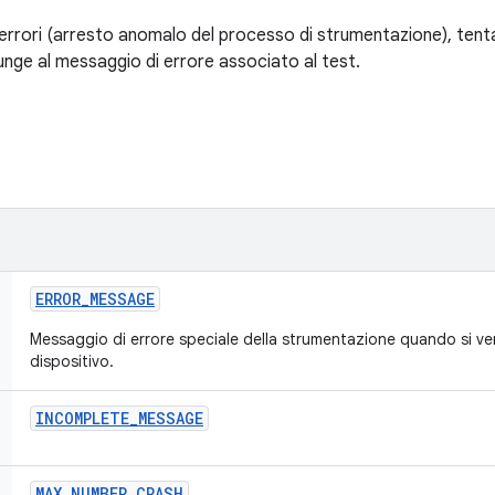
i errori (arresto anomalo del processo di strumentazione), tenta
nge al messaggio di errore associato al test.
ERROR
_
MESSAGE
Messaggio di errore speciale della strumentazione quando si ver
dispositivo.
INCOMPLETE
_
MESSAGE
MAX
_
NUMBER
_
CRASH