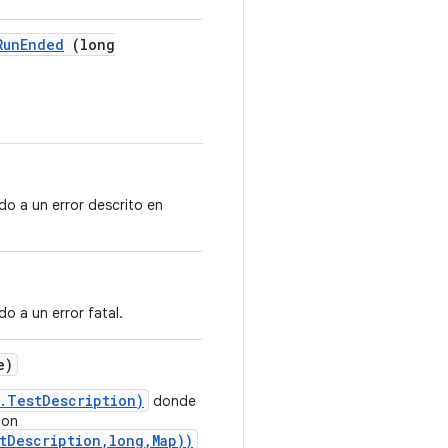
RunEnded
(long
o a un error descrito en
o a un error fatal.
e)
t.TestDescription)
donde
con
tDescription,long,Map))