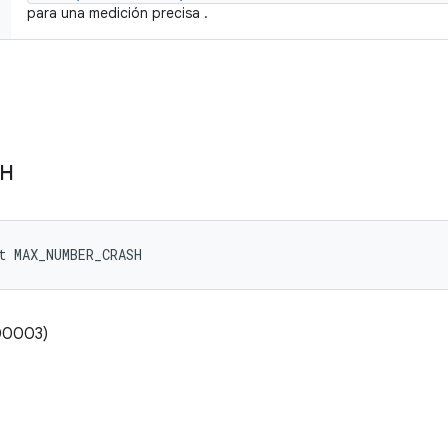
para una medición precisa .
SH
t MAX_NUMBER_CRASH
00003)