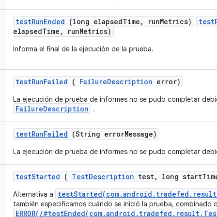
test
Run
Ended
(long elapsed
Time
,
run
Metrics)
test
elapsedTime, runMetrics)
Informa el final de la ejecución de la prueba.
test
Run
Failed
(
Failure
Description
error)
La ejecución de prueba de informes no se pudo completar debid
FailureDescription
.
test
Run
Failed
(String error
Message)
La ejecución de prueba de informes no se pudo completar debid
test
Started
(
Test
Description
test
,
long start
Tim
testStarted(com.android.tradefed.resul
Alternativa a
también especificamos cuándo se inició la prueba, combinado 
ERROR(/#testEnded(com.android.tradefed.result.Tes