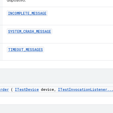
dispositivo.
INCOMPLETE
_
MESSAGE
SYSTEM
_
CRASH
_
MESSAGE
TIMEOUT
_
MESSAGES
arder
(
ITest
Device
device
,
ITest
Invocation
Listener
.
.