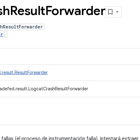
sh
Result
Forwarder
hResultForwarder
er
.result.ResultForwarder
adefed.result.LogcatCrashResultForwarder
allas (el proceso de instrumentación falla), intentará extraer de