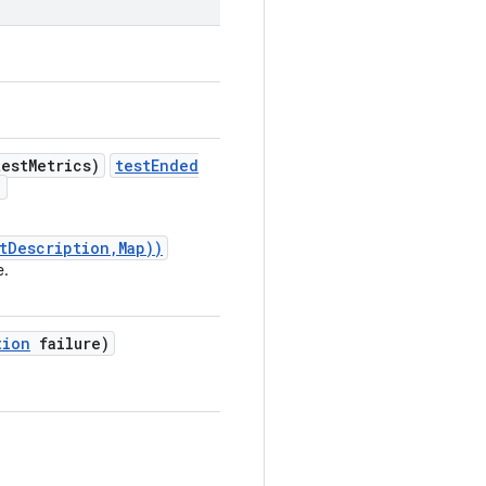
est
Metrics)
testEnded
)
tDescription,Map))
e.
tion
failure)