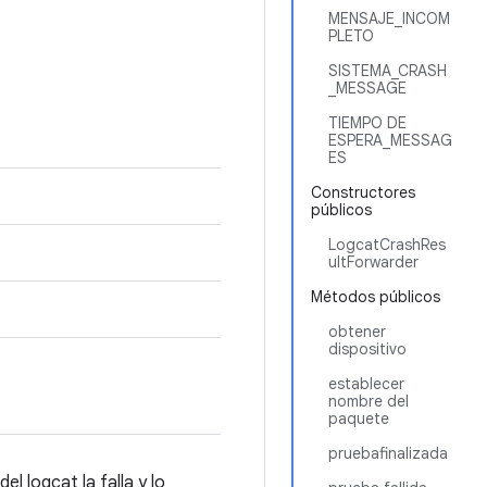
MENSAJE_INCOM
PLETO
SISTEMA_CRASH
_MESSAGE
TIEMPO DE
ESPERA_MESSAG
ES
Constructores
públicos
LogcatCrashRes
ultForwarder
Métodos públicos
obtener
dispositivo
establecer
nombre del
paquete
pruebafinalizada
l logcat la falla y lo