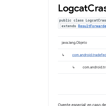
Logcat
Cra
public class LogcatCras
extends
ResultForward
java.lang.Objeto
↳
com.android.tradefed
↳
com.android.tr
Oyente especial: en caso de f