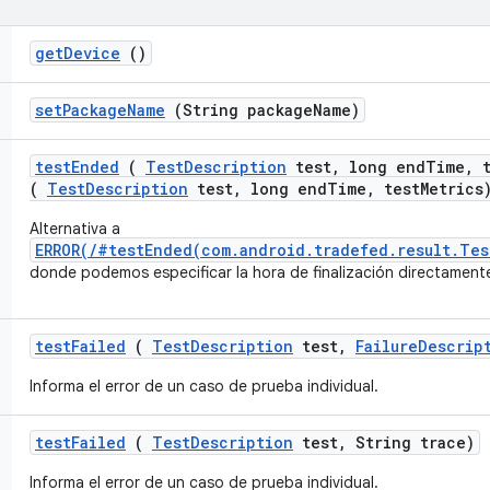
get
Device
()
set
Package
Name
(String package
Name)
test
Ended
(
Test
Description
test
,
long end
Time
,
t
(
TestDescription
test, long endTime, testMetrics
Alternativa a
ERROR(/#testEnded(com.android.tradefed.result.Tes
donde podemos especificar la hora de finalización directament
test
Failed
(
Test
Description
test
,
Failure
Descrip
Informa el error de un caso de prueba individual.
test
Failed
(
Test
Description
test
,
String trace)
Informa el error de un caso de prueba individual.