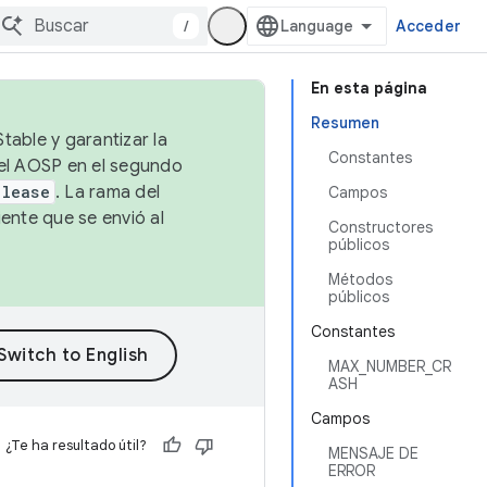
/
Acceder
En esta página
Resumen
table y garantizar la
Constantes
 el AOSP en el segundo
elease
. La rama del
Campos
ente que se envió al
Constructores
públicos
Métodos
públicos
Constantes
MAX_NUMBER_CR
ASH
Campos
¿Te ha resultado útil?
MENSAJE DE
ERROR