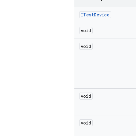
ITest
Device
void
void
void
void