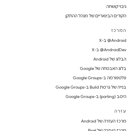
גיבוי קושחה
הקודים הבינאריים של מנהל ההתקן
המרכז
‫‎@Android ב-X
‫‎@AndroidDev ב-X
הבלוג של Android
בלוג האבטחה של Google
פלטפורמה ב-Google Groups
בנייה של גרסת Build ב-Google Groups
היסב (porting) ב-Google Groups
עזרה
מרכז העזרה של Android
מרכז העזרה של Pixel