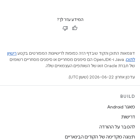
המידע עזר לך?
דוגמאות התוכן והקוד שבדף הזה כפופות לרישיונות המפורטים בקטע
רישיון
לתוכן
.‏ Java ו-OpenJDK הם סימנים מסחריים או סימנים מסחריים רשומים
של חברת Oracle ו/או של השותפים העצמאיים שלה.
עדכון אחרון: 2026-06-22 (שעון UTC).
BUILD
מאגר Android
דרישות
להסבר על ההורדה
תצוגה מקדימה של הקודים הבינאריים