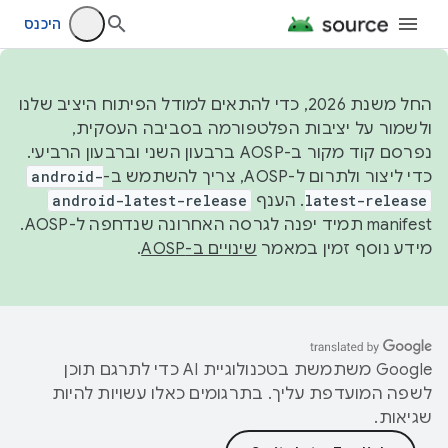
היכנס
החל משנת 2026, כדי להתאים למודל הפיתוח היציב שלנו
ולשמור על יציבות הפלטפורמה בסביבה העסקית,
נפרסם קוד מקור ב-AOSP ברבעון השני וברבעון הרביעי.
כדי ליצור ולתרום ל-AOSP, צריך להשתמש ב-
android-
latest-release
. הענף
android-latest-release
manifest תמיד יפנה לגרסה האחרונה שנדחפה ל-AOSP.
מידע נוסף זמין במאמר
שינויים ב-AOSP
.
‫Google משתמשת בטכנולוגיית AI כדי לתרגם תוכן
לשפה המועדפת עליך. בתרגומים כאלו עשויות להיות
שגיאות.