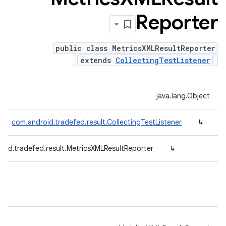
Reporter
public class MetricsXMLResultReporter
extends
CollectingTestListener
java.lang.Object
com.android.tradefed.result.CollectingTestListener
↳
oid.tradefed.result.MetricsXMLResultReporter
↳