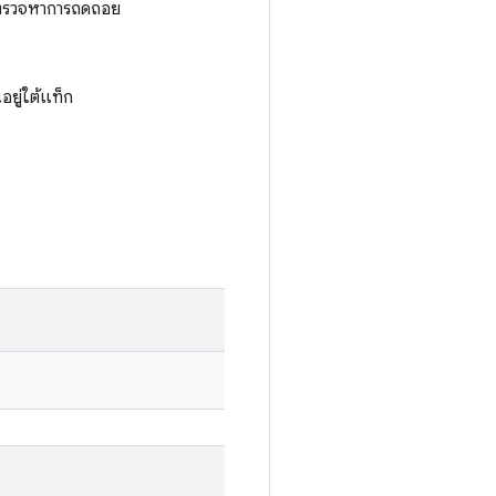
อตรวจหาการถดถอย
นอยู่ใต้แท็ก