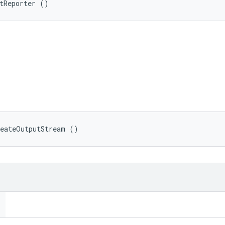
tReporter ()
reateOutputStream ()