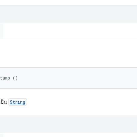
Stamp ()
เป็น
String