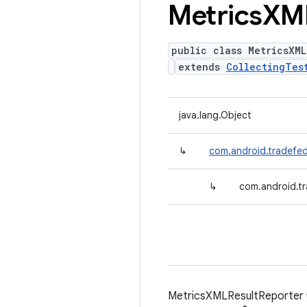
Metrics
XML
public class MetricsXML
extends
CollectingTes
java.lang.Object
↳
com.android.tradefed.
↳
com.android.tr
MetricsXMLResultReporter จะ