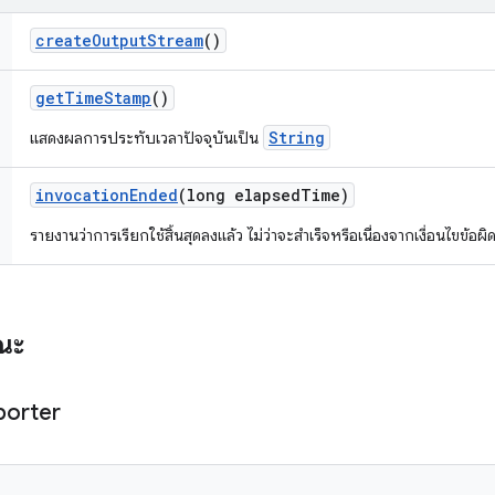
create
Output
Stream
()
get
Time
Stamp
()
String
แสดงผลการประทับเวลาปัจจุบันเป็น
invocation
Ended
(long elapsed
Time)
รายงานว่าการเรียกใช้สิ้นสุดลงแล้ว ไม่ว่าจะสำเร็จหรือเนื่องจากเงื่อนไขข้อ
รณะ
porter